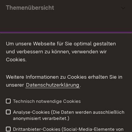
Themenübersicht
Social Media
Um unsere Webseite für Sie optimal gestalten
und verbessern zu können, verwenden wir
Facebook
Cookies.
Flickr
Weitere Informationen zu Cookies erhalten Sie in
X / Twitter
unserer
Datenschutzerklärung
.
Youtube
Technisch notwendige Cookies
Zum 
Analyse-Cookies (Die Daten werden ausschließlich
Impressum
Kontakt
anonymisiert verarbeitet.)
Benutzungshinweise
Netiquette
Drittanbieter-Cookies (Social-Media-Elemente von