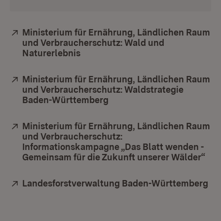
Extern:
Ministerium für Ernährung, Ländlichen Raum
und Verbraucherschutz: Wald und
Naturerlebnis
(Öffnet in neuem Fenster)
Extern:
Ministerium für Ernährung, Ländlichen Raum
und Verbraucherschutz: Waldstrategie
Baden-Württemberg
(Öffnet in neuem Fenster)
Extern:
Ministerium für Ernährung, Ländlichen Raum
und Verbraucherschutz:
Informationskampagne „Das Blatt wenden -
Gemeinsam für die Zukunft unserer Wälder“
(Öf
Extern:
Landesforstverwaltung Baden-Württemberg
(Ö