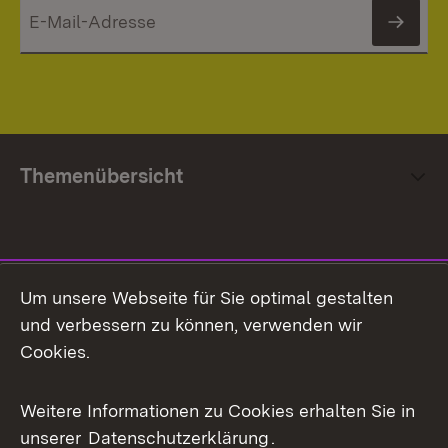
News
Themenübersicht
Social Media
Um unsere Webseite für Sie optimal gestalten
und verbessern zu können, verwenden wir
Facebook
Cookies.
Flickr
Weitere Informationen zu Cookies erhalten Sie in
X / Twitter
unserer
Datenschutzerklärung
.