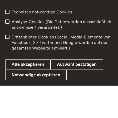
Youtube
Technisch notwendige Cookies
Zum 
Analyse-Cookies (Die Daten werden ausschließlich
Impressum
Kontakt
anonymisiert verarbeitet.)
Benutzungshinweise
Netiquette
Drittanbieter-Cookies (Social-Media-Elemente von
Barrierefreiheit
Datenschutz
Facebook, X / Twitter und Google werden auf der
gesamten Webseite aktiviert.)
Cookies
Alle akzeptieren
Auswahl bestätigen
Notwendige akzeptieren
Link zum Landesportal