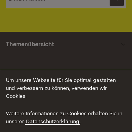
News
Themenübersicht
Social Media
Um unsere Webseite für Sie optimal gestalten
und verbessern zu können, verwenden wir
Facebook
Cookies.
Flickr
Weitere Informationen zu Cookies erhalten Sie in
X / Twitter
unserer
Datenschutzerklärung
.
Youtube