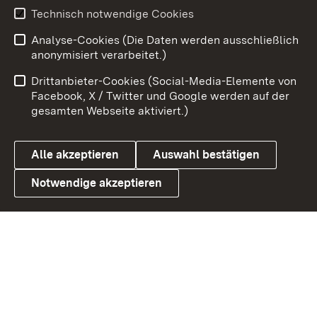
Technisch notwendige Cookies
Zum 
Analyse-Cookies (Die Daten werden ausschließlich
Impressum
Kontakt
anonymisiert verarbeitet.)
Benutzungshinweise
Netiquette
Drittanbieter-Cookies (Social-Media-Elemente von
Barrierefreiheit
Datenschutz
Facebook, X / Twitter und Google werden auf der
gesamten Webseite aktiviert.)
Cookies
Alle akzeptieren
Auswahl bestätigen
Notwendige akzeptieren
Link zum Landesportal