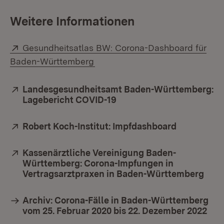
Weitere Informationen
Extern:
Gesundheitsatlas BW: Corona-Dashboard für
(Öffnet in neuem Fenster)
Baden-Württemberg
Extern:
Landesgesundheitsamt Baden-Württemberg:
Lagebericht COVID-19
(Öffnet in neuem Fenster
Extern:
Robert Koch-Institut: Impfdashboard
(Öffnet in
Extern:
Kassenärztliche Vereinigung Baden-
Württemberg: Corona-Impfungen in
Vertragsarztpraxen in Baden-Württemberg
(Öff
Archiv: Corona-Fälle in Baden-Württemberg
vom 25. Februar 2020 bis 22. Dezember 2022