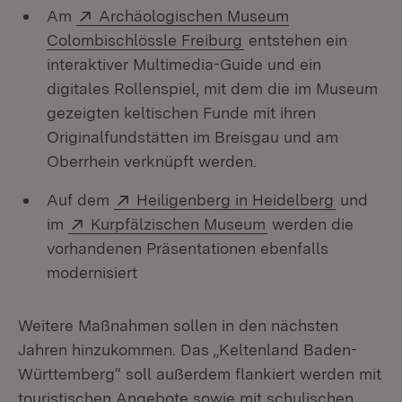
Extern:
Am
Archäologischen Museum
(Öffnet in neuem Fens
Colombischlössle Freiburg
entstehen ein
interaktiver Multimedia-Guide und ein
digitales Rollenspiel, mit dem die im Museum
gezeigten keltischen Funde mit ihren
Originalfundstätten im Breisgau und am
Oberrhein verknüpft werden.
Extern:
(Öffnet i
Auf dem
Heiligenberg in Heidelberg
und
Extern:
(Öffnet in neuem F
im
Kurpfälzischen Museum
werden die
vorhandenen Präsentationen ebenfalls
modernisiert
Weitere Maßnahmen sollen in den nächsten
Jahren hinzukommen. Das „Keltenland Baden-
Württemberg“ soll außerdem flankiert werden mit
touristischen Angebote sowie mit schulischen