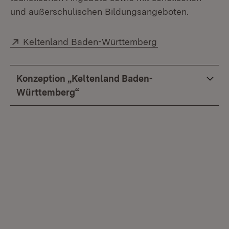
und außerschulischen Bildungsangeboten.
Extern:
(Öffnet in neuem
Keltenland Baden-Württemberg
Konzeption „Keltenland Baden-
Württemberg“