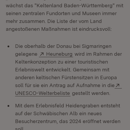
wächst das "Keltenland Baden-Württemberg" mit
seinen zentralen Fundorten und Museen immer
mehr zusammen. Die Liste der vom Land
angestoßenen Maßnahmen ist eindrucksvoll:
Die oberhalb der Donau bei Sigmaringen
Extern:
(Öffnet in neuem Fenste
gelegene
Heuneburg
wird im Rahmen der
Keltenkonzeption zu einer touristischen
Erlebniswelt entwickelt. Gemeinsam mit
anderen keltischen Fürstensitzen in Europa
Ext
soll für sie ein Antrag auf Aufnahme in die
(Öffnet in neuem Fenster
UNESCO-Welterbeliste
gestellt werden.
Mit dem Erlebnisfeld Heidengraben entsteht
auf der Schwäbischen Alb ein neues
Besucherzentrum, das 2024 eröffnet werden
soll.