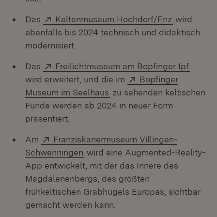
Extern:
(Öffnet in 
Das
Keltenmuseum Hochdorf/Enz
wird
ebenfalls bis 2024 technisch und didaktisch
modernisiert.
Extern:
(Öffne
Das
Freilichtmuseum am Bopfinger Ipf
Extern:
wird erweitert, und die im
Bopfinger
(Öffnet in neuem Fenster)
Museum im Seelhaus
zu sehenden keltischen
Funde werden ab 2024 in neuer Form
präsentiert.
Extern:
Am
Franziskanermuseum Villingen-
(Öffnet in neuem Fenster)
Schwenningen
wird eine Augmented-Reality-
App entwickelt, mit der das Innere des
Magdalenenbergs, des größten
frühkeltischen Grabhügels Europas, sichtbar
gemacht werden kann.