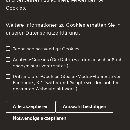
Facebook
Cookies.
Flickr
Weitere Informationen zu Cookies erhalten Sie in
X / Twitter
unserer
Datenschutzerklärung
.
Youtube
Technisch notwendige Cookies
Zum 
Analyse-Cookies (Die Daten werden ausschließlich
Impressum
Kontakt
anonymisiert verarbeitet.)
Benutzungshinweise
Netiquette
Drittanbieter-Cookies (Social-Media-Elemente von
Barrierefreiheit
Datenschutz
Facebook, X / Twitter und Google werden auf der
gesamten Webseite aktiviert.)
Cookies
Alle akzeptieren
Auswahl bestätigen
Notwendige akzeptieren
Link zum Landesportal