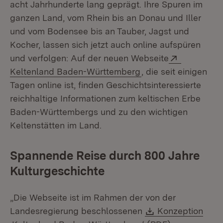
acht Jahrhunderte lang geprägt. Ihre Spuren im
ganzen Land, vom Rhein bis an Donau und Iller
und vom Bodensee bis an Tauber, Jagst und
Kocher, lassen sich jetzt auch online aufspüren
Extern:
und verfolgen: Auf der neuen Web­seite
(Öffnet in neuem Fe
Keltenland Baden-Württemberg
, die seit einigen
Tagen online ist, finden Geschichtsinteressierte
reichhaltige Informationen zum keltischen Erbe
Baden-Württembergs und zu den wichtigen
Keltenstätten im Land.
Spannende Reise durch 800 Jahre
Kulturgeschichte
„Die Webseite ist im Rahmen der von der
Download:
Landesregierung beschlossenen
Konzeption
(Öffnet in n