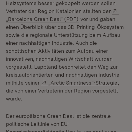
Heizsysteme besser gekoppelt werden sollen.
Exter
Vertreter der Region Katalonien stellten den
(Öffnet in neuem Fens
„Barcelona Green Deal“ (PDF)
vor und gaben
einen Überblick über das 3D-Printing-Ökosystem
sowie die regionale Unterstützung beim Aufbau
einer nachhaltigen Industrie. Auch die
schottischen Aktivitäten zum Aufbau einer
innovativen, nachhaltigen Wirtschaft wurden
vorgestellt. Lappland beschreitet den Weg zur
kreislauforientierten und nachhaltigen Industrie
Extern:
(Öffn
mithilfe seiner
„Arctic Smartness”-Strategie
,
die von einer Vertreterin der Region vorgestellt
wurde.
Der europäische Green Deal ist die zentrale
politische Leitlinie von EU-
Kommissionspräsidentin Ursula von der Leyen,