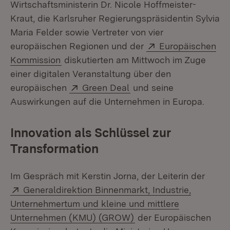
Wirtschaftsministerin Dr. Nicole Hoffmeister-
Kraut, die Karlsruher Regierungspräsidentin Sylvia
Maria Felder sowie Vertreter von vier
Extern:
europäischen Regionen und der
Europäischen
(Öffnet in neuem Fenster)
Kommission
diskutierten am Mittwoch im Zuge
einer digitalen Veranstaltung über den
Extern:
(Öffnet in neuem Fenste
europäischen
Green Deal
und seine
Auswirkungen auf die Unternehmen in Europa.
Innovation als Schlüssel zur
Transformation
Im Gespräch mit Kerstin Jorna, der Leiterin der
Extern:
Generaldirektion Binnenmarkt, Industrie,
Unternehmertum und kleine und mittlere
(Öffnet in neuem Fenst
Unternehmen (KMU) (GROW)
der Europäischen