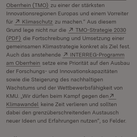
(Öffnet in neuem Fenster)
Oberrhein (TMO)
zu einer der stärksten
Innovationsregionen Europas und einem Vorreiter
Extern:
(Öffnet in neuem Fenster)
für
Klimaschutz
zu machen.“ Aus diesem
Extern:
Grund lege nicht nur die
TMO-Strategie 2030
(Öffnet in neuem Fenster)
(PDF)
die Fortschreibung und Umsetzung einer
gemeinsamen Klimastrategie konkret als Ziel fest.
Extern:
Auch das anstehende
INTERREG-Programm
(Öffnet in neuem Fenster)
am Oberrhein
setze eine Priorität auf den Ausbau
der Forschungs- und Innovationskapazitäten
sowie die Steigerung des nachhaltigen
Wachstums und der Wettbewerbsfähigkeit von
Extern:
KMU. „Wir dürfen beim Kampf gegen den
(Öffnet in neuem Fenster)
Klimawandel
keine Zeit verlieren und sollten
dabei den grenzüberschreitenden Austausch
neuer Ideen und Erfahrungen nutzen“, so Felder.