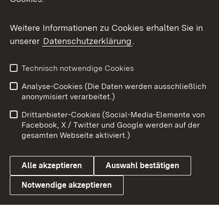
Flickr
Weitere Informationen zu Cookies erhalten Sie in
X / Twitter
unserer
Datenschutzerklärung
.
Youtube
Technisch notwendige Cookies
Zum 
Analyse-Cookies (Die Daten werden ausschließlich
Impressum
Kontakt
anonymisiert verarbeitet.)
Benutzungshinweise
Netiquette
Drittanbieter-Cookies (Social-Media-Elemente von
Barrierefreiheit
Datenschutz
Facebook, X / Twitter und Google werden auf der
gesamten Webseite aktiviert.)
Cookies
Alle akzeptieren
Auswahl bestätigen
Notwendige akzeptieren
Link zum Landesportal