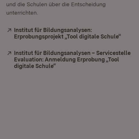
und die Schulen über die Entscheidung
unterrichten.
Extern:
Institut für Bildungsanalysen:
Erprobungsprojekt „Tool digitale Schule“
(Öffne
Extern:
Institut für Bildungsanalysen – Servicestelle
Evaluation: Anmeldung Erprobung „Tool
digitale Schule“
(Öffnet in neuem Fenster)