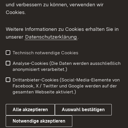
und verbessern zu können, verwenden wir
Facebook
Cookies.
Flickr
Weitere Informationen zu Cookies erhalten Sie in
X / Twitter
unserer
Datenschutzerklärung
.
Youtube
Technisch notwendige Cookies
Zum 
Analyse-Cookies (Die Daten werden ausschließlich
Impressum
Kontakt
anonymisiert verarbeitet.)
Benutzungshinweise
Netiquette
Drittanbieter-Cookies (Social-Media-Elemente von
Barrierefreiheit
Datenschutz
Facebook, X / Twitter und Google werden auf der
gesamten Webseite aktiviert.)
Cookies
Alle akzeptieren
Auswahl bestätigen
Notwendige akzeptieren
Link zum Landesportal