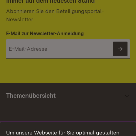
Immer auf dem neuesten Stand
Abonnieren Sie den Beteiligungsportal-
Newsletter.
E-Mail zur Newsletter-Anmeldung
News
Themenübersicht
Social Media
Um unsere Webseite für Sie optimal gestalten