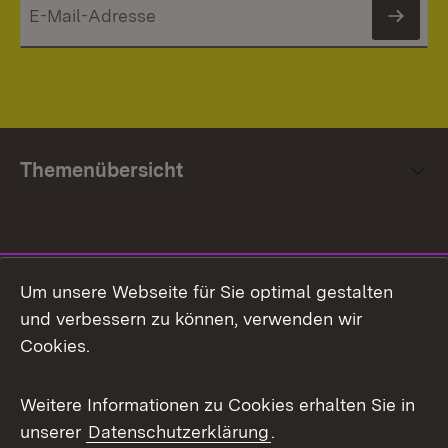
News
Themenübersicht
Social Media
Um unsere Webseite für Sie optimal gestalten
und verbessern zu können, verwenden wir
Facebook
Cookies.
Flickr
Weitere Informationen zu Cookies erhalten Sie in
X / Twitter
unserer
Datenschutzerklärung
.
Youtube