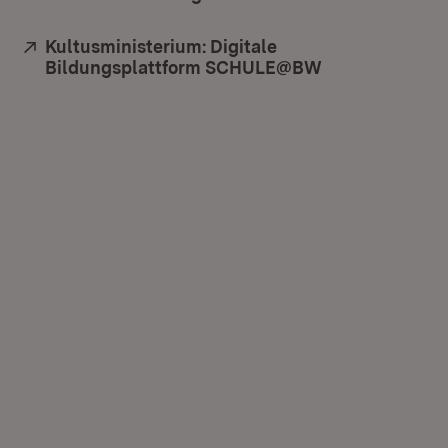
Extern:
Kultusministerium: Digitale
Bildungsplattform SCHULE@BW
(Öffnet in neu