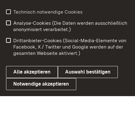
Technisch notwendige Cookies
Zum 
Analyse-Cookies (Die Daten werden ausschließlich
Impressum
Kontakt
anonymisiert verarbeitet.)
Benutzungshinweise
Netiquette
Drittanbieter-Cookies (Social-Media-Elemente von
Barrierefreiheit
Datenschutz
Facebook, X / Twitter und Google werden auf der
gesamten Webseite aktiviert.)
Cookies
Alle akzeptieren
Auswahl bestätigen
Notwendige akzeptieren
Link zum Landesportal