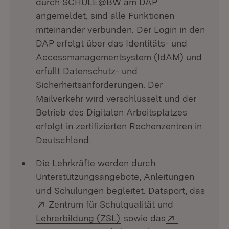
durch SCHULE@BW am DAP
angemeldet, sind alle Funktionen
miteinander verbunden. Der Login in den
DAP erfolgt über das Identitäts- und
Accessmanagementsystem (IdAM) und
erfüllt Datenschutz- und
Sicherheitsanforderungen. Der
Mailverkehr wird verschlüsselt und der
Betrieb des Digitalen Arbeitsplatzes
erfolgt in zertifizierten Rechenzentren in
Deutschland.
Die Lehrkräfte werden durch
Unterstützungsangebote, Anleitungen
und Schulungen begleitet. Dataport, das
Extern:
Zentrum für Schulqualität und
(Öffnet in neuem Fenster)
Extern:
Lehrerbildung (ZSL)
sowie das