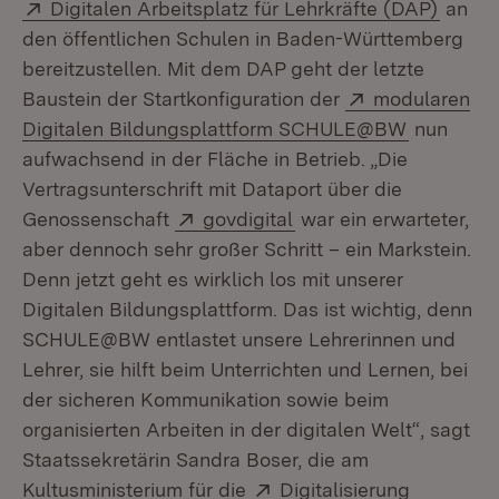
Extern:
(Öffne
Digitalen Arbeitsplatz für Lehrkräfte (DAP)
an
den öffentlichen Schulen in Baden-Württemberg
bereitzustellen. Mit dem DAP geht der letzte
Extern:
Baustein der Startkonfiguration der
modularen
(Öffnet i
Digitalen Bildungsplattform SCHULE@BW
nun
aufwachsend in der Fläche in Betrieb. „Die
Vertragsunterschrift mit Dataport über die
Extern:
(Öffnet in neuem Fenst
Genossenschaft
govdigital
war ein erwarteter,
aber dennoch sehr großer Schritt – ein Markstein.
Denn jetzt geht es wirklich los mit unserer
Digitalen Bildungsplattform. Das ist wichtig, denn
SCHULE@BW entlastet unsere Lehrerinnen und
Lehrer, sie hilft beim Unterrichten und Lernen, bei
der sicheren Kommunikation sowie beim
organisierten Arbeiten in der digitalen Welt“, sagt
Staatssekretärin Sandra Boser, die am
Extern:
(Öffnet i
Kultusministerium für die
Digitalisierung