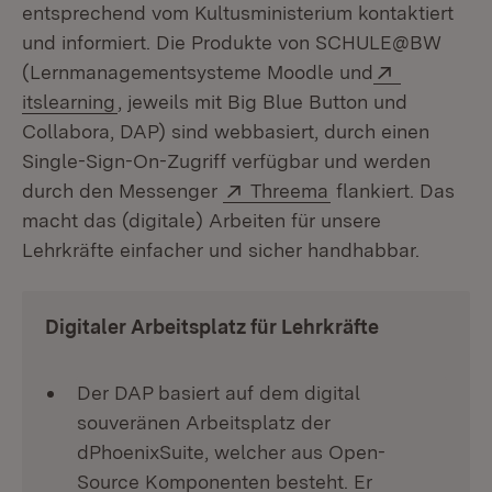
entsprechend vom Kultusministerium kontaktiert
und informiert. Die Produkte von SCHULE@BW
Extern:
(Lernmanagementsysteme Moodle und
(Öffnet in neuem Fenster)
itslearning
, jeweils mit Big Blue Button und
Collabora, DAP) sind webbasiert, durch einen
Single-Sign-On-Zugriff verfügbar und werden
Extern:
(Öffnet in neuem 
durch den Messenger
Threema
flankiert. Das
macht das (digitale) Arbeiten für unsere
Lehrkräfte einfacher und sicher handhabbar.
Digitaler Arbeitsplatz für Lehrkräfte
Der DAP basiert auf dem digital
souveränen Arbeitsplatz der
dPhoenixSuite, welcher aus Open-
Source Komponenten besteht. Er