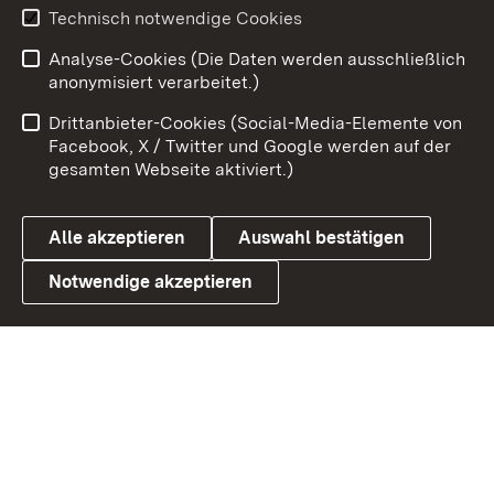
Technisch notwendige Cookies
Zum 
Analyse-Cookies (Die Daten werden ausschließlich
Impressum
Kontakt
anonymisiert verarbeitet.)
Benutzungshinweise
Netiquette
Drittanbieter-Cookies (Social-Media-Elemente von
Barrierefreiheit
Datenschutz
Facebook, X / Twitter und Google werden auf der
gesamten Webseite aktiviert.)
Cookies
Alle akzeptieren
Auswahl bestätigen
Notwendige akzeptieren
Link zum Landesportal