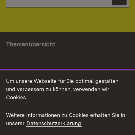
News
Themenübersicht
Social Media
Um unsere Webseite für Sie optimal gestalten
und verbessern zu können, verwenden wir
Facebook
Cookies.
Flickr
Weitere Informationen zu Cookies erhalten Sie in
X / Twitter
unserer
Datenschutzerklärung
.
Youtube