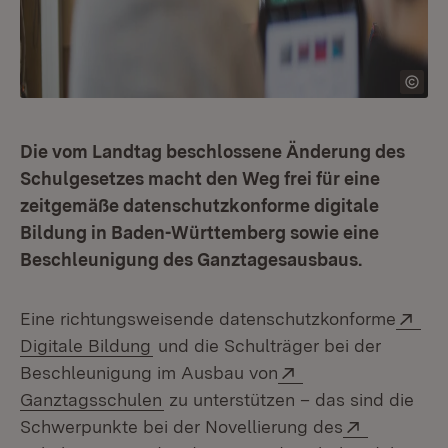
Die vom Landtag beschlossene Änderung des
Schulgesetzes macht den Weg frei für eine
zeitgemäße datenschutzkonforme digitale
Bildung in Baden-Württemberg sowie eine
Beschleunigung des Ganztagesausbaus.
Ext
Eine richtungsweisende datenschutzkonforme
(Öffnet in neuem Fenster)
Digitale Bildung
und die Schulträger bei der
Extern:
Beschleunigung im Ausbau von
(Öffnet in neuem Fenster)
Ganztagsschulen
zu unterstützen – das sind die
Extern:
Schwerpunkte bei der Novellierung des