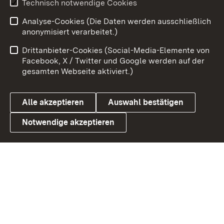
Technisch notwendige Cookies
Zum 
Analyse-Cookies (Die Daten werden ausschließlich
Impressum
Kontakt
anonymisiert verarbeitet.)
Benutzungshinweise
Netiquette
Drittanbieter-Cookies (Social-Media-Elemente von
Barrierefreiheit
Datenschutz
Facebook, X / Twitter und Google werden auf der
gesamten Webseite aktiviert.)
Cookies
Alle akzeptieren
Auswahl bestätigen
Notwendige akzeptieren
Link zum Landesportal