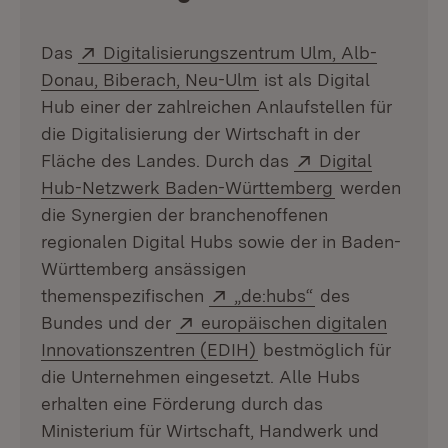
Extern:
Das
Digitalisierungszentrum Ulm, Alb-
(Öffnet in neuem Fenst
Donau, Biberach, Neu-Ulm
ist als Digital
Hub einer der zahlreichen Anlaufstellen für
die Digitalisierung der Wirtschaft in der
Extern:
Fläche des Landes. Durch das
Digital
(Öffnet in ne
Hub-Netzwerk Baden-Württemberg
werden
die Synergien der branchenoffenen
regionalen Digital Hubs sowie der in Baden-
Württemberg ansässigen
Extern:
(Öffnet in neuem
themenspezifischen
„de:hubs“
des
Extern:
Bundes und der
europäischen digitalen
(Öffnet in neuem Fenst
Innovationszentren (EDIH)
bestmöglich für
die Unternehmen eingesetzt. Alle Hubs
erhalten eine Förderung durch das
Ministerium für Wirtschaft, Handwerk und