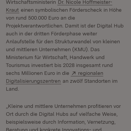
Wirtschaftsministerin
Dr. Nicole Hoffmeister-
Kraut
einen symbolischen Förderscheck in Höhe
von rund 500.000 Euro an die
Projektverantwortlichen. Damit ist der Digital Hub
auch in der dritten Förderphase weiter
Anlaufstelle für den Strukturwandel von kleinen
und mittleren Unternehmen (KMU). Das
Ministerium für Wirtschaft, Handwerk und
Tourismus investiert bis 2028 insgesamt rund
Extern:
sechs Millionen Euro in die
regionalen
(Öffnet in neuem Fenster)
Digitalisierungszentren
an zwölf Standorten im
Land.
„Kleine und mittlere Unternehmen profitieren vor
Ort durch die Digital Hubs auf vielfache Weise,
beispielsweise durch Information, Vernetzung,
Beratung und konkrete Innovations- und