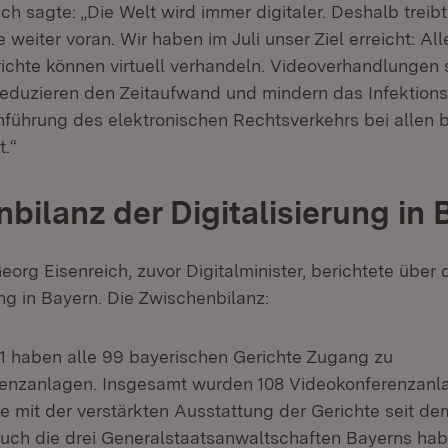
ich sagte: „Die Welt wird immer digitaler. Deshalb treibt
e weiter voran. Wir haben im Juli unser Ziel erreicht: Al
ichte können virtuell verhandeln. Videoverhandlungen
reduzieren den Zeitaufwand und mindern das Infektionsr
Einführung des elektronischen Rechtsverkehrs bei allen 
t.“
bilanz der Digitalisierung in 
eorg Eisenreich, zuvor Digitalminister, berichtete über d
ung in Bayern. Die Zwischenbilanz:
021 haben alle 99 bayerischen Gerichte Zugang zu
enzanlagen. Insgesamt wurden 108 Videokonferenzanl
 mit der verstärkten Ausstattung der Gerichte seit de
Auch die drei Generalstaatsanwaltschaften Bayerns hab