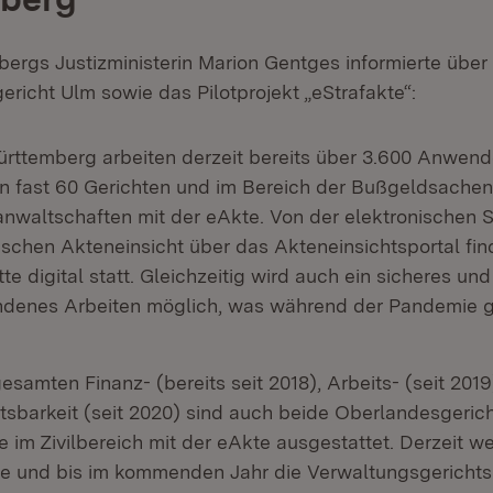
rgs Justizministerin Marion Gentges informierte über 
richt Ulm sowie das Pilotprojekt „eStrafakte“:
rttemberg arbeiten derzeit bereits über 3.600 Anwend
 fast 60 Gerichten und im Bereich der Bußgeldsache
nwaltschaften mit der eAkte. Von der elektronischen Si
ischen Akteneinsicht über das Akteneinsichtsportal fin
tte digital statt. Gleichzeitig wird auch ein sicheres und
denes Arbeiten möglich, was während der Pandemie gr
samten Finanz- (bereits seit 2018), Arbeits- (seit 201
tsbarkeit (seit 2020) sind auch beide Oberlandesgerich
 im Zivilbereich mit der eAkte ausgestattet. Derzeit w
e und bis im kommenden Jahr die Verwaltungsgerichts