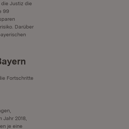
 die Justiz die
le 99
 sparen
isiko. Darüber
bayerischen
Bayern
ie Fortschritte
agen,
m Jahr 2018,
en je eine