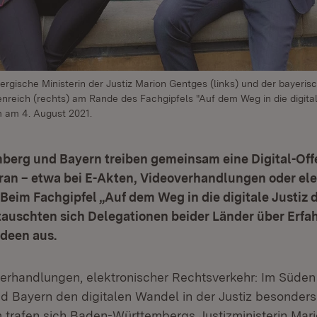
gische Ministerin der Justiz Marion Gentges (links) und der bayeris
enreich (rechts) am Rande des Fachgipfels "Auf dem Weg in die digital
m am 4. August 2021.
erg und Bayern treiben gemeinsam eine Digital-Off
ran – etwa bei E-Akten, Videoverhandlungen oder el
Beim Fachgipfel „Auf dem Weg in die digitale Justiz d
tauschten sich Delegationen beider Länder über Erfa
Ideen aus.
erhandlungen, elektronischer Rechtsverkehr: Im Süden
 Bayern den digitalen Wandel in der Justiz besonders
 trafen sich Baden-Württembergs Justizministerin Mar