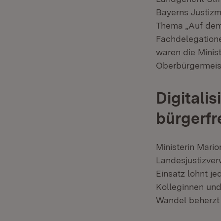
Bayerns Justizm
Thema „Auf dem 
Fachdelegatione
waren die Minis
Oberbürgermeis
Digitali
bürgerfr
Ministerin Marion
Landesjustizver
Einsatz lohnt je
Kolleginnen und 
Wandel beherzt 