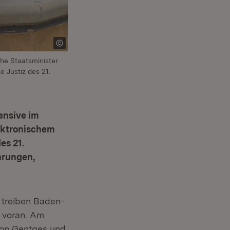
che Staatsminister
e Justiz des 21.
ensive im
ektronischem
es 21.
hrungen,
 treiben Baden-
 voran. Am
ion Gentges und