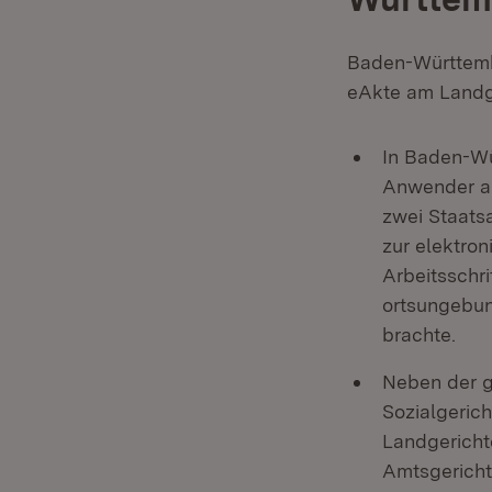
Baden-Württembe
eAkte am Landge
In Baden-Wü
Anwender an
zwei Staatsa
zur elektron
Arbeitsschri
ortsungebun
brachte.
Neben der ge
Sozialgerich
Landgerichte
Amtsgericht