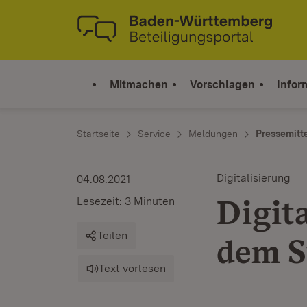
Zum Inhalt springen
Link zur Startseite
Mitmachen
Vorschlagen
Infor
Startseite
Service
Meldungen
Pressemitt
Digitalisierung
04.08.2021
Digita
Lesezeit: 3 Minuten
Teilen
dem 
Text vorlesen