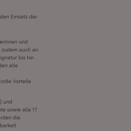
den Einsatz der
erinnen und
n zudem auch an
gnatur bis hin
den alle
oße Vorteile
9) und
te sowie alle 17
erden die
barkeit