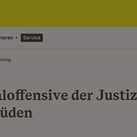
mieren
Service
eilung
loffensive der Justi
Süden