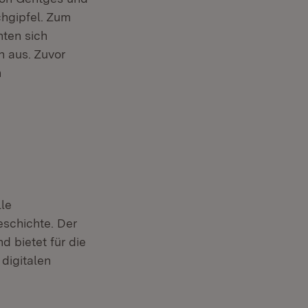
chgipfel. Zum
hten sich
n aus. Zuvor
n
lle
eschichte. Der
d bietet für die
 digitalen