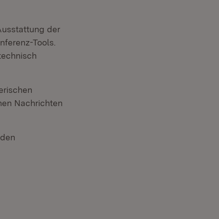
Ausstattung der
nferenz-Tools.
technisch
erischen
onen Nachrichten
 den