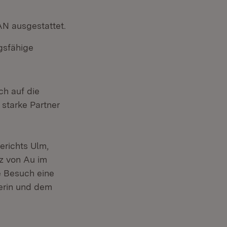
AN ausgestattet.
gsfähige
ch auf die
 starke Partner
erichts Ulm,
tz von Au im
e Besuch eine
terin und dem