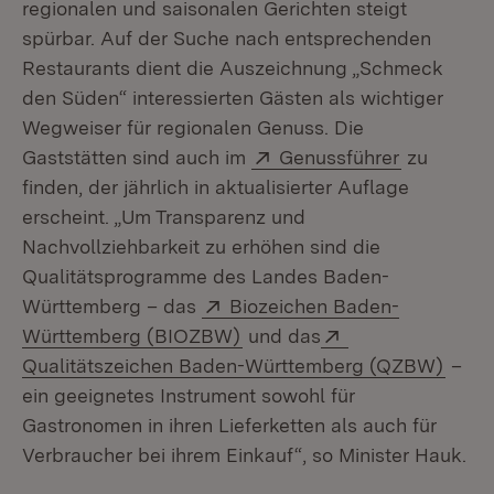
regionalen und saisonalen Gerichten steigt
spürbar. Auf der Suche nach entsprechenden
Restaurants dient die Auszeichnung „Schmeck
den Süden“ interessierten Gästen als wichtiger
Wegweiser für regionalen Genuss. Die
Extern:
(Öffnet in
Gaststätten sind auch im
Genussführer
zu
finden, der jährlich in aktualisierter Auflage
erscheint. „Um Transparenz und
Nachvollziehbarkeit zu erhöhen sind die
Qualitätsprogramme des Landes Baden-
Extern:
Württemberg – das
Biozeichen Baden-
(Öffnet in neuem Fenster)
Extern:
Württemberg (BIOZBW)
und das
(Öffn
Qualitätszeichen Baden-Württemberg (QZBW)
–
ein geeignetes Instrument sowohl für
Gastronomen in ihren Lieferketten als auch für
Verbraucher bei ihrem Einkauf“, so Minister Hauk.