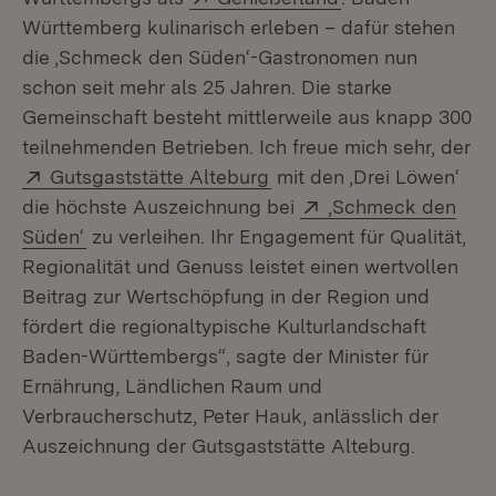
Württemberg kulinarisch erleben – dafür stehen
die ,Schmeck den Süden‘-Gastronomen nun
schon seit mehr als 25 Jahren. Die starke
Gemeinschaft besteht mittlerweile aus knapp 300
teilnehmenden Betrieben. Ich freue mich sehr, der
Extern:
(Öffnet in neuem Fenster
Gutsgaststätte Alteburg
mit den ,Drei Löwen‘
Extern:
die höchste Auszeichnung bei
,Schmeck den
(Öffnet in neuem Fenster)
Süden‘
zu verleihen. Ihr Engagement für Qualität,
Regionalität und Genuss leistet einen wertvollen
Beitrag zur Wertschöpfung in der Region und
fördert die regionaltypische Kulturlandschaft
Baden-Württembergs“, sagte der Minister für
Ernährung, Ländlichen Raum und
Verbraucherschutz, Peter Hauk, anlässlich der
Auszeichnung der Gutsgaststätte Alteburg.