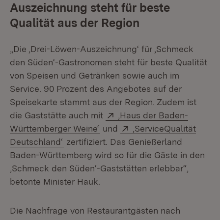
Auszeichnung steht für beste
Qualität aus der Region
„Die ,Drei-Löwen-Auszeichnung‘ für ,Schmeck
den Süden‘-Gastronomen steht für beste Qualität
von Speisen und Getränken sowie auch im
Service. 90 Prozent des Angebotes auf der
Speisekarte stammt aus der Region. Zudem ist
Extern:
die Gaststätte auch mit
,Haus der Baden-
(Öffnet in neuem Fenster)
Extern:
Württemberger Weine‘
und
,ServiceQualität
(Öffnet in neuem Fenster)
Deutschland‘
zertifiziert. Das Genießerland
Baden-Württemberg wird so für die Gäste in den
,Schmeck den Süden‘-Gaststätten erlebbar“,
betonte Minister Hauk.
Die Nachfrage von Restaurantgästen nach