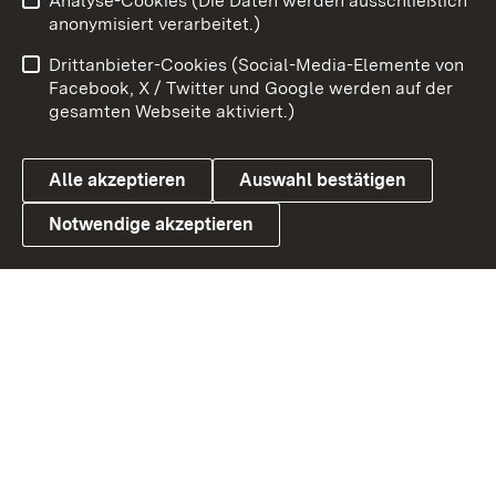
Analyse-Cookies (Die Daten werden ausschließlich
Impressum
Kontakt
anonymisiert verarbeitet.)
Benutzungshinweise
Netiquette
Drittanbieter-Cookies (Social-Media-Elemente von
Barrierefreiheit
Datenschutz
Facebook, X / Twitter und Google werden auf der
gesamten Webseite aktiviert.)
Cookies
Alle akzeptieren
Auswahl bestätigen
Notwendige akzeptieren
Link zum Landesportal