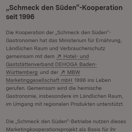
„Schmeck den Süden“-Kooperation
seit 1996
Die Kooperation der „Schmeck den Süden“-
Gastronomen hat das Ministerium für Ernährung,
Ländlichen Raum und Verbraucherschutz
Extern:
gemeinsam mit dem
Hotel- und
Gaststättenverband DEHOGA Baden-
(Öffnet in neuem Fenster)
Extern:
Württemberg
und der
MBW
(Öffnet in neuem Fenster
Marketinggesellschaft mbH
1996 ins Leben
gerufen. Gemeinsam wird die heimische
Gastronomie, insbesondere im Ländlichen Raum,
im Umgang mit regionalen Produkten unterstützt.
Die „Schmeck den Süden“-Betriebe nutzen dieses
Marketingkooperationsprojekt als Basis für ihr