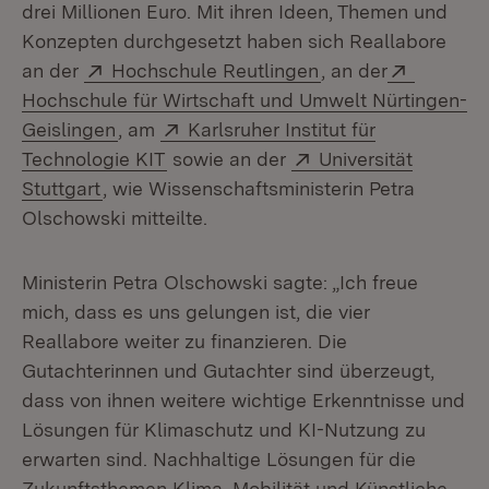
drei Millionen Euro. Mit ihren Ideen, Themen und
Konzepten durchgesetzt haben sich Reallabore
Extern:
(Öffnet in neuem F
Extern:
an der
Hochschule Reutlingen
, an der
Hochschule für Wirtschaft und Umwelt Nürtingen-
(Öffnet in neuem Fenster)
Extern:
Geislingen
, am
Karlsruher Institut für
(Öffnet in neuem Fenster)
Extern:
Technologie KIT
sowie an der
Universität
(Öffnet in neuem Fenster)
Stuttgart
, wie Wissenschaftsministerin Petra
Olschowski mitteilte.
Ministerin Petra Olschowski sagte: „Ich freue
mich, dass es uns gelungen ist, die vier
Reallabore weiter zu finanzieren. Die
Gutachterinnen und Gutachter sind überzeugt,
dass von ihnen weitere wichtige Erkenntnisse und
Lösungen für Klimaschutz und KI-Nutzung zu
erwarten sind. Nachhaltige Lösungen für die
Zukunftsthemen Klima, Mobilität und Künstliche