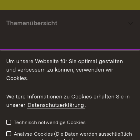
Themenübersicht
Social Media
Um unsere Webseite für Sie optimal gestalten
und verbessern zu können, verwenden wir
Facebook
Cookies.
Flickr
Weitere Informationen zu Cookies erhalten Sie in
X / Twitter
unserer
Datenschutzerklärung
.
Youtube
Technisch notwendige Cookies
Zum 
Analyse-Cookies (Die Daten werden ausschließlich
Impressum
Kontakt