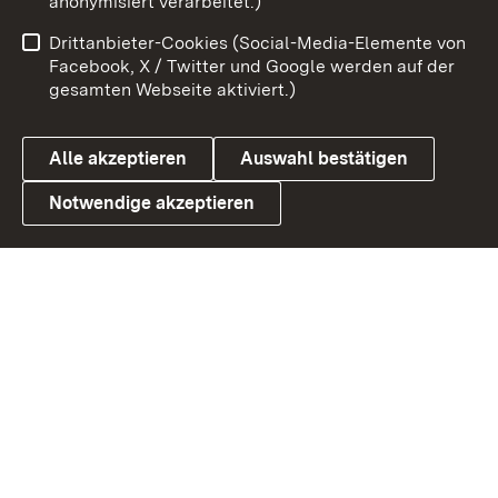
anonymisiert verarbeitet.)
Benutzungshinweise
Netiquette
Drittanbieter-Cookies (Social-Media-Elemente von
Barrierefreiheit
Datenschutz
Facebook, X / Twitter und Google werden auf der
gesamten Webseite aktiviert.)
Cookies
Alle akzeptieren
Auswahl bestätigen
Notwendige akzeptieren
Link zum Landesportal