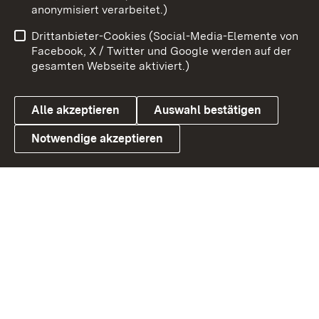
anonymisiert verarbeitet.)
Benutzungshinweise
Netiquette
Drittanbieter-Cookies (Social-Media-Elemente von
Barrierefreiheit
Datenschutz
Facebook, X / Twitter und Google werden auf der
gesamten Webseite aktiviert.)
Cookies
Alle akzeptieren
Auswahl bestätigen
Notwendige akzeptieren
Link zum Landesportal