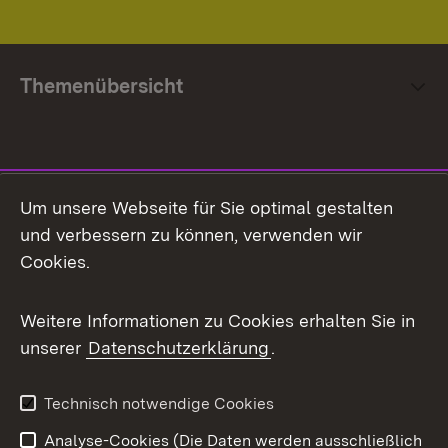
Themenübersicht
Social Media
Um unsere Webseite für Sie optimal gestalten
und verbessern zu können, verwenden wir
Facebook
Cookies.
Flickr
Weitere Informationen zu Cookies erhalten Sie in
X / Twitter
unserer
Datenschutzerklärung
.
Youtube
Technisch notwendige Cookies
Zum 
Analyse-Cookies (Die Daten werden ausschließlich
Impressum
Kontakt