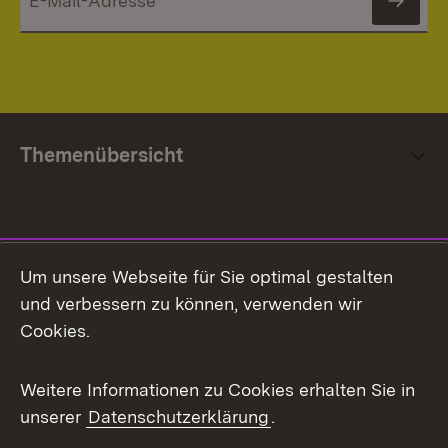
News
Themenübersicht
Social Media
Um unsere Webseite für Sie optimal gestalten
und verbessern zu können, verwenden wir
Facebook
Cookies.
Flickr
Weitere Informationen zu Cookies erhalten Sie in
X / Twitter
unserer
Datenschutzerklärung
.
Youtube