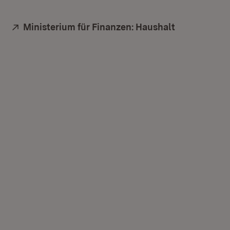
Extern:
Ministerium für Finanzen: Haushalt
(Öffnet in n