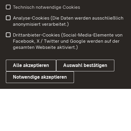
Technisch notwendige Cookies
Zum 
Analyse-Cookies (Die Daten werden ausschließlich
Impressum
Kontakt
anonymisiert verarbeitet.)
Benutzungshinweise
Netiquette
Drittanbieter-Cookies (Social-Media-Elemente von
Barrierefreiheit
Datenschutz
Facebook, X / Twitter und Google werden auf der
gesamten Webseite aktiviert.)
Cookies
Alle akzeptieren
Auswahl bestätigen
Notwendige akzeptieren
Link zum Landesportal