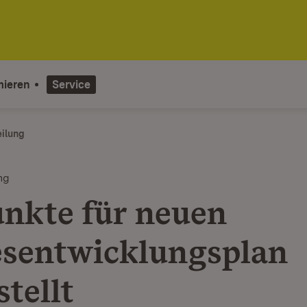
mieren
Service
eilung
ng
nkte für neuen
sentwicklungsplan
tellt