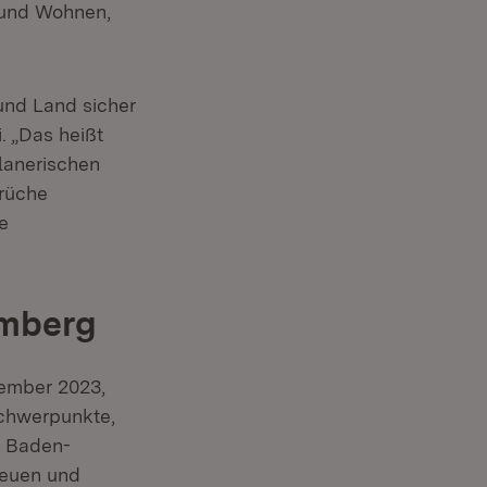
 und Wohnen,
 und Land sicher
. „Das heißt
lanerischen
Brüche
e
emberg
zember 2023,
Schwerpunkte,
t Baden-
neuen und