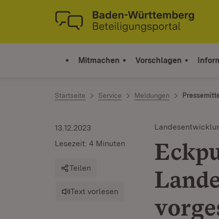
Zum Inhalt springen
Link zur Startseite
Mitmachen
Vorschlagen
Infor
Startseite
Service
Meldungen
Pressemitt
Landesentwicklu
13.12.2023
Eckpu
Lesezeit: 4 Minuten
Teilen
Lande
Text vorlesen
vorges