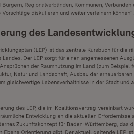
d Bürgern, Regionalverbänden, Kommunen, Verbänden 
 Vorschläge diskutieren und weiter verfeinern können“.
ierung des Landesentwicklun
cklungsplan (LEP) ist das zentrale Kursbuch für die r
 Landes. Der LEP sorgt für einen angemessenen Ausg
n Ansprüchen der Raumnutzung im Land (zum Beispiel f
uktur, Natur und Landschaft, Ausbau der erneuerbaren E
 um gleichwertige Lebensverhältnisse in der Stadt und
ierung des LEP, die im
Koalitionsvertrag
vereinbart wurd
e räumliche Entwicklung an die aktuellen Erfordernisse
dernes Zukunftskonzept für Baden-Württemberg, das d
Ebene Orientierung gibt. Der aktuell geltende LEP ist