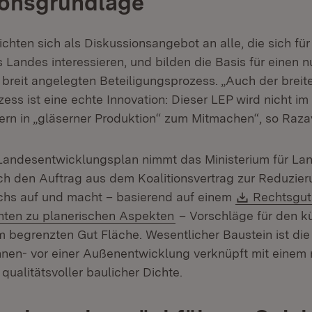
ionsgrundlage
chten sich als Diskussionsangebot an alle, die sich für
 Landes interessieren, und bilden die Basis für einen n
breit angelegten Beteiligungsprozess. „Auch der breit
ess ist eine echte Innovation: Dieser LEP wird nicht i
ern in „gläserner Produktion“ zum Mitmachen“, so Razav
Landesentwicklungsplan nimmt das Ministerium für La
 den Auftrag aus dem Koalitionsvertrag zur Reduzier
Download
chs auf und macht – basierend auf einem
Rechtsgu
oad:
(Öffnet in neuem Fenste
hten zu planerischen Aspekten
– Vorschläge für den k
begrenzten Gut Fläche. Wesentlicher Baustein ist die 
nnen- vor einer Außenentwicklung verknüpft mit einem
qualitätsvoller baulicher Dichte.