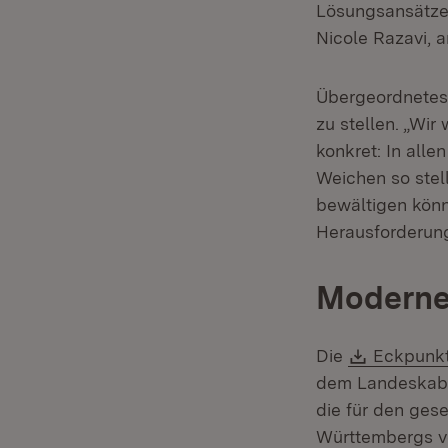
Lösungsansätze 
Nicole Razavi, 
Übergeordnetes 
zu stellen. „Wir
konkret: In all
Weichen so stel
bewältigen könn
Herausforderung
Moderne
Downloa
Die
Eckpunk
dem Landeskabin
die für den ges
Württembergs vo