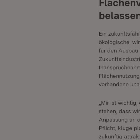
Flächenv
belasse
Ein zukunftsfäh
ökologische, wi
für den Ausbau 
Zukunftsindustr
Inanspruchnahme
Flächennutzung 
vorhandene unab
„Mir ist wichti
stehen, dass wi
Anpassung an den
Pflicht, kluge 
zukünftig attrak