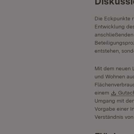
Diskuss
Die Eckpunkte ri
Entwicklung des
anschließenden 
Beteiligungsproz
entstehen, sond
Mit dem neuen 
und Wohnen auch
Flächenverbrau
Downl
einem
Gutac
Umgang mit dem 
Vorgabe einer I
Verständnis von 