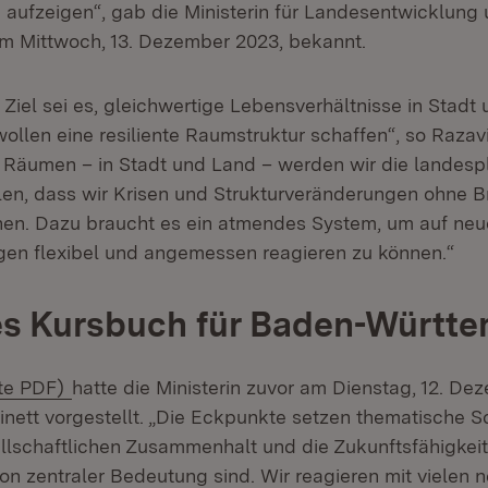
aufzeigen“, gab die Ministerin für Landesentwicklung
am Mittwoch, 13. Dezember 2023, bekannt.
Ziel sei es, gleichwertige Lebensverhältnisse in Stadt
 wollen eine resiliente Raumstruktur schaffen“, so Razavi
en Räumen – in Stadt und Land – werden wir die landesp
len, dass wir Krisen und Strukturveränderungen ohne 
en. Dazu braucht es ein atmendes System, um auf neu
en flexibel und angemessen reagieren zu können.“
s Kursbuch für Baden-Württ
d:
(Öffnet in neuem Fenster)
te PDF)
hatte die Ministerin zuvor am Dienstag, 12. De
ett vorgestellt. „Die Eckpunkte setzen thematische 
ellschaftlichen Zusammenhalt und die Zukunftsfähigkei
n zentraler Bedeutung sind. Wir reagieren mit vielen 