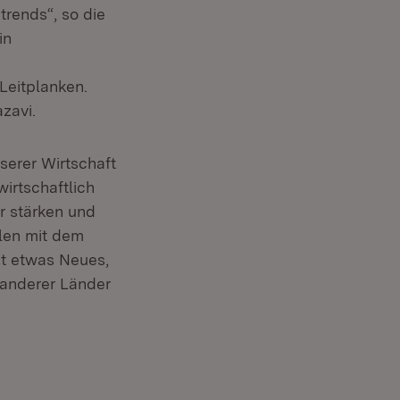
rends“, so die
in
Leitplanken.
zavi.
serer Wirtschaft
irtschaftlich
ir stärken und
llen mit dem
st etwas Neues,
 anderer Länder