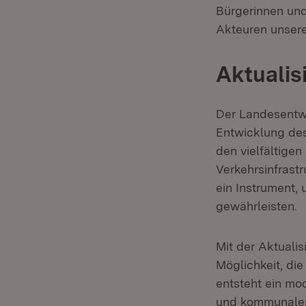
Bürgerinnen un
Akteuren unsere
Aktualis
Der Landesentwi
Entwicklung des
den vielfältige
Verkehrsinfrastr
ein Instrument,
gewährleisten.
Mit der Aktualis
Möglichkeit, di
entsteht ein mo
und kommunalen 