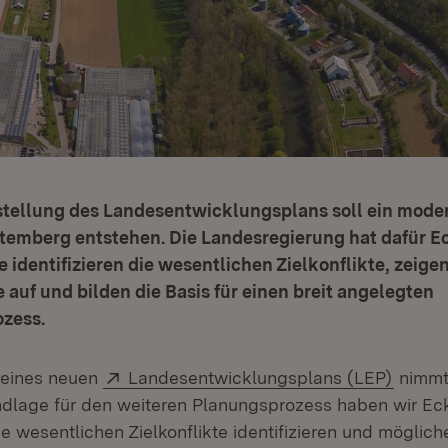
stellung des Landesentwicklungsplans soll ein mod
temberg entstehen. Die Landesregierung hat dafür 
se identifizieren die wesentlichen Zielkonflikte, zeig
auf und bilden die Basis für einen breit angelegten
ozess.
Extern:
(Öffne
 eines neuen
Landesentwicklungsplans (LEP)
nimmt 
dlage für den weiteren Planungsprozess haben wir E
die wesentlichen Zielkonflikte identifizieren und möglich