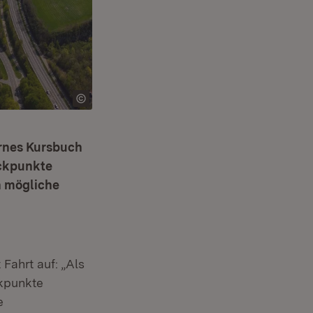
ernes Kursbuch
Eckpunkte
en mögliche
t in neuem Fenster)
Fahrt auf: „Als
ckpunkte
e