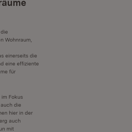
lräume
 die
aren Wohnraum,
 einerseits die
 eine effiziente
ume für
d im Fokus
 auch die
en hier in der
berg auch
un mit