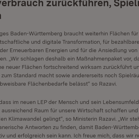
erbrauch zurückführen, Spie
n
iges Baden-Württemberg braucht weiterhin Flächen für
rtschaftliche und digitale Transformation, für bezahlb
der Erneuerbaren Energien und für die Ansiedlung von
ien. „Wir schlagen deshalb ein Maßnahmenpaket vor, das
 neuer Flächen fortschreitend wirksam zurückführt und
zum Standard macht sowie andererseits noch Spielrä
weisbare Flächenbedarfe belässt“ so Razavi.
g, dass im neuen LEP der Mensch und sein Lebensumfel
r ausreichend Raum für unsere Wirtschaft schaffen und
 Klimawandel gelingt“, so Ministerin Razavi. „Wir steh
planerische Antworten zu finden, damit Baden-Württem
tiv und erfolgreich sein kann. Ich freue mich, dass wir n