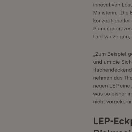
innovativen Lös
Ministerin. „Die
konzeptioneller
Planungsprozess
Und wir zeigen,
„Zum Beispiel g
und um die Sich
flächendeckend s
nehmen das Them
neuen LEP eine 
was so bisher i
nicht vorgekomm
LEP-Eckp