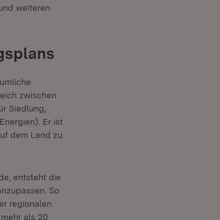
und weiteren
gsplans
äumliche
leich zwischen
ür Siedlung,
nergien). Er ist
 auf dem Land zu
e, entsteht die
 anzupassen. So
er regionalen
 mehr als 20