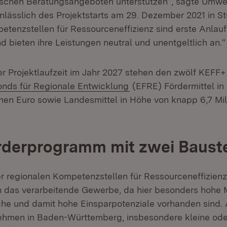
schen Beratungsangeboten unterstützen“, sagte Umwel
lässlich des Projektstarts am 29. Dezember 2021 in Stu
tenzstellen für Ressourceneffizienz sind erste Anlaufs
 bieten ihre Leistungen neutral und unentgeltlich an.“
r Projektlaufzeit im Jahr 2027 stehen den zwölf KEFF
(Öffnet in neuem Fenste
nds für Regionale Entwicklung
(EFRE) Fördermittel in
onen Euro sowie Landesmittel in Höhe von knapp 6,7 Mil
rderprogramm mit zwei Baust
 regionalen Kompetenzstellen für Ressourceneffizienz 
 das verarbeitende Gewerbe, da hier besonders hohe M
he und damit hohe Einsparpotenziale vorhanden sind. 
hmen in Baden-Württemberg, insbesondere kleine oder