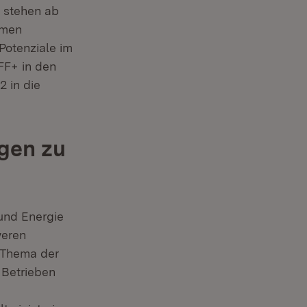
 stehen ab
hmen
Potenziale im
FF+ in den
 in die
agen zu
 und Energie
weren
 Thema der
 Betrieben