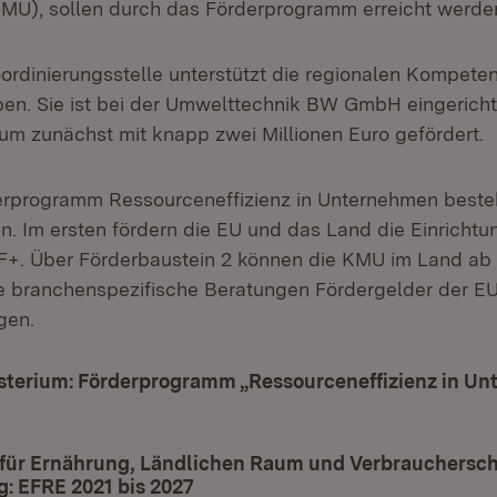
MU), sollen durch das Förderprogramm erreicht werde
oordinierungsstelle unterstützt die regionalen Kompete
ben. Sie ist bei der Umwelttechnik BW GmbH eingerich
um zunächst mit knapp zwei Millionen Euro gefördert.
rprogramm Ressourceneffizienz in Unternehmen beste
n. Im ersten fördern die EU und das Land die Einricht
FF+. Über Förderbaustein 2 können die KMU im Land a
te branchenspezifische Beratungen Fördergelder der E
gen.
terium: Förderprogramm „Ressourceneffizienz in U
t in neuem Fenster)
 für Ernährung, Ländlichen Raum und Verbrauchersc
: EFRE 2021 bis 2027
(Öffnet in neuem Fenster)