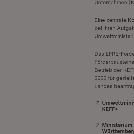
Unternehmen (K
Eine zentrale K
bei ihren Aufga
Umweltministeri
Das EFRE-Förde
Förderbausteine
Betrieb der KE
2022 für geziel
Landes beantra
Extern:
Umweltminis
KEFF+
(Öffne
Extern:
Ministerium
Württemberg