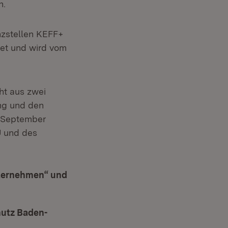
n.
nzstellen KEFF+
tet und wird vom
ht aus zwei
ung und den
b September
U und des
nternehmen“ und
hutz Baden-