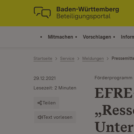
Zum Inhalt springen
Link zur Startseite
Mitmachen
Vorschlagen
Infor
Startseite
Service
Meldungen
Pressemitt
Förderprogramm
29.12.2021
EFRE
Lesezeit: 2 Minuten
Teilen
„Ress
Text vorlesen
Unte