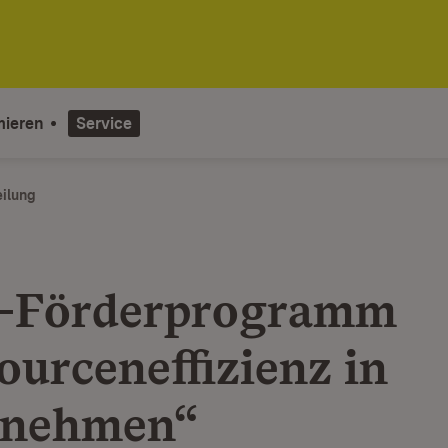
mieren
Service
eilung
-Förderprogramm
ourceneffizienz in
rnehmen“