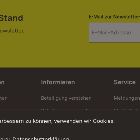
 Stand
E-Mail zur Newslett
ewsletter.
en
Informieren
Service
nten
Beteiligung verstehen
Meldungen
Beteiligung anwenden
Mediathek
erbessern zu können, verwenden wir Cookies.
ragte
Beteiligung stärken
Publikatio
Beteiligung erleben
Glossar
serer
Datenschutzerklärung
.