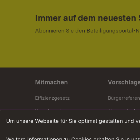
Immer auf dem neuesten
Abonnieren Sie den Beteiligungsportal-N
Mitmachen
Vorschlag
Effizienzgesetz
Bürgerrefere
Dienst- und
Abgeordnete
Versorgungsbezüge
Um unsere Webseite für Sie optimal gestalten und v
Bürgerbeauft
Kommunale Verfahren
Petition
Weitere Informationen zu Cookies erhalten Sie in un