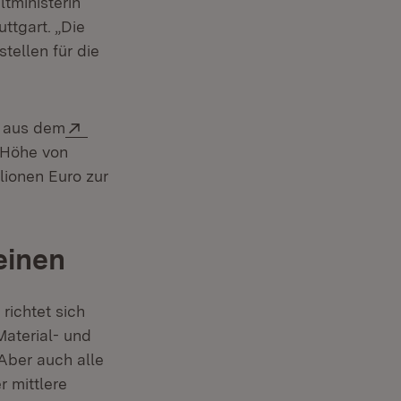
tministerin
ttgart. „Die
tellen für die
Extern:
+ aus dem
r)
 Höhe von
lionen Euro zur
einen
richtet sich
aterial- und
Aber auch alle
 mittlere