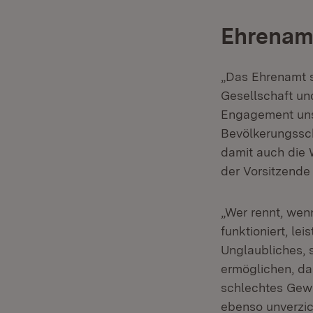
Ehrenam
„Das Ehrenamt s
Gesellschaft un
Engagement unser
Bevölkerungssc
damit auch die 
der Vorsitzende
„Wer rennt, wen
funktioniert, le
Unglaubliches, 
ermöglichen, d
schlechtes Gewi
ebenso unverzich