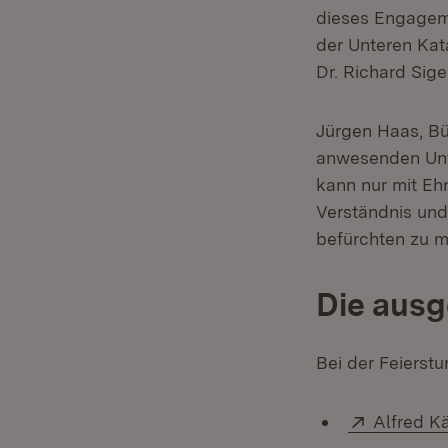
dieses Engageme
der Unteren Kat
Dr. Richard Sige
Jürgen Haas, Bü
anwesenden Unte
kann nur mit Eh
Verständnis und
befürchten zu 
Die aus
Bei der Feierst
Extern:
Alfred K