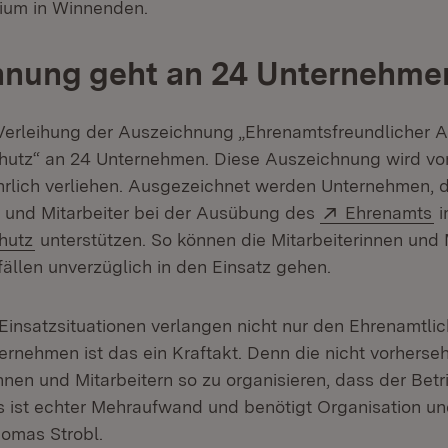
ium in Winnenden.
hnung geht an 24 Unternehme
Verleihung der Auszeichnung „Ehrenamtsfreundlicher A
hutz“ an 24 Unternehmen. Diese Auszeichnung wird v
rlich verliehen. Ausgezeichnet werden Unternehmen, di
Extern:
(
n und Mitarbeiter bei der Ausübung des
Ehrenamts
i
(Öffnet in neuem Fenster)
hutz
unterstützen. So können die Mitarbeiterinnen und 
fällen unverzüglich in den Einsatz gehen.
Einsatzsituationen verlangen nicht nur den Ehrenamtlic
ternehmen ist das ein Kraftakt. Denn die nicht vorherse
nnen und Mitarbeitern so zu organisieren, dass der Bet
as ist echter Mehraufwand und benötigt Organisation un
homas Strobl.