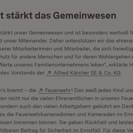
t stärkt das Gemeinwesen
tärkt unser Gemeinwesen und ist besonders wertvoll f
d unser Miteinander. Daher unterstützen wir das ehren
er Mitarbeiterinnen und Mitarbeiter, die sich freiwilli
hutz für andere Menschen und für deren Wohlergehen 
Werte unseres Familienunternehmens leben“, erklärte H
Extern:
(Öff
 des Vorstands der
Alfred Kärcher SE & Co. KG
.
Extern:
(Öffnet in neuem Fenster
n’s brennt – die
Feuerwehr
! Das weiß jedes Kind un
isten nicht nur die vielen Ehrenamtlichen in unseren Fe
sondern auch den vielen Arbeitgebern gebührt ein Dank
ass die Feuerwehrkameradinnen und Kameraden im Erns
ssen losrennen können. Sie geben Rückhalt und leiste
tbaren Beitrag für Sicherheit im Ernstfall. Für diese Ver