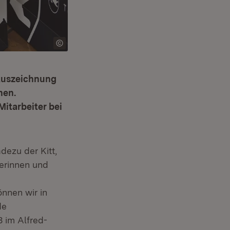
Auszeichnung
hen.
itarbeiter bei
dezu der Kitt,
berinnen und
önnen wir in
de
 im Alfred-