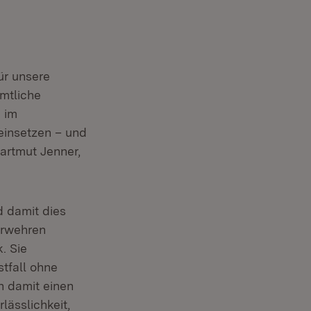
ür unsere
amtliche
g im
einsetzen – und
artmut Jenner,
net in neuem Fenster)
)
d damit dies
uerwehren
. Sie
tfall ohne
n damit einen
lässlichkeit,