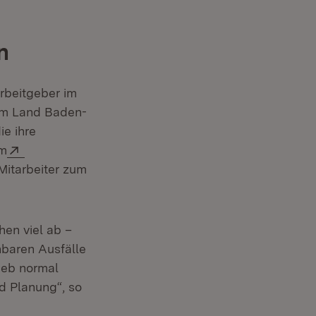
n
rbeitgeber im
om Land Baden-
e ihre
Öffnet in neuem Fenster)
Extern:
m
Mitarbeiter zum
hen viel ab –
hbaren Ausfälle
rieb normal
d Planung“, so