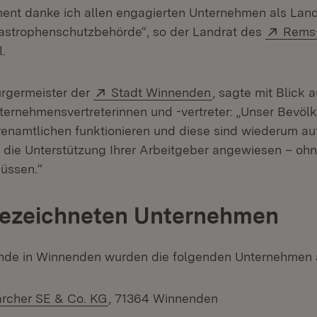
nt danke ich allen engagierten Unternehmen als Landr
Exter
astrophenschutzbehörde“, so der Landrat des
Rems-
l.
Extern:
(Öffnet in neuem 
rgermeister der
Stadt Winnenden
, sagte mit Blick a
rnehmensvertreterinnen und -vertreter: „Unser Bevöl
renamtlichen funktionieren und diese sind wiederum au
 die Unterstützung Ihrer Arbeitgeber angewiesen – ohn
müssen.“
gezeichneten Unternehmen
unde in Winnenden wurden die folgenden Unternehmen 
(Öffnet in neuem Fenster)
ärcher SE & Co. KG
, 71364 Winnenden