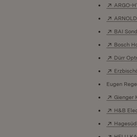
Extern:
ARGO-H
Extern:
ARNOLD
Extern:
BAI Son
Extern:
Bosch H
Extern:
Dürr Opt
Extern:
Erzbisch
Eugen Rege
Extern:
Gienger 
Extern:
H&B Elec
Extern:
Hagesüd
Extern:
HELU K