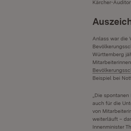
Kärcher-Auditor
Auszeic
Anlass war die 
Bevölkerungssc
Württemberg jäh
Mitarbeiterinne
Bevölkerungssc
Beispiel bei Not
„Die spontanen 
auch für die Un
von Mitarbeiteri
weiterläuft – d
Innenminister T