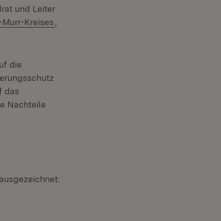
at und Leiter
n:
(Öffnet in neuem Fenster)
Murr-Kreises
,
Fenster)
uf die
kerungsschutz
f das
e Nachteile
ausgezeichnet: