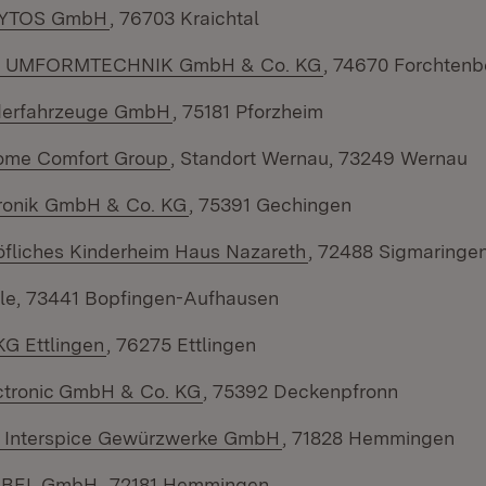
(Öffnet in neuem Fenster)
YTOS GmbH
, 76703 Kraichtal
(Öffnet in neuem F
 UMFORMTECHNIK GmbH & Co. KG
, 74670 Forchtenb
(Öffnet in neuem Fenster)
derfahrzeuge GmbH
, 75181 Pforzheim
(Öffnet in neuem Fenster)
ome Comfort Group
, Standort Wernau, 73249 Wernau
(Öffnet in neuem Fenster)
ronik GmbH & Co. KG
, 75391 Gechingen
(Öffnet in neuem Fe
öfliches Kinderheim Haus Nazareth
, 72488 Sigmaringe
le, 73441 Bopfingen-Aufhausen
(Öffnet in neuem Fenster)
KG Ettlingen
, 76275 Ettlingen
(Öffnet in neuem Fenster)
tronic GmbH & Co. KG
, 75392 Deckenpfronn
(Öffnet in neuem Fenst
 Interspice Gewürzwerke GmbH
, 71828 Hemmingen
(Öffnet in neuem Fenster)
ABEL GmbH
, 72181 Hemmingen