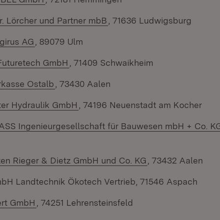
(Öffnet in neuem Fenster)
Dr. Lörcher und Partner mbB
, 71636 Ludwigsburg
(Öffnet in neuem Fenster)
girus AG
, 89079 Ulm
(Öffnet in neuem Fenster)
Futuretech GmbH
, 71409 Schwaikheim
(Öffnet in neuem Fenster)
rkasse Ostalb
, 73430 Aalen
(Öffnet in neuem Fenster)
er Hydraulik GmbH
, 74196 Neuenstadt am Kocher
S Ingenieurgesellschaft für Bauwesen mbH + Co. K
(Öffnet in neuem 
en Rieger & Dietz GmbH und Co. KG
, 73432 Aalen
bH Landtechnik Ökotech Vertrieb, 71546 Aspach
(Öffnet in neuem Fenster)
ert GmbH
, 74251 Lehrensteinsfeld