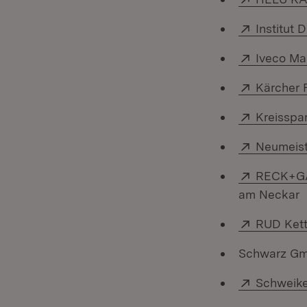
Extern:
Institut 
Extern:
Iveco Ma
Extern:
Kärcher 
Extern:
Kreisspa
Extern:
Neumeist
Extern:
RECK+GAS
am Neckar
Extern:
RUD Kett
Schwarz Gm
Extern:
Schweik