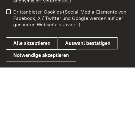
anonymisiert verarbeitet.)
Benutzungshinweise
Netiquette
Drittanbieter-Cookies (Social-Media-Elemente von
Barrierefreiheit
Datenschutz
Facebook, X / Twitter und Google werden auf der
gesamten Webseite aktiviert.)
Cookies
Alle akzeptieren
Auswahl bestätigen
Notwendige akzeptieren
Link zum Landesportal