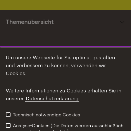
Themenübersicht
Social Media
Um unsere Webseite für Sie optimal gestalten
und verbessern zu können, verwenden wir
Facebook
Cookies.
Flickr
Weitere Informationen zu Cookies erhalten Sie in
X / Twitter
unserer
Datenschutzerklärung
.
Youtube
Technisch notwendige Cookies
Zum 
Analyse-Cookies (Die Daten werden ausschließlich
Impressum
Kontakt