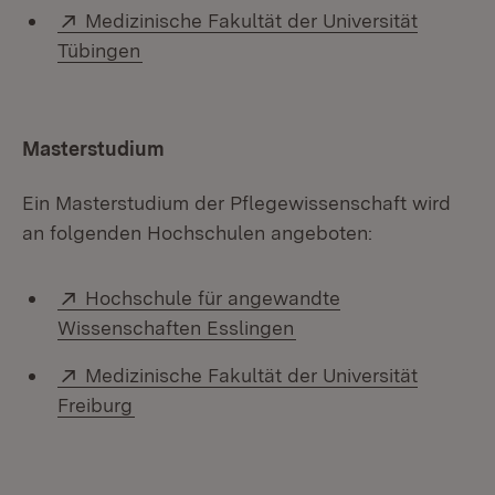
Extern:
Medizinische Fakultät der Universität
(Öffnet in neuem Fenster)
Tübingen
Masterstudium
Ein Masterstudium der Pflegewissenschaft wird
an folgenden Hochschulen angeboten:
Extern:
Hochschule für angewandte
(Öffnet in neuem Fens
Wissenschaften Esslingen
Extern:
Medizinische Fakultät der Universität
(Öffnet in neuem Fenster)
Freiburg