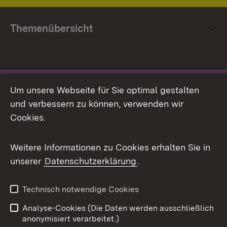
Themenübersicht
Social Media
Um unsere Webseite für Sie optimal gestalten
und verbessern zu können, verwenden wir
Facebook
Cookies.
Flickr
Weitere Informationen zu Cookies erhalten Sie in
X / Twitter
unserer
Datenschutzerklärung
.
Youtube
Technisch notwendige Cookies
Zum 
Analyse-Cookies (Die Daten werden ausschließlich
Impressum
Kontakt
anonymisiert verarbeitet.)