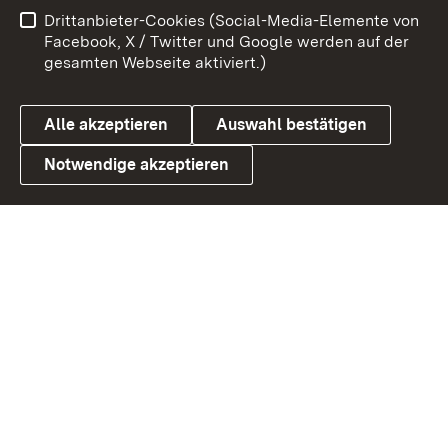
Benutzungshinweise
Netiquette
Drittanbieter-Cookies (Social-Media-Elemente von
Barrierefreiheit
Datenschutz
Facebook, X / Twitter und Google werden auf der
gesamten Webseite aktiviert.)
Cookies
Alle akzeptieren
Auswahl bestätigen
Notwendige akzeptieren
Link zum Landesportal