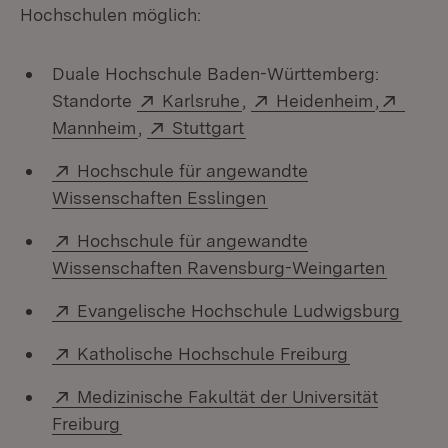
Hochschulen möglich:
Duale Hochschule Baden-Württemberg:
Extern:
(Öffnet in neuem Fenster
Extern:
(Öffnet 
Exter
Standorte
Karlsruhe
,
Heidenheim
,
(Öffnet in neuem Fenster)
Extern:
(Öffnet in neuem Fenster
Mannheim
,
Stuttgart
Extern:
Hochschule für angewandte
(Öffnet in neuem Fens
Wissenschaften Esslingen
Extern:
Hochschule für angewandte
(Öffnet
Wissenschaften Ravensburg-Weingarten
Extern:
(Öffn
Evangelische Hochschule Ludwigsburg
Extern:
(Öffnet in 
Katholische Hochschule Freiburg
Extern:
Medizinische Fakultät der Universität
(Öffnet in neuem Fenster)
Freiburg