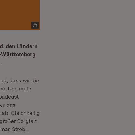
nd, den Ländern
n-Württemberg
.
nd, dass wir die
n. Das erste
(Öffnet in neuem Fenster)
roadcast
ber das
 ab. Gleichzeitig
roßer Sorgfalt
omas Strobl.