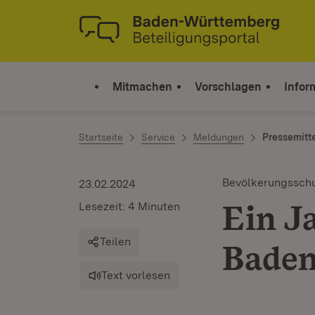
Zum Inhalt springen
Link zur Startseite
Mitmachen
Vorschlagen
Infor
Startseite
Service
Meldungen
Pressemitt
Bevölkerungssch
23.02.2024
Ein J
Lesezeit: 4 Minuten
Teilen
Bade
Text vorlesen