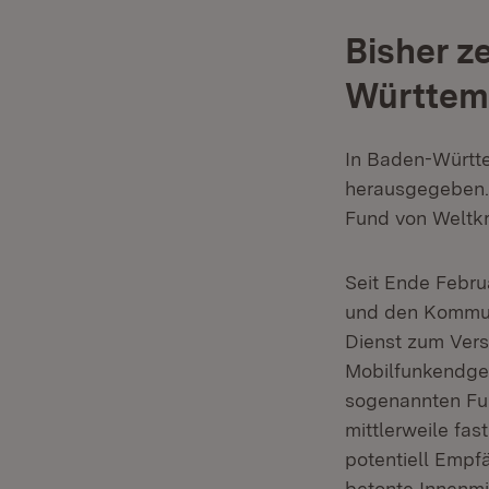
Bisher 
Württem
In Baden-Württ
herausgegeben.
Fund von Weltk
Seit Ende Febru
und den Kommune
Dienst zum Vers
Mobilfunkendger
sogenannten Funk
mittlerweile fas
potentiell Empf
betonte Innenmin