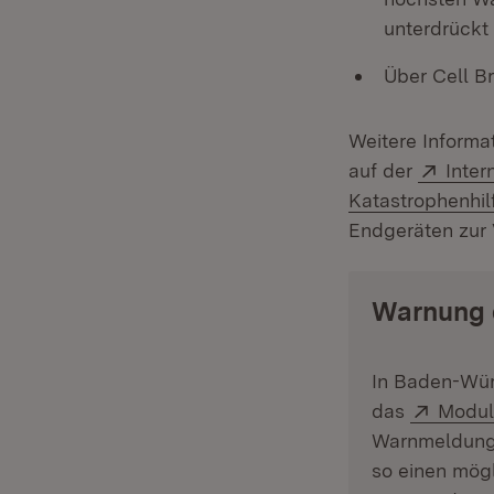
unterdrückt
Über Cell B
Weitere Informa
Exter
auf der
Inter
Katastrophenhil
Endgeräten zur 
Warnung 
In Baden-Wür
Extern
das
Modul
Warnmeldunge
so einen mögl