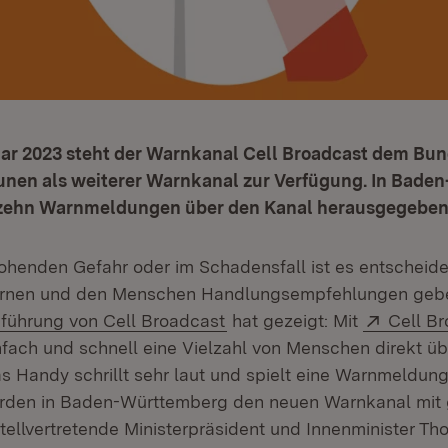
uar 2023 steht der Warnkanal Cell Broadcast dem Bu
en als weiterer Warnkanal zur Verfügung. In Bade
 zehn Warnmeldungen über den Kanal herausgegeben
rohenden Gefahr oder im Schadensfall ist es entscheide
rnen und den Menschen Handlungsempfehlungen gebe
Extern:
nführung von Cell Broadcast
hat gezeigt: Mit
Cell B
infach und schnell eine Vielzahl von Menschen direkt ü
s Handy schrillt sehr laut und spielt eine Warnmeldung
rden in Baden-Württemberg den neuen Warnkanal mit g
stellvertretende Ministerpräsident und Innenminister Th