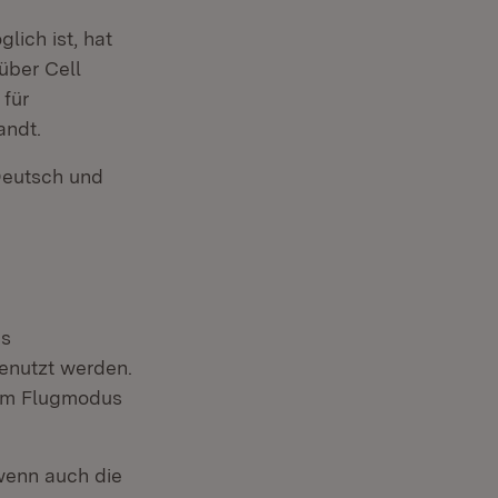
e
ich ist, hat
über Cell
für
andt.
Deutsch und
es
genutzt werden.
 im Flugmodus
 wenn auch die