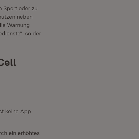
m Sport oder zu
 nutzen neben
)
 in neuem Fenster)
die Warnung
dienste“, so der
Cell
st keine App
ch ein erhöhtes