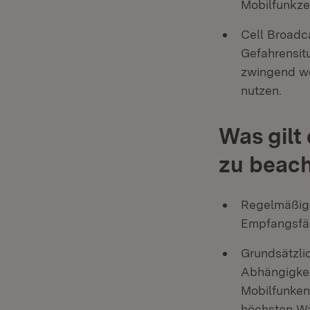
Mobilfunkzel
Cell Broadc
Gefahrensit
zwingend we
n
Was gilt
zu beac
Regelmäßige
Empfangsfäh
Grundsätzli
Abhängigkei
Mobilfunken
höchsten Wa