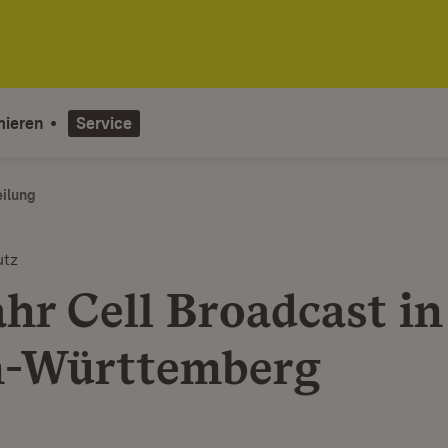
mieren
Service
eilung
utz
ahr Cell Broadcast in
n-Württemberg