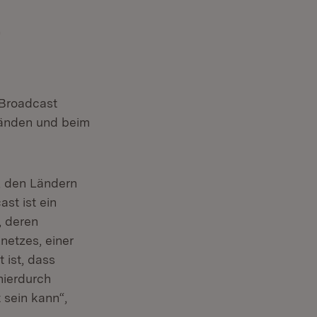
-
Broadcast
ränden und beim
, den Ländern
st ist ein
, deren
netzes, einer
 ist, dass
hierdurch
 sein kann“,