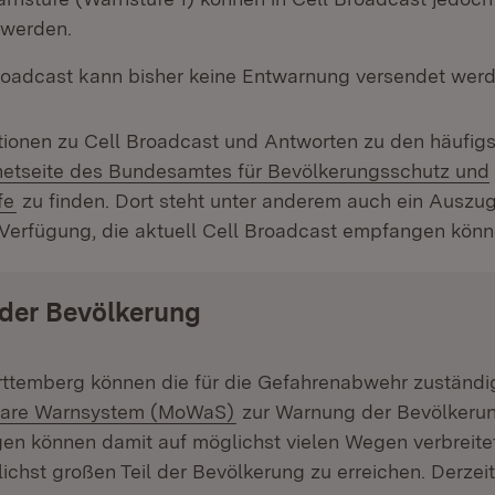
 werden.
roadcast kann bisher keine Entwarnung versendet werd
tionen zu Cell Broadcast und Antworten zu den häufig
n:
netseite des Bundesamtes für Bevölkerungsschutz und
(Öffnet in neuem Fenster)
fe
zu finden. Dort steht unter anderem auch ein Auszug 
Verfügung, die aktuell Cell Broadcast empfangen könn
der Bevölkerung
ttemberg können die für die Gefahrenabwehr zuständ
:
(Öffnet in neuem Fenster)
are Warnsystem (MoWaS)
zur Warnung der Bevölkerun
n können damit auf möglichst vielen Wegen verbreite
ichst großen Teil der Bevölkerung zu erreichen. Derzeit