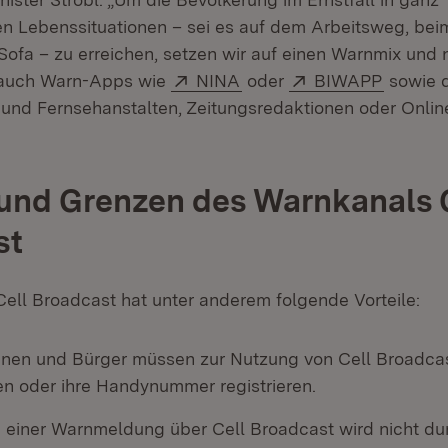
en Lebenssituationen – sei es auf dem Arbeitsweg, bei
ofa – zu erreichen, setzen wir auf einen Warnmix und
Extern:
(Öffnet in neuem Fenster
Extern:
(Öffnet
 auch Warn-Apps wie
NINA
oder
BIWAPP
sowie 
und Fernsehanstalten, Zeitungsredaktionen oder Online
 und Grenzen des Warnkanals 
st
ell Broadcast hat unter anderem folgende Vorteile:
nnen und Bürger müssen zur Nutzung von Cell Broadca
en oder ihre Handynummer registrieren.
 einer Warnmeldung über Cell Broadcast wird nicht dur