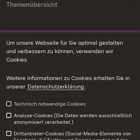
Themenübersicht
Social Media
Um unsere Webseite für Sie optimal gestalten
und verbessern zu können, verwenden wir
Facebook
Cookies.
Flickr
Weitere Informationen zu Cookies erhalten Sie in
X / Twitter
unserer
Datenschutzerklärung
.
Youtube
Technisch notwendige Cookies
Zum 
Analyse-Cookies (Die Daten werden ausschließlich
Impressum
Kontakt
anonymisiert verarbeitet.)
Benutzungshinweise
Netiquette
Drittanbieter-Cookies (Social-Media-Elemente von
Barrierefreiheit
Datenschutz