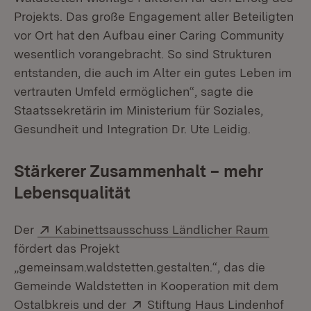
Projekts. Das große Engagement aller Beteiligten
vor Ort hat den Aufbau einer Caring Community
wesentlich vorangebracht. So sind Strukturen
entstanden, die auch im Alter ein gutes Leben im
vertrauten Umfeld ermöglichen“, sagte die
Staatssekretärin im Ministerium für Soziales,
Gesundheit und Integration Dr. Ute Leidig.
Stärkerer Zusammenhalt – mehr
Lebensqualität
Extern:
(Öffnet
Der
Kabinettsausschuss Ländlicher Raum
fördert das Projekt
„gemeinsam.waldstetten.gestalten.“, das die
Gemeinde Waldstetten in Kooperation mit dem
Extern:
(Öff
Ostalbkreis und der
Stiftung Haus Lindenhof