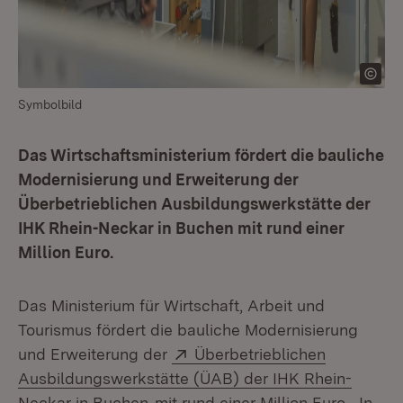
Symbolbild
Das Wirtschaftsministerium fördert die bauliche
Modernisierung und Erweiterung der
Überbetrieblichen Ausbildungswerkstätte der
IHK Rhein-Neckar in Buchen mit rund einer
Million Euro.
Das Ministerium für Wirtschaft, Arbeit und
Tourismus fördert die bauliche Modernisierung
Extern:
und Erweiterung der
Überbetrieblichen
Ausbildungswerkstätte (ÜAB) der IHK Rhein-
(Öffnet in neuem Fenster)
Neckar in Buchen
mit rund einer Million Euro. „In