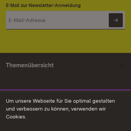
E-Mail zur Newsletter-Anmeldung
News
Themenübersicht
Social Media
Um unsere Webseite für Sie optimal gestalten
und verbessern zu können, verwenden wir
Facebook
Cookies.
Flickr