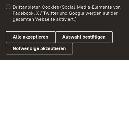
Benutzungshinweise
Netiquette
Drittanbieter-Cookies (Social-Media-Elemente von
Barrierefreiheit
Datenschutz
Facebook, X / Twitter und Google werden auf der
gesamten Webseite aktiviert.)
Cookies
Alle akzeptieren
Auswahl bestätigen
Notwendige akzeptieren
Link zum Landesportal