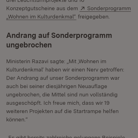
Extern:
Konzeptgutscheine aus dem
Sonderprogramm
(Öffnet in neuem Fenster
„Wohnen im Kulturdenkmal“
freigegeben.
Andrang auf Sonderprogramm
ungebrochen
Ministerin Razavi sagte: „Mit ‚Wohnen im
Kulturdenkmal‘ haben wir einen Nerv getroffen:
Der Andrang auf unser Sonderprogramm war
auch bei seiner diesjährigen Neuauflage
ungebrochen, die Mittel sind nun vollständig
ausgeschöpft. Ich freue mich, dass wir 19
weiteren Projekten auf die Startrampe helfen
können.“
„Es gibt bereits zahlreiche gelungene Beispiele