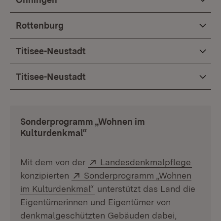
Rottenburg
Titisee-Neustadt
Titisee-Neustadt
Sonderprogramm „Wohnen im
Kulturdenkmal“
Extern:
(Öffnet
Mit dem von der
Landesdenkmalpflege
Extern:
konzipierten
Sonderprogramm „Wohnen
(Öffnet in neuem Fenster)
im Kulturdenkmal“
unterstützt das Land die
Eigentümerinnen und Eigentümer von
denkmalgeschützten Gebäuden dabei,