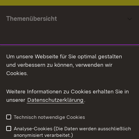
Themenübersicht
Social Media
Um unsere Webseite für Sie optimal gestalten
und verbessern zu können, verwenden wir
Facebook
Cookies.
Flickr
Weitere Informationen zu Cookies erhalten Sie in
X / Twitter
unserer
Datenschutzerklärung
.
Youtube
Technisch notwendige Cookies
Zum 
Analyse-Cookies (Die Daten werden ausschließlich
Impressum
Kontakt
anonymisiert verarbeitet.)