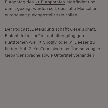
Extern:
(Öffnet in neuem Fens
Europatag des
Europarates
stattfindet und
damit gezeigt werden soll, dass alle Menschen
europaweit gleichgestellt sein sollen.
Der Podcast „Beteiligung schafft Gesellschaft.
Einfach Inklusion“ ist auf allen gängigen
Extern:
(Öffnet in neuem Fenster)
Extern:
(Öffnet i
Plattformen wie
Spotify
oder
Deezer
zu
Extern:
finden. Auf
YouTube sind eine Übersetzung in
(Öffne
Gebärdensprache sowie Untertitel vorhanden
.