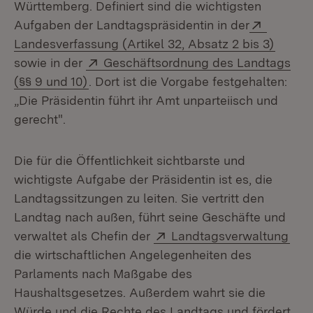
Württemberg. Definiert sind die wichtigsten
Extern:
Aufgaben der Landtagspräsidentin in der
(Öffne
Landesverfassung (Artikel 32, Absatz 2 bis 3)
Extern:
sowie in der
Geschäftsordnung des Landtags
(Öffnet in neuem Fenster)
(§§ 9 und 10)
. Dort ist die Vorgabe festgehalten:
„Die Präsidentin führt ihr Amt unparteiisch und
gerecht".
Die für die Öffentlichkeit sichtbarste und
wichtigste Aufgabe der Präsidentin ist es, die
Landtagssitzungen zu leiten. Sie vertritt den
Landtag nach außen, führt seine Geschäfte und
Extern:
(Öff
verwaltet als Chefin der
Landtagsverwaltung
die wirtschaftlichen Angelegenheiten des
Parlaments nach Maßgabe des
Haushaltsgesetzes. Außerdem wahrt sie die
Würde und die Rechte des Landtags und fördert