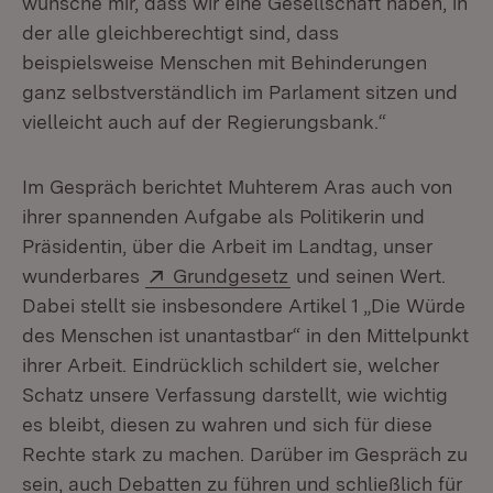
wünsche mir, dass wir eine Gesellschaft haben, in
der alle gleichberechtigt sind, dass
beispielsweise Menschen mit Behinderungen
ganz selbstverständlich im Parlament sitzen und
vielleicht auch auf der Regierungsbank.“
Im Gespräch berichtet Muhterem Aras auch von
ihrer spannenden Aufgabe als Politikerin und
Präsidentin, über die Arbeit im Landtag, unser
Extern:
(Öffnet in neuem Fenst
wunderbares
Grundgesetz
und seinen Wert.
Dabei stellt sie insbesondere Artikel 1 „Die Würde
des Menschen ist unantastbar“ in den Mittelpunkt
ihrer Arbeit. Eindrücklich schildert sie, welcher
Schatz unsere Verfassung darstellt, wie wichtig
es bleibt, diesen zu wahren und sich für diese
Rechte stark zu machen. Darüber im Gespräch zu
sein, auch Debatten zu führen und schließlich für