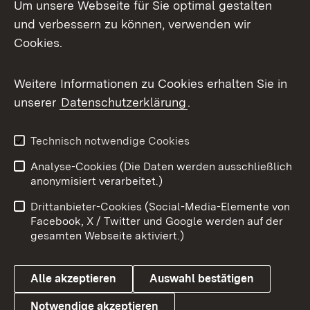
Um unsere Webseite für Sie optimal gestalten
und verbessern zu können, verwenden wir
Facebook
Cookies.
Flickr
Weitere Informationen zu Cookies erhalten Sie in
X / Twitter
unserer
Datenschutzerklärung
.
Youtube
Technisch notwendige Cookies
Zum 
Analyse-Cookies (Die Daten werden ausschließlich
Impressum
Kontakt
anonymisiert verarbeitet.)
Benutzungshinweise
Netiquette
Drittanbieter-Cookies (Social-Media-Elemente von
Barrierefreiheit
Datenschutz
Facebook, X / Twitter und Google werden auf der
gesamten Webseite aktiviert.)
Cookies
Alle akzeptieren
Auswahl bestätigen
Notwendige akzeptieren