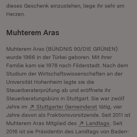
dieses Geschenk einzustehen, liege ihr sehr am
Herzen.
Muhterem Aras
Muhterem Aras (BÜNDNIS 90/DIE GRÜNEN)
wurde 1966 in der Türkei geboren. Mit ihrer
Familie kam sie 1978 nach Filderstadt. Nach dem
Studium der Wirtschaftswissenschaften an der
Universität Hohenheim legte sie die
Steuerberaterprüfung ab und eröffnete ihr
Steuerberatungsbüro in Stuttgart. Sie war zwölf
Extern:
(Öffnet in neue
Jahre im
Stuttgarter Gemeinderat
tätig, vier
Jahre davon als Fraktionsvorsitzende. Seit 2011 ist
Extern:
(Öffnet in
Muhterem Aras Mitglied des
Landtags
. Seit
2016 ist sie Präsidentin des Landtags von Baden-