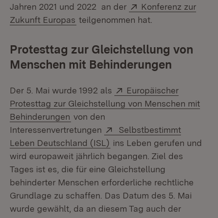
Extern:
Jahren 2021 und 2022 an der
Konferenz zur
(Öffnet in neuem Fenster)
Zukunft Europas
teilgenommen hat.
Protesttag zur Gleichstellung von
Menschen mit Behinderungen
Extern:
Der 5. Mai wurde 1992 als
Europäischer
Protesttag zur Gleichstellung von Menschen mit
(Öffnet in neuem Fenster)
Behinderungen
von den
Extern:
Interessenvertretungen
Selbstbestimmt
(Öffnet in neuem Fenster)
Leben Deutschland (ISL)
ins Leben gerufen und
wird europaweit jährlich begangen. Ziel des
Tages ist es, die für eine Gleichstellung
behinderter Menschen erforderliche rechtliche
Grundlage zu schaffen. Das Datum des 5. Mai
wurde gewählt, da an diesem Tag auch der