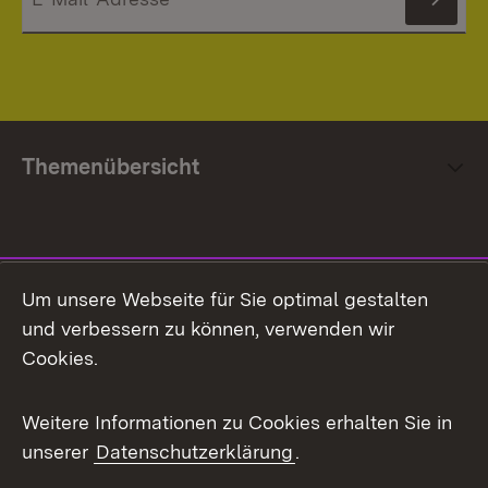
News
Themenübersicht
Social Media
Um unsere Webseite für Sie optimal gestalten
und verbessern zu können, verwenden wir
Facebook
Cookies.
Flickr
Weitere Informationen zu Cookies erhalten Sie in
X / Twitter
unserer
Datenschutzerklärung
.
Youtube