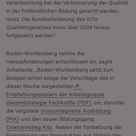
Verantwortung bei der Verbesserung der Qualität
in der frühkindlichen Bildung gerecht werden
muss. Die Bundesförderung des KiTa-
Qualitätsgesetzes muss über 2024 hinaus
fortgesetzt werden.“
Baden-Württemberg nehme die
Herausforderungen entschlossen an, sagte
Schebesta: „Baden-Württemberg setzt zum
Beispiel schon einige der Vorschläge des in
Extern:
dieser Woche vorgestellten
Empfehlungspapiers der Arbeitsgruppe
(Öffnet in neuem 
Gesamtstrategie Fachkräfte (PDF)
um, darunter
die vergütete
praxisintegrierte Ausbildung
(PiA)
und den neuen Bildungsgang
Direkteinstieg Kita
. Neben der Fortsetzung der
Finanzierung von Sprach-Kitas aus Mitteln des