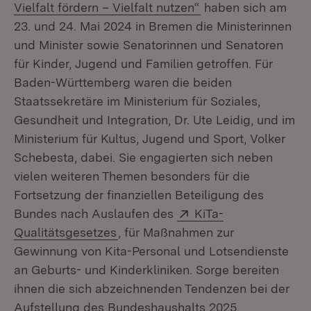
(Öffnet in neuem Fe
Vielfalt fördern – Vielfalt nutzen“
haben sich am
23. und 24. Mai 2024 in Bremen die Ministerinnen
und Minister sowie Senatorinnen und Senatoren
für Kinder, Jugend und Familien getroffen. Für
Baden-Württemberg waren die beiden
Staatssekretäre im Ministerium für Soziales,
Gesundheit und Integration, Dr. Ute Leidig, und im
Ministerium für Kultus, Jugend und Sport, Volker
Schebesta, dabei. Sie engagierten sich neben
vielen weiteren Themen besonders für die
Fortsetzung der finanziellen Beteiligung des
Extern:
Bundes nach Auslaufen des
KiTa-
(Öffnet in neuem Fenster)
Qualitätsgesetzes
, für Maßnahmen zur
Gewinnung von Kita-Personal und Lotsendienste
an Geburts- und Kinderkliniken. Sorge bereiten
ihnen die sich abzeichnenden Tendenzen bei der
Aufstellung des Bundeshaushalts 2025.