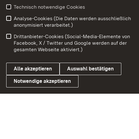
Technisch notwendige Cookies
Zum 
Analyse-Cookies (Die Daten werden ausschließlich
Impressum
Kontakt
anonymisiert verarbeitet.)
Benutzungshinweise
Netiquette
Drittanbieter-Cookies (Social-Media-Elemente von
Barrierefreiheit
Datenschutz
Facebook, X / Twitter und Google werden auf der
gesamten Webseite aktiviert.)
Cookies
Alle akzeptieren
Auswahl bestätigen
Notwendige akzeptieren
Link zum Landesportal