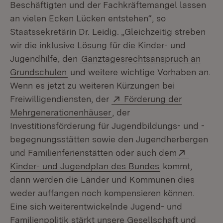
Beschäftigten und der Fachkräftemangel lassen
an vielen Ecken Lücken entstehen“, so
Staatssekretärin Dr. Leidig. „Gleichzeitig streben
wir die inklusive Lösung für die Kinder- und
Jugendhilfe, den
Ganztagesrechtsanspruch an
Grundschulen
und weitere wichtige Vorhaben an.
Wenn es jetzt zu weiteren Kürzungen bei
Extern:
Freiwilligendiensten, der
Förderung der
(Öffnet in neuem Fenster)
Mehrgenerationenhäuser
, der
Investitionsförderung für Jugendbildungs- und -
begegnungsstätten sowie den Jugendherbergen
Extern:
und Familienferienstätten oder auch dem
(Öffnet in neue
Kinder- und Jugendplan des Bundes
kommt,
dann werden die Länder und Kommunen dies
weder auffangen noch kompensieren können.
Eine sich weiterentwickelnde Jugend- und
Familienpolitik stärkt unsere Gesellschaft und