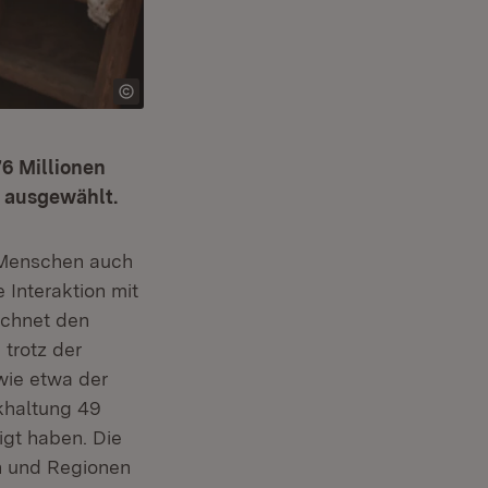
76 Millionen
s ausgewählt.
e Menschen auch
 Interaktion mit
ichnet den
 trotz der
wie etwa der
khaltung 49
igt haben. Die
n und Regionen