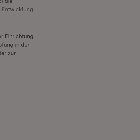
21 die
r Entwicklung
Fenster)
 Einrichtung
pfung in den
er zur