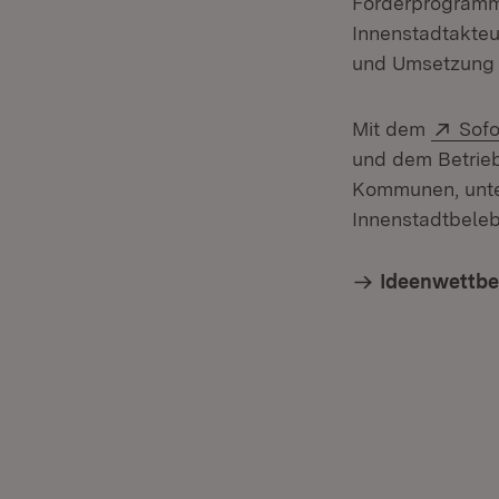
Förderprogram
Innenstadtakteu
und Umsetzung l
Exte
Mit dem
Sofo
und dem Betrie
Kommunen, unter
Innenstadtbeleb
Ideenwettbe