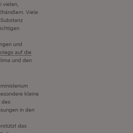
 vielen,
lhändlern. Viele
r Substanz
wichtigen
ungen und
kriegs auf die
klima und den
nster)
ministerium
besondere kleine
g des
ösungen in den
rstützt das
nster)