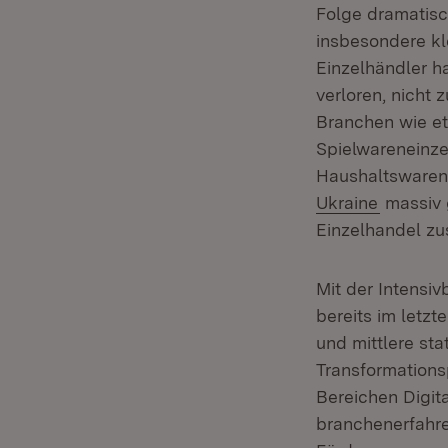
Folge dramatisc
insbesondere kle
Einzelhändler h
verloren, nicht 
Branchen wie e
Spielwareneinz
Haushaltswaren.
Ukraine
massiv 
Einzelhandel zus
Mit der Intensi
bereits im letz
und mittlere st
Transformations
Bereichen Digit
branchenerfahre