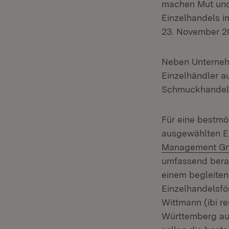
machen Mut und 
Einzelhandels i
23. November 20
Neben Unterneh
Einzelhändler a
Schmuckhandel s
Für eine bestmö
ausgewählten E
Management G
umfassend berat
einem begleiten
Einzelhandelsfö
Wittmann (ibi r
Württemberg auc