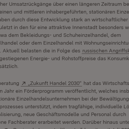
her Umsatzrückgänge über einen längeren Zeitraum bei
inen und mittleren inhabergeführten, stationären Einze
aben durch diese Entwicklung stark an wirtschaftliche
zuletzt in den für eine attraktive Innenstadt besonders 
twa dem Bekleidungs- und Schuheinzelhandel, dem
elhandel oder dem Einzelhandel mit Wohnungseinricht
 Aktuell belasten die in Folge des
russischen Angriffs
gestiegenen Energie- und Rohstoffpreise das Konsum
ätzlich.
Extern:
(Öffnet in neuem Fe
vberatung
„Zukunft Handel 2030“
hat das Wirtschafts
ten Jahr ein Förderprogramm veröffentlicht, welches ins
ationäre Einzelhandelsunternehmen bei der Bewältigun
prozesses unterstützt, indem tragfähige, individuelle L
alisierung, neue Geschäftsmodelle und Personal durch
ne Fachberater erarbeitet werden. Darüber hinaus unte
Extern:
(Öffnet in neuem Fe