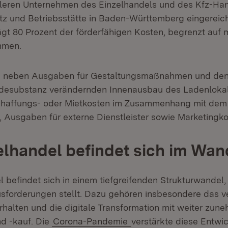
tleren Unternehmen des Einzelhandels und des Kfz-Han
z und Betriebsstätte in Baden-Württemberg eingereic
ägt 80 Prozent der förderfähigen Kosten, begrenzt auf
hmen.
nd neben Ausgaben für Gestaltungsmaßnahmen und den
udesubstanz verändernden Innenausbau des Ladenloka
haffungs- oder Mietkosten im Zusammenhang mit dem
, Ausgaben für externe Dienstleister sowie Marketingko
elhandel befindet sich im Wan
 befindet sich in einem tiefgreifenden Strukturwandel, 
ausforderungen stellt. Dazu gehören insbesondere das v
alten und die digitale Transformation mit weiter zu
d -kauf. Die
Corona-Pandemie
verstärkte diese Entwi