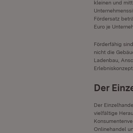
kleinen und mit
Unternehmenssit
Fördersatz betr
Euro je Unterne
Förderfähig si
nicht die Gebä
Ladenbau, Ansc
Erlebniskonzept
Der Einz
Der Einzelhandel
vielfältige Her
Konsumentenverh
Onlinehandel un