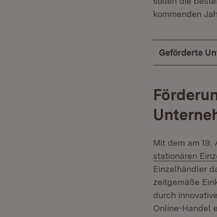
sollen die beste
kommenden Jahre
Geförderte U
Förderun
Unterne
Mit dem am 19. 
stationären Ein
Einzelhändler d
zeitgemäße Eink
durch innovati
Online-Handel e