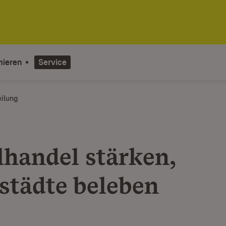
mieren
Service
eilung
lhandel stärken,
städte beleben