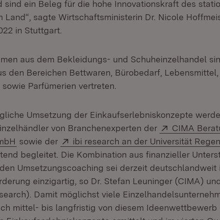
sind ein Beleg für die hohe Innovationskraft des stati
m Land“, sagte Wirtschaftsministerin Dr. Nicole Hoffmei
22 in Stuttgart.
men aus dem Bekleidungs- und Schuheinzelhandel si
us den Bereichen Bettwaren, Bürobedarf, Lebensmittel,
owie Parfümerien vertreten.
gliche Umsetzung der Einkaufserlebniskonzepte werde
Extern:
inzelhändler von Branchenexperten der
CIMA Berat
(Öffnet in neuem Fenster)
Extern:
mbH
sowie der
ibi research an der Universität Re
end begleitet. Die Kombination aus finanzieller Unter
den Umsetzungscoaching sei derzeit deutschlandweit 
rderung einzigartig, so Dr. Stefan Leuninger (CIMA) un
esearch). Damit möglichst viele Einzelhandelsunterneh
h mittel- bis langfristig von diesem Ideenwettbewerb p