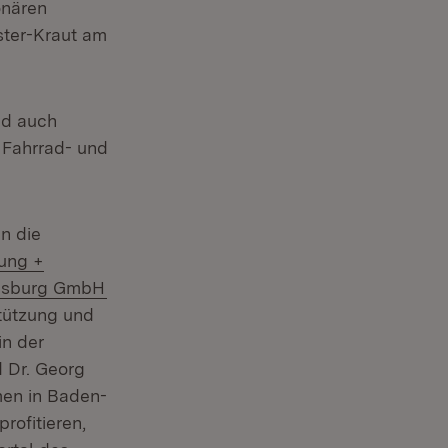
onären
ster-Kraut am
nd auch
 Fahrrad- und
n die
ung +
(Öffnet in neuem Fenster)
gensburg GmbH
stützung und
in der
d Dr. Georg
men in Baden-
rofitieren,