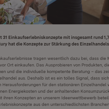
t 31 Einkaufserlebniskonzepte mit insgesamt rund 1,
jury hat die Konzepte zur Stärkung des Einzelhandel
kaufserlebnisse tragen wesentlich dazu bei, dass di
vor Ort einkaufen. Das Ausprobieren von Produkten, die
n und die individuelle kompetente Beratung – das ze
elhandel aus. Deshalb ist es ein tolles Signal, dass sich
en Herausforderungen für den stationären Einzelhandel 
enen Energiekosten und der anhaltenden Konsumzurüc
it ihren Konzepten an unserem Ideenwettbewerb beteil
Erlebniskonzepte aus den unterschiedlichsten Branche