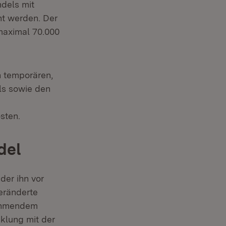
dels mit
ht werden. Der
 maximal 70.000
 temporären,
ls sowie den
sten.
del
der ihn vor
eränderte
nehmendem
cklung mit der