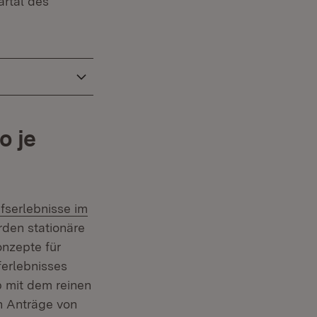
artal des
o je
fserlebnisse im
den stationäre
onzepte für
ferlebnisses
 mit dem reinen
n Anträge von