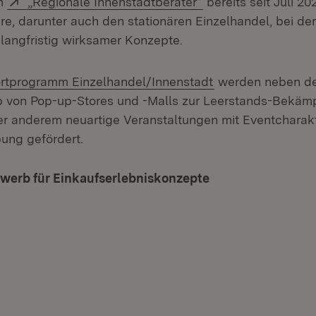
m
„Regionale Innenstadtberater“
bereits seit Juli 20
re, darunter auch den stationären Einzelhandel, bei de
angfristig wirksamer Konzepte.
rn:
(Öffnet in neuem 
rtprogramm Einzelhandel/Innenstadt
werden neben der
b von Pop-up-Stores und -Malls zur Leerstands-Bekäm
 anderem neuartige Veranstaltungen mit Eventcharakt
ung gefördert.
werb für Einkaufserlebniskonzepte