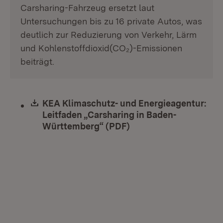
Carsharing-Fahrzeug ersetzt laut
Untersuchungen bis zu 16 private Autos, was
deutlich zur Reduzierung von Verkehr, Lärm
und Kohlenstoffdioxid(CO₂)-Emissionen
beiträgt.
Download:
KEA Klimaschutz- und Energieagentur:
Leitfaden „Carsharing in Baden-
Württemberg“ (PDF)
(Öffnet in neuem Fens