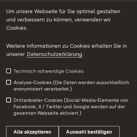
Social Media
Um unsere Webseite für Sie optimal gestalten
und verbessern zu können, verwenden wir
Facebook
Cookies.
Flickr
Weitere Informationen zu Cookies erhalten Sie in
X / Twitter
unserer
Datenschutzerklärung
.
Youtube
Technisch notwendige Cookies
Zum 
Analyse-Cookies (Die Daten werden ausschließlich
Impressum
Kontakt
anonymisiert verarbeitet.)
Benutzungshinweise
Netiquette
Drittanbieter-Cookies (Social-Media-Elemente von
Barrierefreiheit
Datenschutz
Facebook, X / Twitter und Google werden auf der
gesamten Webseite aktiviert.)
Cookies
Alle akzeptieren
Auswahl bestätigen