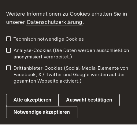
Flickr
Weitere Informationen zu Cookies erhalten Sie in
X / Twitter
unserer
Datenschutzerklärung
.
Youtube
Technisch notwendige Cookies
Zum 
Analyse-Cookies (Die Daten werden ausschließlich
Impressum
Kontakt
anonymisiert verarbeitet.)
Benutzungshinweise
Netiquette
Drittanbieter-Cookies (Social-Media-Elemente von
Barrierefreiheit
Datenschutz
Facebook, X / Twitter und Google werden auf der
gesamten Webseite aktiviert.)
Cookies
Alle akzeptieren
Auswahl bestätigen
Notwendige akzeptieren
Link zum Landesportal