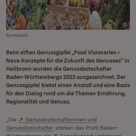
Symbolbild
Beim elften Genussgipfel „Food Visionaries –
Neue Konzepte für die Zukunft des Genusses“ in
Heilbronn wurden die Genussbotschafter
Baden-Württembergs 2023 ausgezeichnet. Der
Genussgipfel bietet einen Anstoß und eine Basis
für den Dialog rund um die Themen Ernährung,
Regionalität und Genuss.
Extern:
„Die
Genussbotschafterinnen und
(Öffnet in neuem Fenster)
Genussbotschafter
stärken das Profil Baden-
Extern:
(Öffnet in neuem
Württembergs als
Genießerland
verkörpern