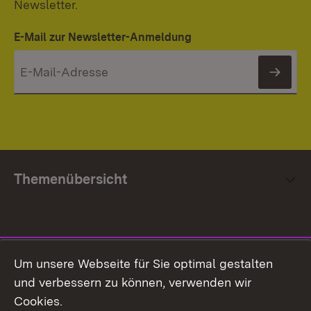
Newsletter.
E-Mail zur Newsletter-Anmeldung
News
Themenübersicht
Social Media
Um unsere Webseite für Sie optimal gestalten
und verbessern zu können, verwenden wir
Facebook
Cookies.