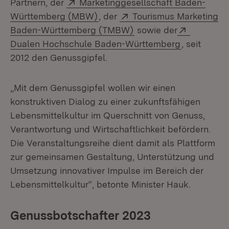
Extern:
Partnern, der
Marketinggesellschaft Baden-
(Öffnet in neuem Fenster)
Extern:
Württemberg (MBW)
, der
Tourismus Marketing
(Öffnet in neuem Fenst
Extern:
Baden-Württemberg (TMBW)
sowie der
(Öffnet in 
Dualen Hochschule Baden-Württemberg
, seit
2012 den Genussgipfel.
„Mit dem Genussgipfel wollen wir einen
konstruktiven Dialog zu einer zukunftsfähigen
Lebensmittelkultur im Querschnitt von Genuss,
Verantwortung und Wirtschaftlichkeit befördern.
Die Veranstaltungsreihe dient damit als Plattform
zur gemeinsamen Gestaltung, Unterstützung und
Umsetzung innovativer Impulse im Bereich der
Lebensmittelkultur“, betonte Minister Hauk.
Genussbotschafter 2023