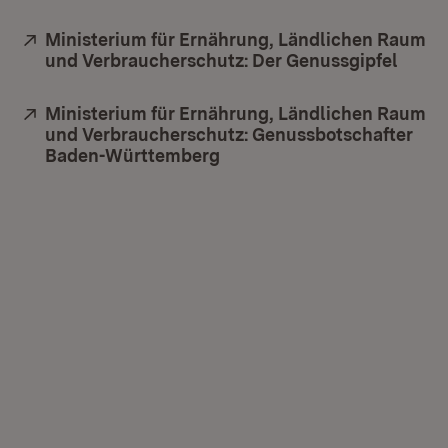
Extern:
Ministerium für Ernährung, Ländlichen Raum
und Verbraucherschutz: Der Genussgipfel
(Öffn
Extern:
Ministerium für Ernährung, Ländlichen Raum
und Verbraucherschutz: Genussbotschafter
Baden-Württemberg
(Öffnet in neuem Fenster)