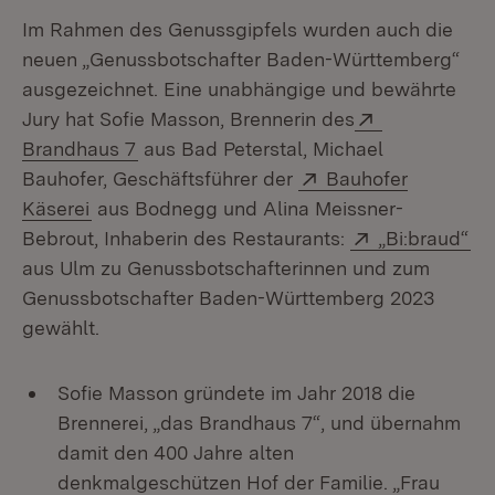
Im Rahmen des Genussgipfels wurden auch die
neuen „Genussbotschafter Baden-Württemberg“
ausgezeichnet. Eine unabhängige und bewährte
Extern:
Jury hat Sofie Masson, Brennerin des
(Öffnet in neuem Fenster)
Brandhaus 7
aus Bad Peterstal, Michael
Extern:
Bauhofer, Geschäftsführer der
Bauhofer
(Öffnet in neuem Fenster)
Käserei
aus Bodnegg und Alina Meissner-
Extern:
(Ö
Bebrout, Inhaberin des Restaurants:
„Bi:braud“
aus Ulm zu Genussbotschafterinnen und zum
Genussbotschafter Baden-Württemberg 2023
gewählt.
Sofie Masson gründete im Jahr 2018 die
Brennerei, „das Brandhaus 7“, und übernahm
damit den 400 Jahre alten
denkmalgeschützen Hof der Familie. „Frau