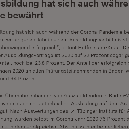
sbildung hat sich auch währe
e bewährt
ildung hat sich auch während der Corona-Pandemie be
im vergangenen Jahr in einem Ausbildungsverhältnis sta
überwiegend erfolgreich“, betont Hoffmeister-Kraut. De
ter Ausbildungsverträge ist 2020 auf 22 Prozent sogar 
Anteil noch bei 23,8 Prozent. Der Anteil der erfolgreic
ngen 2020 an allen Prüfungsteilnehmenden in Baden-
 rund 94 Prozent.
 die Übernahmechancen von Auszubildenden in Baden-
tiven nach einer betrieblichen Ausbildung auf dem Arb
Extern:
gut. Nach Auswertungen des
Tübinger Instituts fü
(Öffnet in neuem Fenster)
chung
wurden selbst im Corona-Jahr 2020 76 Prozent 
nach dem erfolgreichen Abschluss ihrer betrieblichen