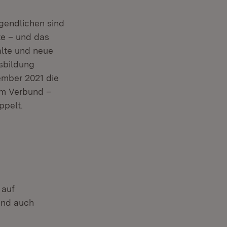
gendlichen sind
lte – und das
alte und neue
usbildung
ember 2021 die
im Verbund –
ppelt.
 auf
ind auch