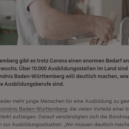
emberg gibt es trotz Corona einen enormen Bedarf an
hwuchs. Über
10.000 Ausbildungsstellen im Land sind
dnis Baden-Württemberg will deutlich machen, wie 
die Ausbildungsberufe sind.
eder mehr junge Menschen für eine Ausbildung zu gewi
(Öffnet in neuem Fenster)
bündnis Baden-Württemberg
die vielen Vorteile einer 
tärkt aufzeigen. Darauf verständigten sich die Bündnis
 zur Ausbildungssituation. „Wir müssen deutlich mach