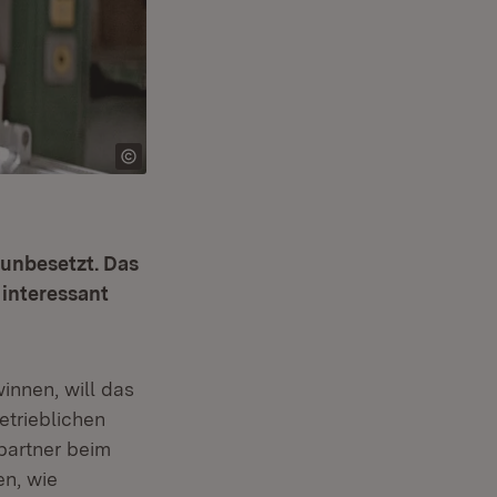
 unbesetzt. Das
interessant
nnen, will das
betrieblichen
partner beim
en, wie