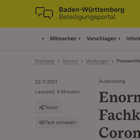
Zum Inhalt springen
Link zur Startseite
Mitmachen
Vorschlagen
Infor
Startseite
Service
Meldungen
Pressemitt
Ausbildung
22.11.2021
Enorm
Lesezeit: 8 Minuten
Teilen
Fachk
Text vorlesen
Coro