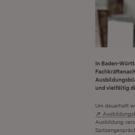
In Baden-Württ
Fachkräftenac
Ausbildungsbün
und vielfältig 
Um dauerhaft wi
Extern:
Ausbildungs
Ausbildung vers
Spitzengespräch