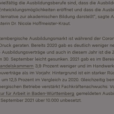
vielfältig die Ausbildungsberufe sind, dass die Ausbil
Entwicklungsmöglichkeiten eröffnet und dass die Ausb
lternative zur akademischen Bildung darstellt“, sagte A
terin Dr. Nicole Hoffmeister-Kraut.
tembergische Ausbildungsmarkt ist während der Coron
 Druck geraten. Bereits 2020 gab es deutlich weniger n
Ausbildungsverträge und auch in diesem Jahr ist die 
 30. September leicht gesunken. 2021 gab es im Berei
(Öffnet in neuem Fenster)
 Handelskammern
3,9 Prozent weniger und im Handwer
verträge als im Vorjahr. Hintergrund ist ein starker R
um 12,5 Prozent im Vergleich zu 2020. Gleichzeitig ben
rgischen Betriebe verstärkt Fachkräftenachwuchs: Vo
(Öffnet in neuem F
r für Arbeit in Baden-Württemberg
gemeldeten Ausbi
 September 2021 über 10.000 unbesetzt.