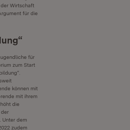
der Wirtschaft
 Argument für die
dung“
ugendliche für
erium zum Start
bildung“.
sweit
ende können mit
erende mit ihrem
höht die
 der
e. Unter dem
 2022 zudem