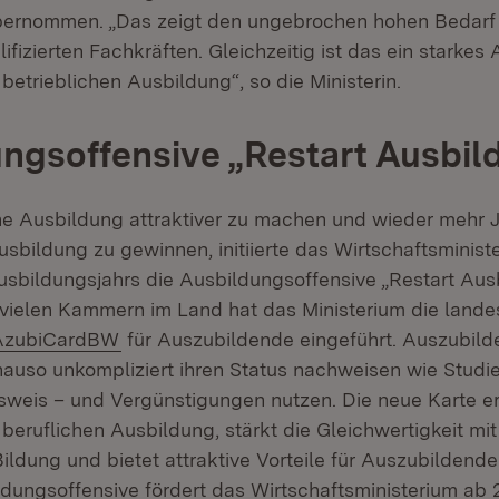
bernommen. „Das zeigt den ungebrochen hohen Bedarf 
lifizierten Fachkräften. Gleichzeitig ist das ein starkes
etrieblichen Ausbildung“, so die Ministerin.
ngsoffensive „Restart Ausbil
he Ausbildung attraktiver zu machen und wieder mehr J
usbildung zu gewinnen, initiierte das Wirtschaftsminist
usbildungsjahrs die Ausbildungsoffensive „Restart Aus
ielen Kammern im Land hat das Ministerium die lande
xtern:
(Öffnet in neuem Fenster)
AzubiCardBW
für Auszubildende eingeführt. Auszubild
nauso unkompliziert ihren Status nachweisen wie Studi
weis – und Vergünstigungen nutzen. Die neue Karte er
 beruflichen Ausbildung, stärkt die Gleichwertigkeit mit
ldung und bietet attraktive Vorteile für Auszubildend
dungsoffensive fördert das Wirtschaftsministerium ab