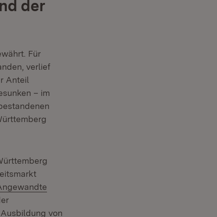
nd der
währt. Für
nden, verlief
r Anteil
gesunken – im
h bestandenen
Württemberg
Württemberg
eitsmarkt
r Angewandte
der
 Ausbildung von