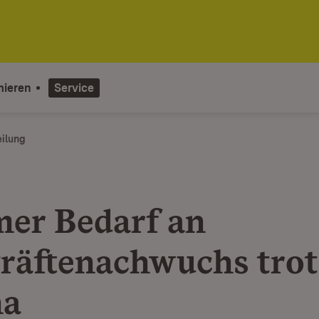
mieren
Service
eilung
er Bedarf an
räftenachwuchs trot
na