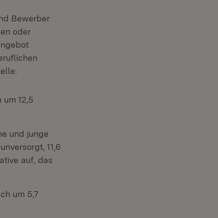
und Bewerber
nen oder
Angebot
eruflichen
elle:
h um 12,5
he und junge
nversorgt, 11,6
ative auf, das
ich um 5,7