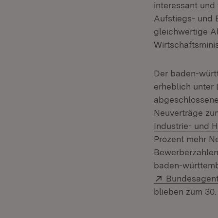
interessant und 
Aufstiegs- und 
gleichwertige A
Wirtschaftsminis
Der baden-würt
erheblich unter
abgeschlossene 
Neuverträge zum
Industrie- und
Prozent mehr Neu
Bewerberzahlen 
baden-württembe
Extern:
Bundesagentu
blieben zum 30.