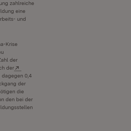
dung zahlreiche
ildung eine
rbeits- und
a-Krise
eu
Zahl der
Extern:
ch der
k dagegen 0,4
ückgang der
ötigen die
n den bei der
enster)
ldungsstellen