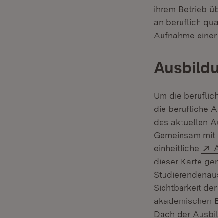
ihrem Betrieb ü
an beruflich qua
Aufnahme einer b
Ausbildu
Um die beruflic
die berufliche A
des aktuellen A
Gemeinsam mit v
E
einheitliche
dieser Karte ge
Studierendenaus
Sichtbarkeit der
akademischen Bi
Dach der Ausbil