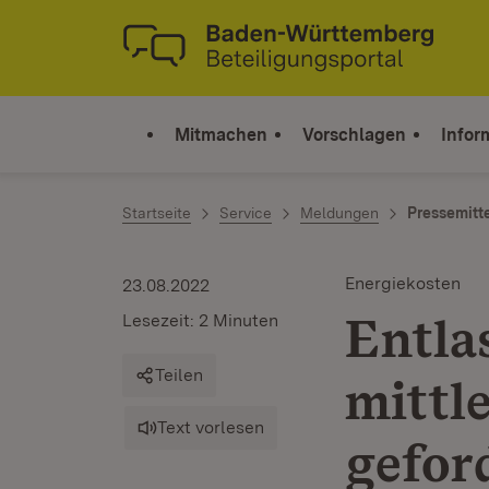
Zum Inhalt springen
Link zur Startseite
Mitmachen
Vorschlagen
Infor
Startseite
Service
Meldungen
Pressemitt
Energiekosten
23.08.2022
Entla
Lesezeit: 2 Minuten
Teilen
mittl
Text vorlesen
gefor