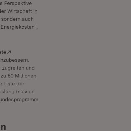
ie Perspektive
er Wirtschaft in
, sondern auch
 Energiekosten“,
Extern:
ete
chzubessern.
 zugreifen und
zu 50 Millionen
e Liste der
bislang müssen
 Bundesprogramm
on