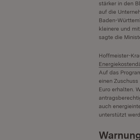
stärker in den B
auf die Unterneh
Baden-Württembe
kleinere und mi
sagte die Ministe
Hoffmeister-Kra
Energiekosten
Auf das Progra
einen Zuschuss 
Euro erhalten. W
antragsberechti
auch energiein
unterstützt werd
Warnung 