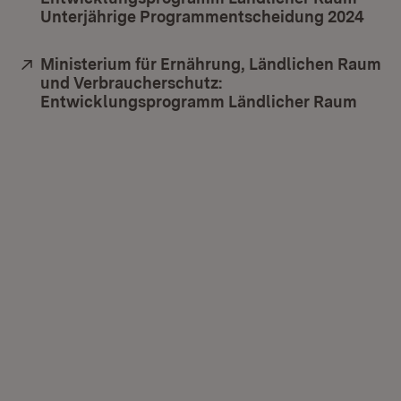
Unterjährige Programmentscheidung 2024
(Öff
Extern:
Ministerium für Ernährung, Ländlichen Raum
und Verbraucherschutz:
Entwicklungsprogramm Ländlicher Raum
(Öffn