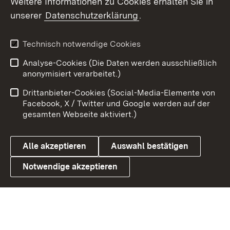
Weitere Informationen zu Cookies erhalten Sie in
X / Twitter
unserer
Datenschutzerklärung
.
Youtube
Technisch notwendige Cookies
Zum 
Analyse-Cookies (Die Daten werden ausschließlich
Impressum
Kontakt
anonymisiert verarbeitet.)
Benutzungshinweise
Netiquette
Drittanbieter-Cookies (Social-Media-Elemente von
Barrierefreiheit
Datenschutz
Facebook, X / Twitter und Google werden auf der
gesamten Webseite aktiviert.)
Cookies
Alle akzeptieren
Auswahl bestätigen
Notwendige akzeptieren
Link zum Landesportal