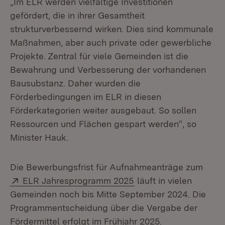
„Im ELR werden vielfältige Investitionen
gefördert, die in ihrer Gesamtheit
strukturverbessernd wirken. Dies sind kommunale
Maßnahmen, aber auch private oder gewerbliche
Projekte. Zentral für viele Gemeinden ist die
Bewahrung und Verbesserung der vorhandenen
Bausubstanz. Daher wurden die
Förderbedingungen im ELR in diesen
Förderkategorien weiter ausgebaut. So sollen
Ressourcen und Flächen gespart werden“, so
Minister Hauk.
Die Bewerbungsfrist für Aufnahmeanträge zum
Extern:
(Öffnet in neuem Fens
ELR Jahresprogramm 2025
läuft in vielen
Gemeinden noch bis Mitte September 2024. Die
Programmentscheidung über die Vergabe der
Fördermittel erfolgt im Frühjahr 2025.