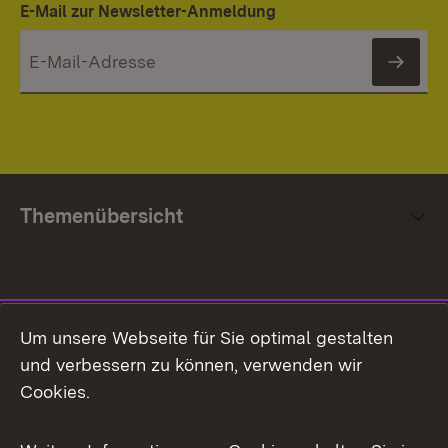
E-Mail zur Newsletter-Anmeldung
News
Themenübersicht
Social Media
Um unsere Webseite für Sie optimal gestalten
und verbessern zu können, verwenden wir
Facebook
Cookies.
Flickr