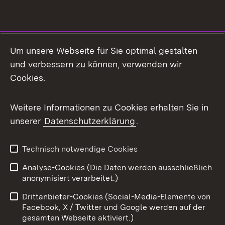
Social Media
Um unsere Webseite für Sie optimal gestalten
und verbessern zu können, verwenden wir
Facebook
Cookies.
Flickr
Weitere Informationen zu Cookies erhalten Sie in
X / Twitter
unserer
Datenschutzerklärung
.
Youtube
Technisch notwendige Cookies
Zum 
Analyse-Cookies (Die Daten werden ausschließlich
Impressum
Kontakt
anonymisiert verarbeitet.)
Benutzungshinweise
Netiquette
Drittanbieter-Cookies (Social-Media-Elemente von
Barrierefreiheit
Datenschutz
Facebook, X / Twitter und Google werden auf der
gesamten Webseite aktiviert.)
Cookies