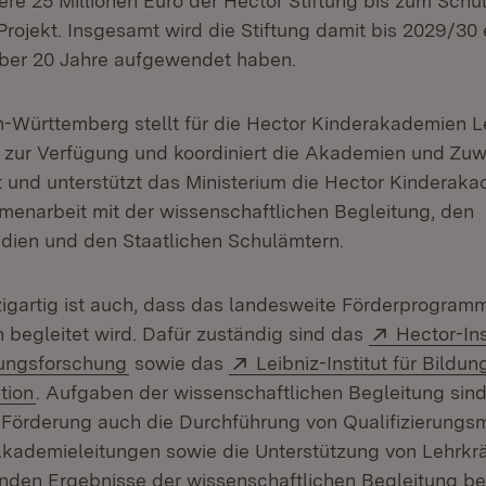
tere 25 Millionen Euro der Hector Stiftung bis zum Schu
Projekt. Insgesamt wird die Stiftung damit bis 2029/30
über 20 Jahre aufgewendet haben.
Württemberg stellt für die Hector Kinderakademien Le
 zur Verfügung und koordiniert die Akademien und Zu
und unterstützt das Ministerium die Hector Kinderak
menarbeit mit der wissenschaftlichen Begleitung, den
dien und den Staatlichen Schulämtern.
igartig ist auch, dass das landesweite Förderprogram
Extern:
h begleitet wird. Dafür zuständig sind das
Hector-Ins
(Öffnet in neuem Fenster)
Extern:
dungsforschung
sowie das
Leibniz-Institut für Bild
(Öffnet in neuem Fenster)
tion
. Aufgaben der wissenschaftlichen Begleitung sin
 Förderung auch die Durchführung von Qualifizierung
Akademieleitungen sowie die Unterstützung von Lehrkrä
enden Ergebnisse der wissenschaftlichen Begleitung be