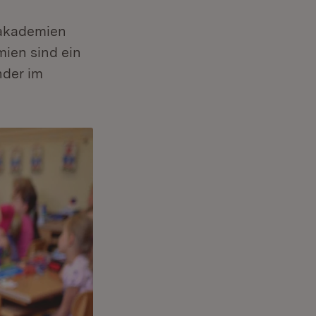
rakademien
mien sind ein
nder im