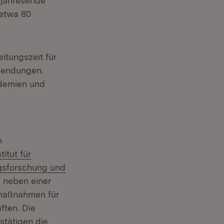
ljahresende
 etwa 80
itungszeit für
wendungen.
ademien und
m
titut für
ungsforschung und
d neben einer
smaßnahmen für
ften. Die
stätigen die