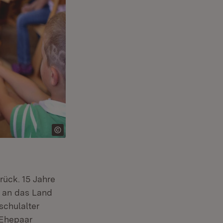
fnet in neuem Fenster)
rück. 15 Jahre
g an das Land
chulalter
enster)
Ehepaar