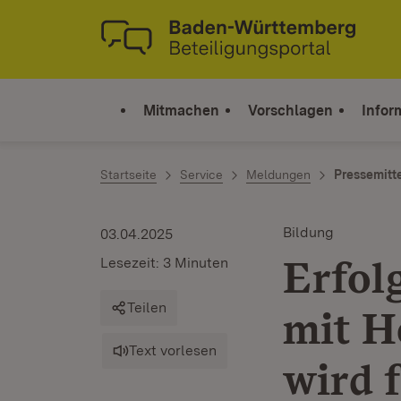
Zum Inhalt springen
Link zur Startseite
Mitmachen
Vorschlagen
Infor
Startseite
Service
Meldungen
Pressemitt
Bildung
03.04.2025
Erfol
Lesezeit: 3 Minuten
Teilen
mit H
Text vorlesen
wird 