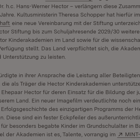
r. h.c. Hans-Werner Hector – verlängern diese Zusamm
Jahre. Kultusministerin Theresa Schopper hat hierfür im
(Öffnet in neuem Fenster)
haft
eine neue Vereinbarung mit der Stiftung unterzeich
ector Stiftung bis zum Schuljahresende 2029/30 weitere
ctor Kinderakademien im Land sowie für die wissenscha
erfügung stellt. Das Land verpflichtet sich, die Akade
 Unterstützung zu leisten.
ürdigte in ihrer Ansprache die Leistung aller Beteiligte
die als Träger die Hector Kinderakademien unterstütz
 Ehepaar Hector für deren Einsatz für die Bildung der 
erem Land. Ein neuer Imagefilm verdeutlichte noch ei
e Erfolgsgeschichte des einzigartigen Programms der H
. Diese sind ein fester Eckpfeiler des außerunterrichtl
für besonders begabte Kinder im Grundschulalter in 
Exter
el der Akademien ist es, Talente, vorrangig im
MINT-