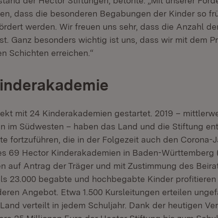
stand der Hector Stiftungen, betonte: „Mit unserer Fö
gen, dass die besonderen Begabungen der Kinder so fr
ördert werden. Wir freuen uns sehr, dass die Anzahl d
ist. Ganz besonders wichtig ist uns, dass wir mit dem 
en Schichten erreichen.“
Kinderakademie
jekt mit 24 Kinderakademien gestartet. 2019 – mittlerw
 im Südwesten ­– haben das Land und die Stiftung ent
e fortzuführen, die in der Folgezeit auch den Corona-J
 es 69 Hector Kinderakademien in Baden-Württemberg 
n auf Antrag der Träger und mit Zustimmung des Beirat
ls 23.000 begabte und hochbegabte Kinder profitieren 
ren Angebot. Etwa 1.500 Kursleitungen erteilen ungef
Land verteilt in jedem Schuljahr. Dank der heutigen Ve