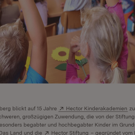
Extern:
(Öf
erg blickt auf 15 Jahre
Hector Kinderakademien
zu
schweren, großzügigen Zuwendung, die von der Stiftun
esonders begabter und hochbegabter Kinder im Grunds
Extern:
(Öffnet in neuem F
 Das Land und die
Hector Stiftung
– gegründet vom 