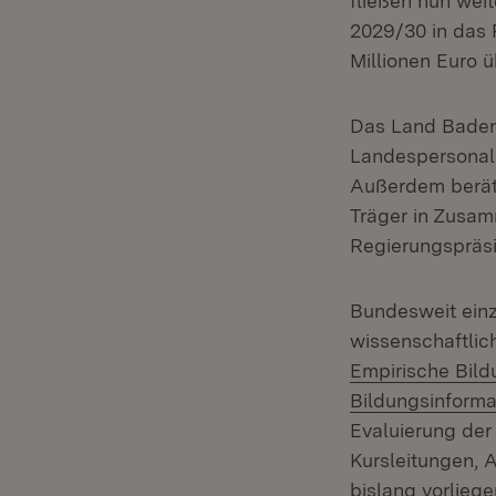
fließen nun wei
2029/30 in das 
Millionen Euro 
Das Land Baden-
Landespersonal
Außerdem berät 
Träger in Zusam
Regierungspräsi
Bundesweit einz
wissenschaftlic
Empirische Bil
Bildungsinforma
Evaluierung der
Kursleitungen, 
bislang vorlieg