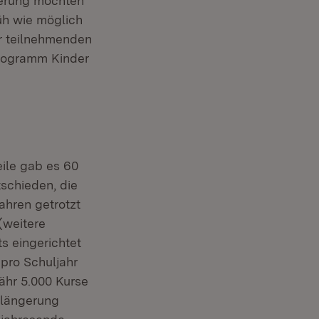
rderung möchten
üh wie möglich
er teilnehmenden
Programm Kinder
eile gab es 60
schieden, die
ahren getrotzt
(weitere
s eingerichtet
pro Schuljahr
ähr 5.000 Kurse
rlängerung