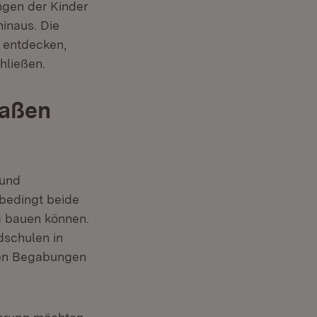
ngen der Kinder
hinaus. Die
n entdecken,
hließen.
maßen
 und
nbedingt beide
ng bauen können.
dschulen in
ren Begabungen