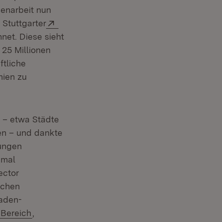
enarbeit nun
Extern:
 Stuttgarter
net. Diese sieht
 25 Millionen
ftliche
mien zu
n – etwa Städte
en – und dankte
jungen
nmal
ector
ichen
Baden-
n:
(Öffnet in neuem Fenster)
Bereich
,