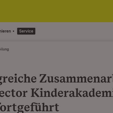
mieren
Service
eilung
greiche Zusammenar
ector Kinderakadem
fortgeführt