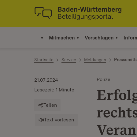
Zum Inhalt springen
Link zur Startseite
Mitmachen
Vorschlagen
Infor
Startseite
Service
Meldungen
Pressemitt
Polizei
21.07.2024
Erfol
Lesezeit: 1 Minute
Teilen
recht
Text vorlesen
Veran