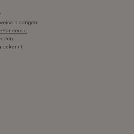
h
weise niedrigen
a-Pandemie
,
ondere
n bekannt.