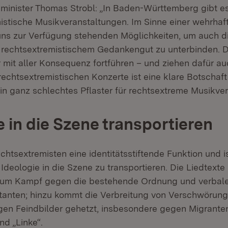
minister Thomas Strobl: „In Baden-Württemberg gibt es
mistische Musikveranstaltungen. Im Sinne einer wehrha
 uns zur Verfügung stehenden Möglichkeiten, um auch d
 rechtsextremistischem Gedankengut zu unterbinden. D
 mit aller Konsequenz fortführen – und ziehen dafür auc
echtsextremistischen Konzerte ist eine klare Botschaft
ein ganz schlechtes Pflaster für rechtsextreme Musikve
e in die Szene transportieren
chtsextremisten eine identitätsstiftende Funktion und i
deologie in die Szene zu transportieren. Die Liedtexte
zum Kampf gegen die bestehende Ordnung und verbale 
tanten; hinzu kommt die Verbreitung von Verschwörun
en Feindbilder gehetzt, insbesondere gegen Migranten
d „Linke“.