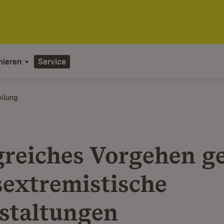
mieren
Service
eilung
greiches Vorgehen g
sextremistische
staltungen