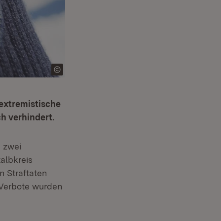
extremistische
h verhindert.
 zwei
albkreis
n Straftaten
 Verbote wurden