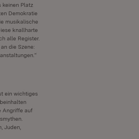
 keinen Platz
ften Demokratie
ie musikalische
iese knallharte
h alle Register.
 an die Szene:
ranstaltungen.“
st ein wichtiges
 beinhalten
Angriffe auf
gsmythen.
, Juden,