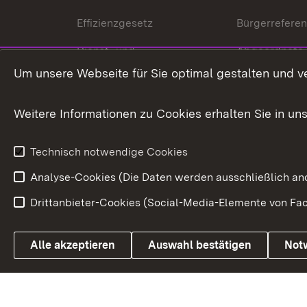
Effizienzgesetz
Bürgerrefere
Dienst- und
Abgeordnete
Versorgungsbezüge
Um unsere Webseite für Sie optimal gestalten und v
Bürgerbeauft
Kommunale Verfahren
Petition
Weitere Informationen zu Cookies erhalten Sie in un
Weitere
Volksantrag
Beteiligungsprozesse
Technisch notwendige Cookies
Volksabstim
Analyse-Cookies (Die Daten werden ausschließlich ano
Drittanbieter-Cookies (Social-Media-Elemente von Fac
Link zum Landesportal
Alle akzeptieren
Auswahl bestätigen
Not