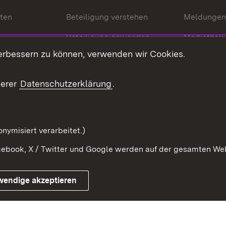
nten
Beteiligung verstehen
Meldungen
Beteiligung anwenden
Mediathek
erbessern zu können, verwenden wir Cookies.
ragte
Beteiligung stärken
Publikatio
Beteiligung erleben
Glossar
serer
Datenschutzerklärung
.
Beteiligung erforschen
mung
nymisiert verarbeitet.)
ebook, X / Twitter und Google werden auf der gesamten Webs
Impressum
Kontakt
Benutzungshinweise
Netiqu
wendige akzeptieren