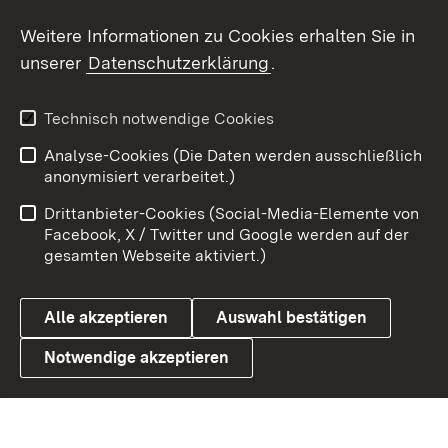
Weitere Informationen zu Cookies erhalten Sie in
X / Twitter
unserer
Datenschutzerklärung
.
Youtube
Technisch notwendige Cookies
Zum 
Analyse-Cookies (Die Daten werden ausschließlich
Impressum
Kontakt
anonymisiert verarbeitet.)
Benutzungshinweise
Netiquette
Drittanbieter-Cookies (Social-Media-Elemente von
Barrierefreiheit
Datenschutz
Facebook, X / Twitter und Google werden auf der
gesamten Webseite aktiviert.)
Cookies
Alle akzeptieren
Auswahl bestätigen
Notwendige akzeptieren
Link zum Landesportal