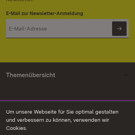
E-Mail zur Newsletter-Anmeldung
News
Themenübersicht
Social Media
Um unsere Webseite für Sie optimal gestalten
und verbessern zu können, verwenden wir
Facebook
Cookies.
Flickr