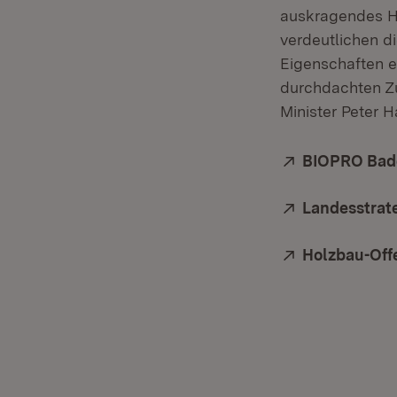
auskragendes Ho
verdeutlichen d
Eigenschaften ef
durchdachten Zu
Minister Peter H
Extern:
BIOPRO Bad
Extern:
Landesstrat
Extern:
Holzbau-Off