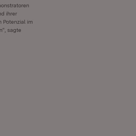
monstratoren
d ihrer
n Potenzial im
n“, sagte
Öffnet in neuem Fenster)