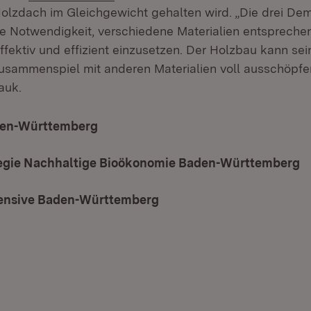
lzdach im Gleichgewicht gehalten wird. „Die drei De
ie Notwendigkeit, verschiedene Materialien entsprechen
fektiv und effizient einzusetzen. Der Holzbau kann sei
sammenspiel mit anderen Materialien voll ausschöpfe
auk.
en-Württemberg
(Öffnet in neuem Fenster)
egie Nachhaltige Bioökonomie Baden-Württemberg
(
ensive Baden-Württemberg
(Öffnet in neuem Fenster)