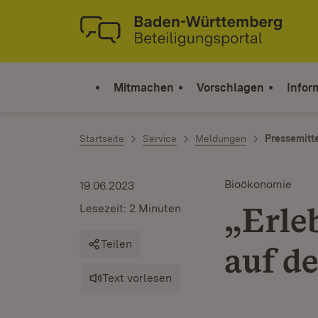
Zum Inhalt springen
Link zur Startseite
Mitmachen
Vorschlagen
Infor
Startseite
Service
Meldungen
Pressemitt
Bioökonomie
19.06.2023
„Erle
Lesezeit: 2 Minuten
Teilen
auf d
Text vorlesen