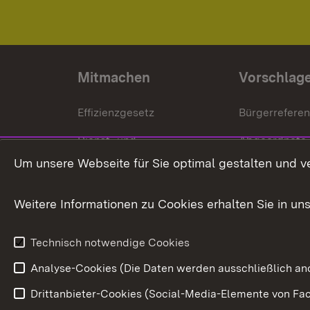
Mitmachen
Vorschlag
Effizienzgesetz
Bürgerrefere
Dienst- und
Abgeordnete
Versorgungsbezüge
Um unsere Webseite für Sie optimal gestalten und v
Bürgerbeauft
Kommunale Verfahren
Petition
Weitere Informationen zu Cookies erhalten Sie in un
Weitere
Volksantrag
Beteiligungsprozesse
Technisch notwendige Cookies
Volksabstim
Analyse-Cookies (Die Daten werden ausschließlich ano
Drittanbieter-Cookies (Social-Media-Elemente von Fac