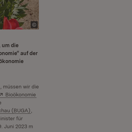
, um die
onomie“ auf der
oökonomie
 müssen wir die
Extern:
(Öffnet in neuem Fenster)
Bioökonomie
e
(Öffnet in neuem Fenster)
chau (BUGA)
,
ister für
. Juni 2023 m