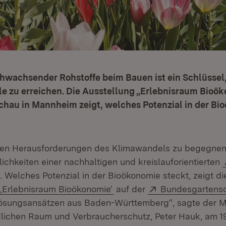
chwachsender Rohstoffe beim Bauen ist ein Schlüssel
e zu erreichen. Die Ausstellung „Erlebnisraum Bioök
hau in Mannheim zeigt, welches Potenzial in der Bi
len Herausforderungen des Klimawandels zu begegnen,
lichkeiten einer nachhaltigen und kreislauforientierten
. Welches Potenzial in der Bioökonomie steckt, zeigt di
Extern:
(Öffnet in neuem Fenster)
Extern:
‚Erlebnisraum Bioökonomie‘
auf der
Bundesgartens
ösungsansätzen aus Baden-Württemberg“, sagte der Min
lichen Raum und Verbraucherschutz, Peter Hauk, am 19