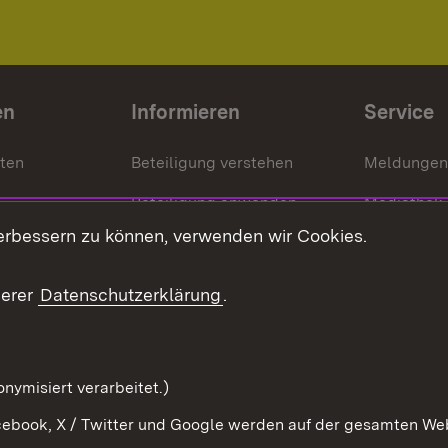
en
Informieren
Service
nten
Beteiligung verstehen
Meldungen
Beteiligung anwenden
Mediathek
erbessern zu können, verwenden wir Cookies.
ragte
Beteiligung stärken
Publikatio
Beteiligung erleben
Glossar
serer
Datenschutzerklärung
.
Beteiligung erforschen
mung
nymisiert verarbeitet.)
ebook, X / Twitter und Google werden auf der gesamten Webs