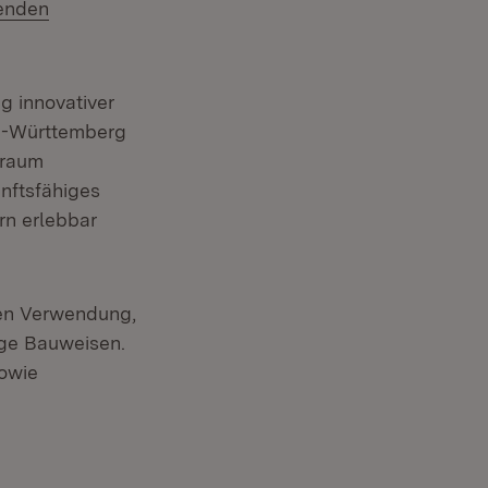
enden
 innovativer
en-Württemberg
sraum
nftsfähiges
rn erlebbar
ren Verwendung,
ige Bauweisen.
sowie