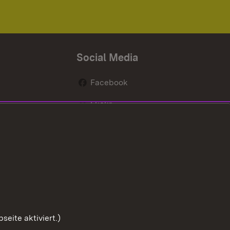
Social Media
Facebook
Flickr
nen
X / Twitter
Youtube
eite aktiviert.)
Zum Sei