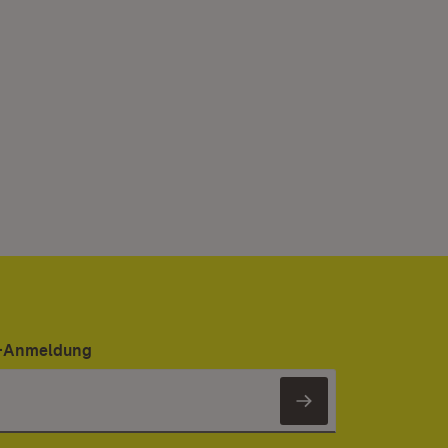
er-Anmeldung
Newsletter 