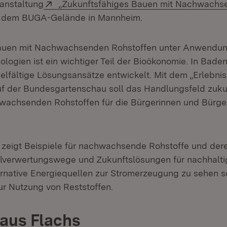
Extern:
anstaltung
„Zukunftsfähiges Bauen mit Nachwachs
net in neuem Fenster)
 dem BUGA-Gelände in Mannheim.
auen mit Nachwachsenden Rohstoffen unter Anwendung
ologien ist ein wichtiger Teil der Bioökonomie. In Bad
ielfältige Lösungsansätze entwickelt. Mit dem „Erlebni
f der Bundesgartenschau soll das Handlungsfeld zuku
wachsenden Rohstoffen für die Bürgerinnen und Bürge
 zeigt Beispiele für nachwachsende Rohstoffe und de
llverwertungswege und Zukunftslösungen für nachhalt
rnative Energiequellen zur Stromerzeugung zu sehen 
ur Nutzung von Reststoffen.
 aus Flachs