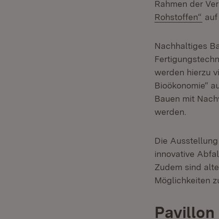
Rahmen der Ver
(Öff
Rohstoffen“
auf
Nachhaltiges B
Fertigungstechn
werden hierzu v
Bioökonomie“ au
Bauen mit Nach
werden.
Die Ausstellung
innovative Abfa
Zudem sind alte
Möglichkeiten z
Pavillon