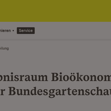
mieren
Service
eilung
bnisraum Bioökonom
er Bundesgartenscha