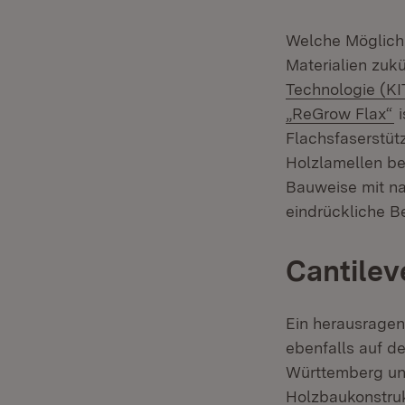
Welche Möglichk
Materialien zukü
Technologie (KI
(
„ReGrow Flax“
i
Flachsfaserstüt
Holzlamellen be
Bauweise mit na
eindrückliche B
Cantilev
Ein herausragen
ebenfalls auf d
Württemberg un
Holzbaukonstru