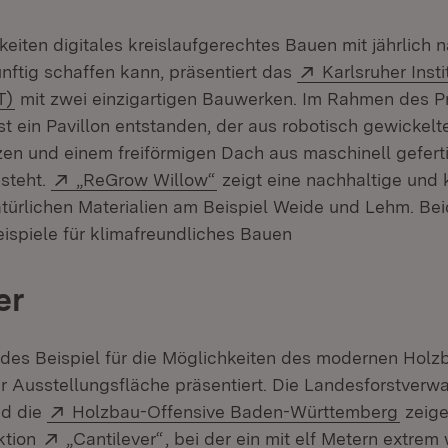
eiten digitales kreislaufgerechtes Bauen mit jährlic
Extern:
nftig schaffen kann, präsentiert das
Karlsruher Insti
(Öffnet in neuem Fenster)
T)
mit zwei einzigartigen Bauwerken. Im Rahmen des P
Öffnet in neuem Fenster)
st ein Pavillon entstanden, der aus robotisch gewickelt
zen und einem freiförmigen Dach aus maschinell gefert
Extern:
(Öffnet in neuem Fenster)
steht.
„ReGrow Willow“
zeigt eine nachhaltige und 
türlichen Materialien am Beispiel Weide und Lehm. Be
eispiele für klimafreundliches Bauen
er
des Beispiel für die Möglichkeiten des modernen Holz
er Ausstellungsfläche präsentiert. Die Landesforstverw
Extern:
(Öffn
d die
Holzbau-Offensive Baden-Württemberg
zeige
Extern:
(Öffnet in neuem Fenster)
ktion
„Cantilever“
, bei der ein mit elf Metern extrem 