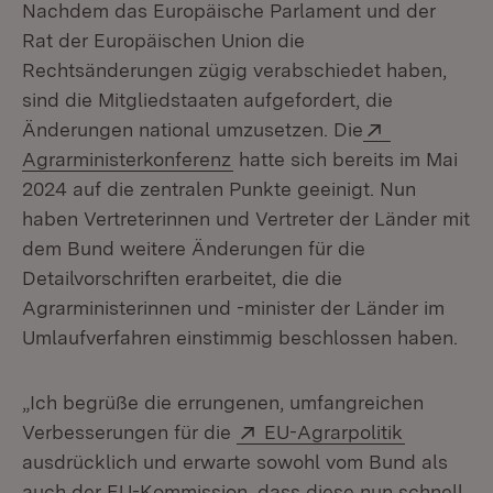
Nachdem das Europäische Parlament und der
Rat der Europäischen Union die
Rechtsänderungen zügig verabschiedet haben,
sind die Mitgliedstaaten aufgefordert, die
Extern:
Änderungen national umzusetzen. Die
(Öffnet in neuem Fenster)
Agrarministerkonferenz
hatte sich bereits im Mai
2024 auf die zentralen Punkte geeinigt. Nun
haben Vertreterinnen und Vertreter der Länder mit
dem Bund weitere Änderungen für die
Detailvorschriften erarbeitet, die die
Agrarministerinnen und -minister der Länder im
Umlaufverfahren einstimmig beschlossen haben.
„Ich begrüße die errungenen, umfangreichen
Extern:
(Öffnet i
Verbesserungen für die
EU-Agrarpolitik
ausdrücklich und erwarte sowohl vom Bund als
auch der EU-Kommission, dass diese nun schnell