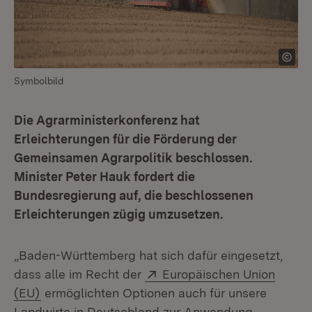
Symbolbild
Die Agrarministerkonferenz hat
Erleichterungen für die Förderung der
Gemeinsamen Agrarpolitik beschlossen.
Minister Peter Hauk fordert die
Bundesregierung auf, die beschlossenen
Erleichterungen zügig umzusetzen.
„Baden-Württemberg hat sich dafür eingesetzt,
Extern:
dass alle im Recht der
Europäischen Union
(Öffnet in neuem Fenster)
(EU)
ermöglichten Optionen auch für unsere
Landwirte in Deutschland zur Anwendung