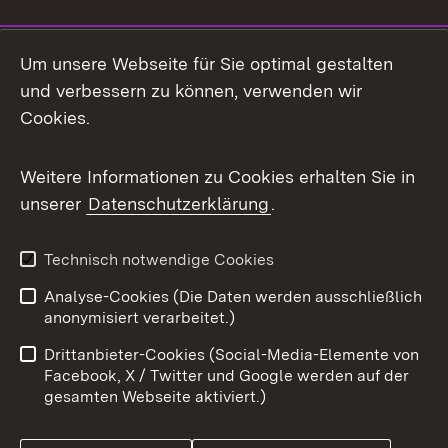
Social Media
Um unsere Webseite für Sie optimal gestalten
und verbessern zu können, verwenden wir
Facebook
Cookies.
Flickr
Weitere Informationen zu Cookies erhalten Sie in
X / Twitter
unserer
Datenschutzerklärung
.
Youtube
Technisch notwendige Cookies
Zum 
Analyse-Cookies (Die Daten werden ausschließlich
Impressum
Kontakt
anonymisiert verarbeitet.)
Benutzungshinweise
Netiquette
Drittanbieter-Cookies (Social-Media-Elemente von
Barrierefreiheit
Datenschutz
Facebook, X / Twitter und Google werden auf der
gesamten Webseite aktiviert.)
Cookies