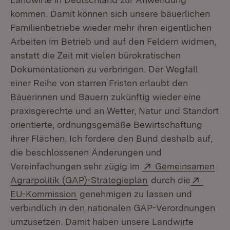
kommen. Damit können sich unsere bäuerlichen
Familienbetriebe wieder mehr ihren eigentlichen
Arbeiten im Betrieb und auf den Feldern widmen,
anstatt die Zeit mit vielen bürokratischen
Dokumentationen zu verbringen. Der Wegfall
einer Reihe von starren Fristen erlaubt den
Bäuerinnen und Bauern zukünftig wieder eine
praxisgerechte und an Wetter, Natur und Standort
orientierte, ordnungsgemäße Bewirtschaftung
ihrer Flächen. Ich fordere den Bund deshalb auf,
die beschlossenen Änderungen und
Extern:
Vereinfachungen sehr zügig im
Gemeinsamen
(Öffnet in neuem Fe
Extern
Agrarpolitik (GAP)-Strategieplan
durch die
(Öffnet in neuem Fenster)
EU-Kommission
genehmigen zu lassen und
verbindlich in den nationalen GAP-Verordnungen
umzusetzen. Damit haben unsere Landwirte