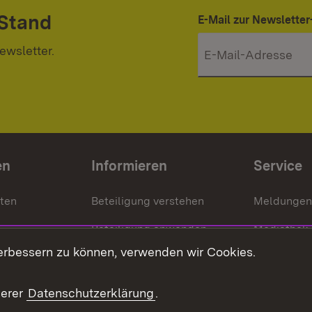
 Stand
E-Mail zur Newslett
ewsletter.
en
Informieren
Service
nten
Beteiligung verstehen
Meldungen
Beteiligung anwenden
Mediathek
erbessern zu können, verwenden wir Cookies.
ragte
Beteiligung stärken
Publikatio
Beteiligung erleben
Glossar
serer
Datenschutzerklärung
.