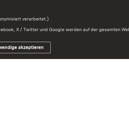
Beteiligung erforschen
mung
nymisiert verarbeitet.)
ebook, X / Twitter und Google werden auf der gesamten Webs
Impressum
Kontakt
Benutzungshinweise
Netiqu
wendige akzeptieren