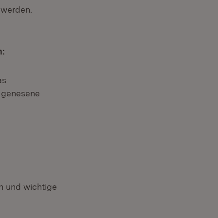
 werden.
:
as
d genesene
 und wichtige