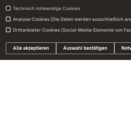
Volksantrag
Beteiligungsprozesse
Technisch notwendige Cookies
Volksabstim
Analyse-Cookies (Die Daten werden ausschließlich ano
Drittanbieter-Cookies (Social-Media-Elemente von Fac
Link zum Landesportal
Alle akzeptieren
Auswahl bestätigen
Not