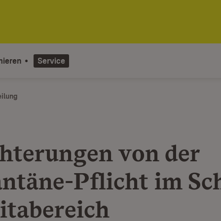
mieren
Service
eilung
chterungen von der
ntäne-Pflicht im Sc
itabereich