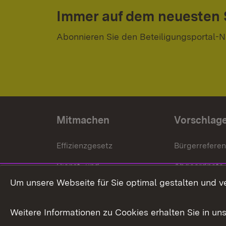
Immer auf dem neuesten
Abonnieren Sie den Beteiligungsportal-N
Mitmachen
Vorschlag
Effizienzgesetz
Bürgerrefere
Dienst- und
Abgeordnete
Versorgungsbezüge
Um unsere Webseite für Sie optimal gestalten und v
Bürgerbeauft
Kommunale Verfahren
Petition
Weitere Informationen zu Cookies erhalten Sie in un
Weitere