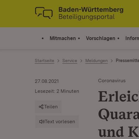
Zum Inhalt springen
Link zur Startseite
Mitmachen
Vorschlagen
Infor
Startseite
Service
Meldungen
Pressemitt
Coronavirus
27.08.2021
Erlei
Lesezeit: 2 Minuten
Teilen
Quara
Text vorlesen
und K