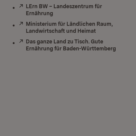
Extern:
LErn BW – Landeszentrum für
Ernährung
(Öffnet in neuem Fenster)
Extern:
Ministerium für Ländlichen Raum,
Landwirtschaft und Heimat
(Öffnet in neue
Extern:
Das ganze Land zu Tisch. Gute
Ernährung für Baden-Württemberg
(Öffnet