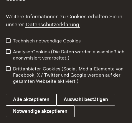
Flickr
Weitere Informationen zu Cookies erhalten Sie in
X / Twitter
unserer
Datenschutzerklärung
.
Youtube
Technisch notwendige Cookies
Zum 
Analyse-Cookies (Die Daten werden ausschließlich
Impressum
Kontakt
anonymisiert verarbeitet.)
Benutzungshinweise
Netiquette
Drittanbieter-Cookies (Social-Media-Elemente von
Barrierefreiheit
Datenschutz
Facebook, X / Twitter und Google werden auf der
gesamten Webseite aktiviert.)
Cookies
Alle akzeptieren
Auswahl bestätigen
Notwendige akzeptieren
Link zum Landesportal