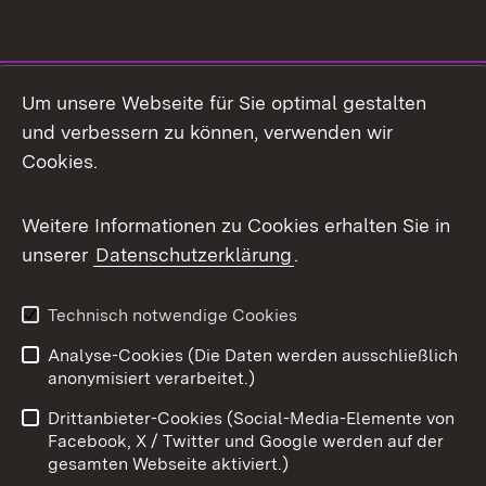
Social Media
Um unsere Webseite für Sie optimal gestalten
und verbessern zu können, verwenden wir
Facebook
Cookies.
Flickr
Weitere Informationen zu Cookies erhalten Sie in
X / Twitter
unserer
Datenschutzerklärung
.
Youtube
Technisch notwendige Cookies
Zum 
Analyse-Cookies (Die Daten werden ausschließlich
Impressum
Kontakt
anonymisiert verarbeitet.)
Benutzungshinweise
Netiquette
Drittanbieter-Cookies (Social-Media-Elemente von
Barrierefreiheit
Datenschutz
Facebook, X / Twitter und Google werden auf der
gesamten Webseite aktiviert.)
Cookies