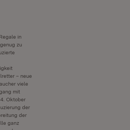
 Regale in
 genug zu
uzierte
gkeit
retter – neue
aucher viele
gang mit
 4. Oktober
duzierung der
reitung der
lle ganz