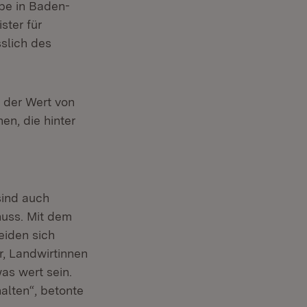
ebe in Baden-
ster für
slich des
 der Wert von
n, die hinter
sind auch
nuss. Mit dem
eiden sich
r, Landwirtinnen
as wert sein.
alten“, betonte