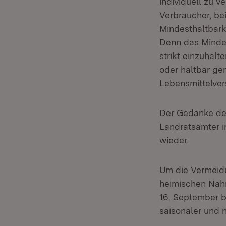
individuell zu 
Verbraucher, bei
Mindesthaltbark
Denn das Mindes
strikt einzuhal
oder haltbar ge
Lebensmittelver
Der Gedanke des
Landratsämter i
wieder.
Um die Vermeid
heimischen Nahr
16. September b
saisonaler und 