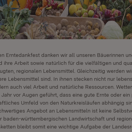
en Erntedankfest danken wir all unseren Bäuerinnen und
hre Arbeit sowie natürlich für die vielfältigen und qual
gten, regionalen Lebensmittel. Gleichzeitig werden wir
re Lebensmittel sind. In ihnen stecken nicht nur leben
dern auch viel Arbeit und natürliche Ressourcen. Wett
 Jahr vor Augen geführt, dass eine gute Ernte oder ein
aftliches Umfeld von den Naturkreisläufen abhängig sin
chwertiges Angebot an Lebensmitteln ist keine Selbstve
r baden-württembergischen Landwirtschaft und region
etten bleibt somit eine wichtige Aufgabe der Landesr