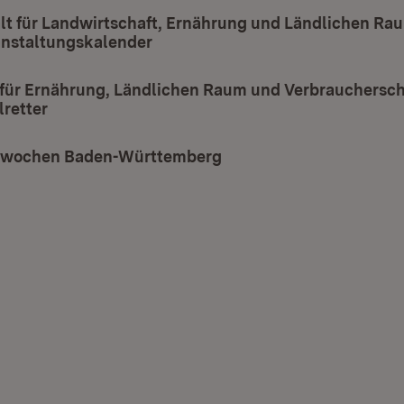
lt für Landwirtschaft, Ernährung und Ländlichen R
nstaltungskalender
(Öffnet in neuem Fenster)
 für Ernährung, Ländlichen Raum und Verbrauchersch
retter
(Öffnet in neuem Fenster)
swochen Baden-Württemberg
(Öffnet in neuem Fenste