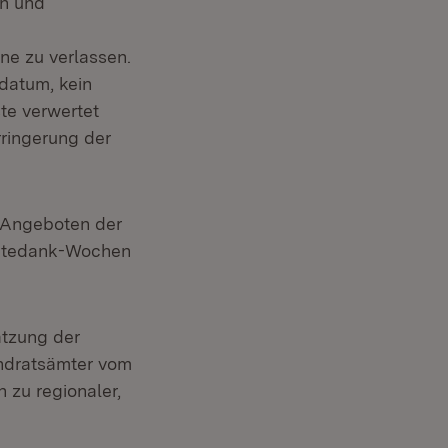
en und
ne zu verlassen.
datum, kein
te verwertet
rringerung der
n Angeboten der
rntedank-Wochen
tzung der
andratsämter vom
 zu regionaler,