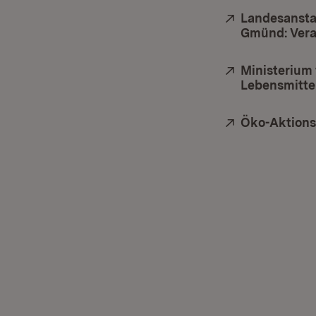
Extern:
Landesansta
Gmünd: Vera
Extern:
Ministerium
Lebensmittel
Extern:
Öko-Aktion