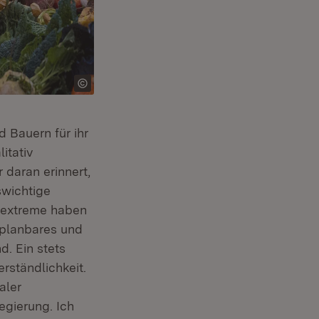
 Bauern für ihr
itativ
 daran erinnert,
swichtige
erextreme haben
 planbares und
d. Ein stets
rständlichkeit.
aler
egierung. Ich