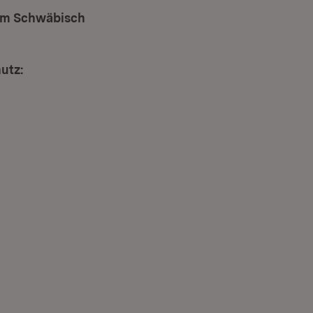
aum Schwäbisch
utz:
r)