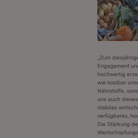
„Zum diesjährig
Engagement und i
hochwertig erzeu
wie kostbar unse
Nährstoffe, son
uns auch dieses
stabiles wirtsch
verfügbares, ho
Die Stärkung de
Wertschöpfungsk