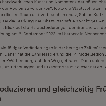
en handwerklichen Kunst und Kompetenz der bäuerlich
 der Region zu verdanken“, lobte die Staatssekretärin 
Ländlichen Raum und Verbraucherschutz, Sabine Kurtz.
 sei die Stärkung der Obstwirtschaft ein wichtiges Anl
 mit Blick auf die Herausforderungen der Branche bei d
fnung am 6. September 2023 im Uferpark in Nonnenhor
vielfältigen Veränderungen in der heutigen Zeit müssen
Extern:
in. Daher hat die Landesregierung die
Modellregion 
(Öffnet in neuem Fenster)
aden-Württemberg
auf den Weg gebracht. Darin unterst
e, um Erfahrungen und Erkenntnisse mit dieser neuen T
oduzieren und gleichzeitig Fr
n