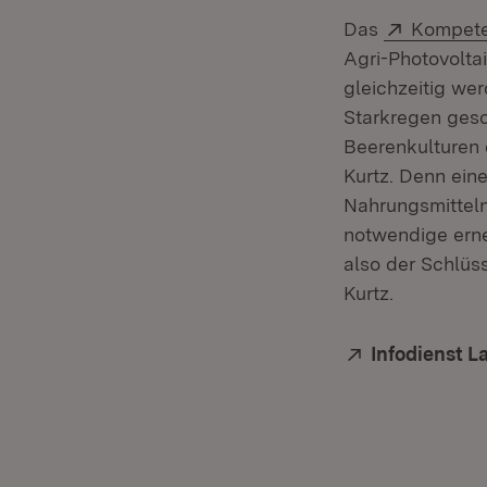
Extern:
Das
Kompete
Agri-Photovolta
gleichzeitig we
Starkregen gesc
Beerenkulturen 
Kurtz. Denn ein
Nahrungsmitteln
notwendige ern
also der Schlüss
Kurtz.
Extern:
Infodienst L