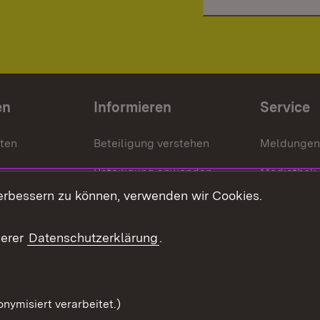
en
Informieren
Service
nten
Beteiligung verstehen
Meldungen
Beteiligung anwenden
Mediathek
erbessern zu können, verwenden wir Cookies.
ragte
Beteiligung stärken
Publikatio
Beteiligung erleben
Glossar
serer
Datenschutzerklärung
.
Beteiligung erforschen
mung
nymisiert verarbeitet.)