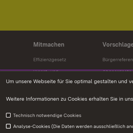
Mitmachen
Vorschlag
Effizienzgesetz
Bürgerrefere
Dienst- und
Abgeordnete
Versorgungsbezüge
Um unsere Webseite für Sie optimal gestalten und v
Bürgerbeauft
Kommunale Verfahren
Petition
Weitere Informationen zu Cookies erhalten Sie in un
Weitere
Volksantrag
Beteiligungsprozesse
Technisch notwendige Cookies
Volksabstim
Analyse-Cookies (Die Daten werden ausschließlich ano