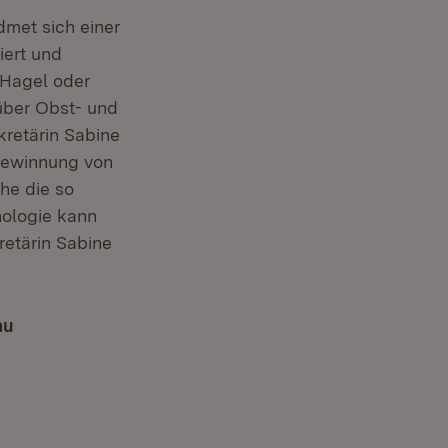
 Fenster)
dmet sich einer
iert und
 Hagel oder
über Obst- und
kretärin Sabine
 Gewinnung von
he die so
ologie kann
retärin Sabine
au
(Öffnet in neuem Fenster)