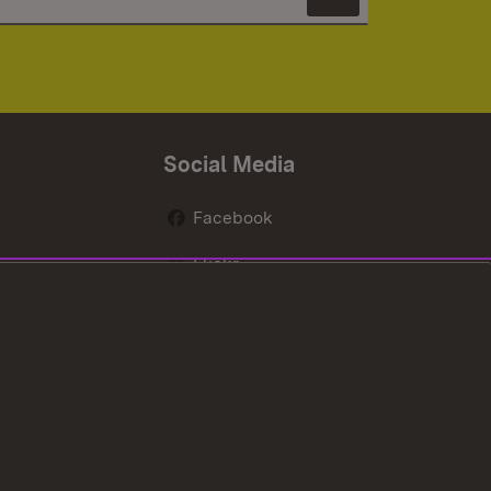
Newsletter 
Social Media
Facebook
Flickr
nen
X / Twitter
Youtube