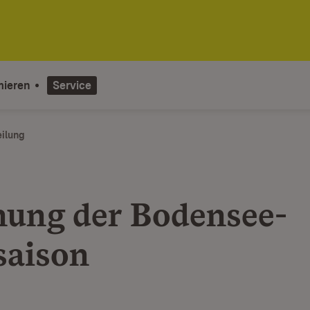
mieren
Service
eilung
nung der Bodensee-
saison