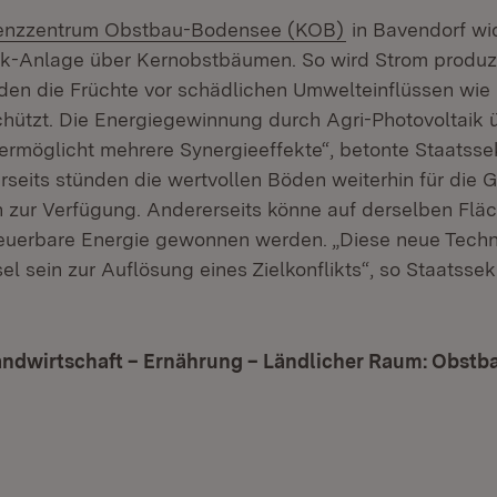
(Öffnet in neuem
nzzentrum Obstbau-Bodensee (KOB)
in Bavendorf wi
ik-Anlage über Kernobstbäumen. So wird Strom produz
rden die Früchte vor schädlichen Umwelteinflüssen wie
hützt. Die Energiegewinnung durch Agri-Photovoltaik 
ermöglicht mehrere Synergieeffekte“, betonte Staatsse
erseits stünden die wertvollen Böden weiterhin für die
 zur Verfügung. Andererseits könne auf derselben Fläc
euerbare Energie gewonnen werden. „Diese neue Techn
el sein zur Auflösung eines Zielkonflikts“, so Staatssek
andwirtschaft – Ernährung – Ländlicher Raum: Obstb