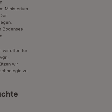
en
im Ministerium
 Der
iegen,
er Bodensee-
n.
 wir offen für
Agri-
ützen wir
echnologie zu
üchte