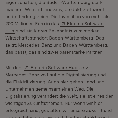
Eigenschaften, die Baden-Württemberg stark
machen: Wir sind innovativ, produktiv, effizient
und erfindungsreich. Die Investition von mehr als
Extern:
200 Millionen Euro in das
Electric Software
(Öffnet in neuem Fenster)
Hub
sind ein klares Bekenntnis zum starken
Wirtschaftsstandort Baden-Württemberg. Das
zeigt: Mercedes-Benz und Baden-Württemberg,
das passt, das sind zwei bärenstarke Partner.
Extern:
(Öffnet in neuem F
Mit dem
Electric Software Hub
setzt
Mercedes-Benz voll auf die Digitalisierung und
die Elektrifizierung. Auch hier gehen Land und
Unternehmen gemeinsam einen Weg. Die
Digitalisierung verändert die Welt, sie ist eines der
wichtigen Zukunftsthemen. Nur wenn wir hier
erfolgreich sind, gestalten wir unsere Zukunft und
sorgen dafür, dass wir auch künftig attraktiv und