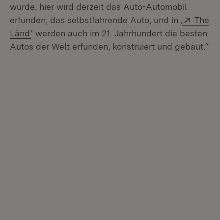
wurde, hier wird derzeit das Auto-Automobil
Extern
erfunden, das selbstfahrende Auto, und in ‚
The
(Öffnet in neuem Fenster)
Länd
‘ werden auch im 21. Jahrhundert die besten
Autos der Welt erfunden, konstruiert und gebaut.“