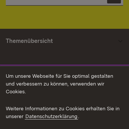
News
Themenübersicht
Social Media
Um unsere Webseite für Sie optimal gestalten
und verbessern zu können, verwenden wir
Facebook
Cookies.
Flickr
Weitere Informationen zu Cookies erhalten Sie in
X / Twitter
unserer
Datenschutzerklärung
.
Youtube