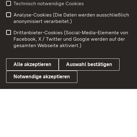
Technisch notwendige Cookies
Zum 
Analyse-Cookies (Die Daten werden ausschließlich
Impressum
Kontakt
anonymisiert verarbeitet.)
Benutzungshinweise
Netiquette
Drittanbieter-Cookies (Social-Media-Elemente von
Barrierefreiheit
Datenschutz
Facebook, X / Twitter und Google werden auf der
gesamten Webseite aktiviert.)
Cookies
Alle akzeptieren
Auswahl bestätigen
Notwendige akzeptieren
Link zum Landesportal