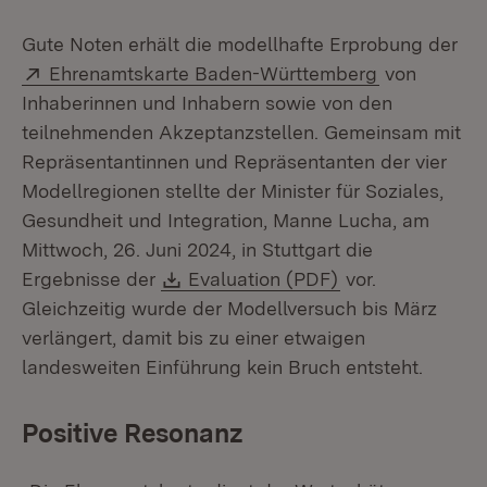
Gute Noten erhält die modellhafte Erprobung der
Extern:
(Öffnet in n
Ehrenamtskarte Baden-Württemberg
von
Inhaberinnen und Inhabern sowie von den
teilnehmenden Akzeptanzstellen. Gemeinsam mit
Repräsentantinnen und Repräsentanten der vier
Modellregionen stellte der Minister für Soziales,
Gesundheit und Integration, Manne Lucha, am
Mittwoch, 26. Juni 2024, in Stuttgart die
Download:
(Öffnet in neuem
Ergebnisse der
Evaluation (PDF)
vor.
Gleichzeitig wurde der Modellversuch bis März
verlängert, damit bis zu einer etwaigen
landesweiten Einführung kein Bruch entsteht.
Positive Resonanz