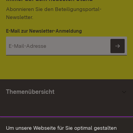
Abonnieren Sie den Beteiligungsportal-
Newsletter.
E-Mail zur Newsletter-Anmeldung
News
Themenübersicht
Social Media
Um unsere Webseite für Sie optimal gestalten