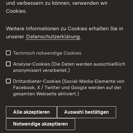
und verbessern zu können, verwenden wir
Facebook
Cookies.
Flickr
Weitere Informationen zu Cookies erhalten Sie in
X / Twitter
unserer
Datenschutzerklärung
.
Youtube
Technisch notwendige Cookies
Zum 
Analyse-Cookies (Die Daten werden ausschließlich
Impressum
Kontakt
anonymisiert verarbeitet.)
Benutzungshinweise
Netiquette
Drittanbieter-Cookies (Social-Media-Elemente von
Barrierefreiheit
Datenschutz
Facebook, X / Twitter und Google werden auf der
gesamten Webseite aktiviert.)
Cookies
Alle akzeptieren
Auswahl bestätigen
Notwendige akzeptieren
Link zum Landesportal