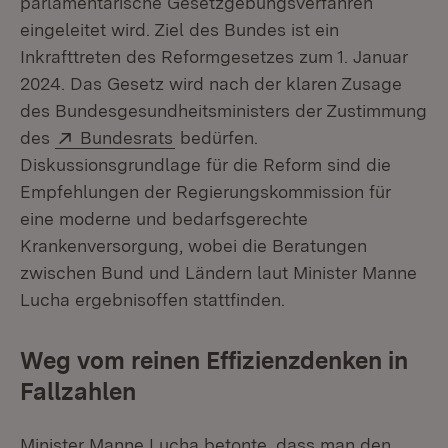
parlamentarische Gesetzgebungsverfahren
eingeleitet wird. Ziel des Bundes ist ein
Inkrafttreten des Reformgesetzes zum 1. Januar
2024. Das Gesetz wird nach der klaren Zusage
des Bundesgesundheitsministers der Zustimmung
Extern:
(Öffnet in neuem Fenster)
des
Bundesrats
bedürfen.
Diskussionsgrundlage für die Reform sind die
Empfehlungen der Regierungskommission für
eine moderne und bedarfsgerechte
Krankenversorgung, wobei die Beratungen
zwischen Bund und Ländern laut Minister Manne
Lucha ergebnisoffen stattfinden.
Weg vom reinen Effizienzdenken in
Fallzahlen
Minister Manne Lucha betonte, dass man den