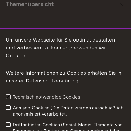
Themenübersicht
Social Media
Um unsere Webseite für Sie optimal gestalten
und verbessern zu können, verwenden wir
Facebook
Cookies.
Flickr
Weitere Informationen zu Cookies erhalten Sie in
X / Twitter
unserer
Datenschutzerklärung
.
Youtube
Technisch notwendige Cookies
Zum 
Analyse-Cookies (Die Daten werden ausschließlich
Impressum
Kontakt
anonymisiert verarbeitet.)
Benutzungshinweise
Netiquette
Drittanbieter-Cookies (Social-Media-Elemente von
Barrierefreiheit
Datenschutz
Facebook, X / Twitter und Google werden auf der