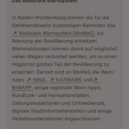
Das Modulare Warnsystem
In Baden-Württemberg können die für die
Gefahrenabwehr zuständigen Behörden das
Extern:
(Öffnet in neu
Modulare Warnsystem (MoWaS)
zur
Warnung der Bevölkerung einsetzen.
Warnmeldungen können damit auf möglichst
vielen Wegen verbreitet werden, um so einen
möglichst großen Teil der Bevölkerung zu
erreichen. Derzeit sind an MoWaS die Warn-
Extern:
(Öffnet in neuem Fenster)
Extern:
(Öffnet in neuem Fe
Extern:
Apps
NINA
,
KATWARN
und
(Öffnet in neuem Fenster)
BIWAPP
, einige regionale Warn-Apps,
Rundfunk- und Fernsehanstalten,
Zeitungsredaktionen und Onlinedienste,
digitale Stadtinformationstafeln und einige
Verkehrsunternehmen angeschlossen.