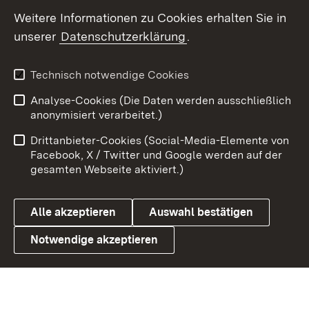
Weitere Informationen zu Cookies erhalten Sie in
X / Twitter
unserer
Datenschutzerklärung
.
Youtube
Technisch notwendige Cookies
Zum 
Analyse-Cookies (Die Daten werden ausschließlich
Impressum
Kontakt
anonymisiert verarbeitet.)
Benutzungshinweise
Netiquette
Drittanbieter-Cookies (Social-Media-Elemente von
Barrierefreiheit
Datenschutz
Facebook, X / Twitter und Google werden auf der
gesamten Webseite aktiviert.)
Cookies
Alle akzeptieren
Auswahl bestätigen
Notwendige akzeptieren
Link zum Landesportal