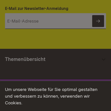
E-Mail zur Newsletter-Anmeldung
News
Themenübersicht
Social Media
Um unsere Webseite für Sie optimal gestalten
und verbessern zu können, verwenden wir
Facebook
Cookies.
Flickr