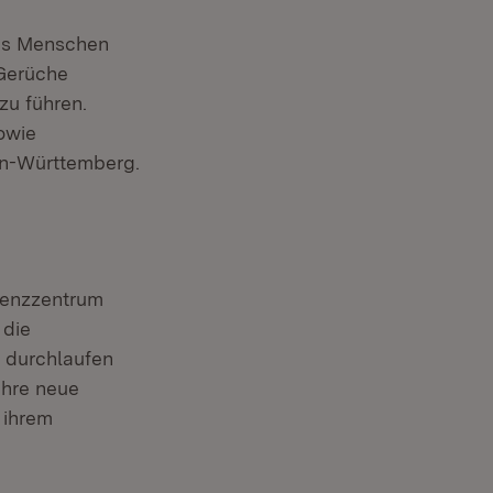
des Menschen
 Gerüche
zu führen.
owie
en-Württemberg.
tenzzentrum
 die
 durchlaufen
ihre neue
 ihrem