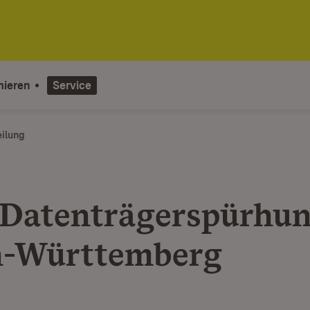
mieren
Service
eilung
 Datenträgerspürhun
n-Württemberg