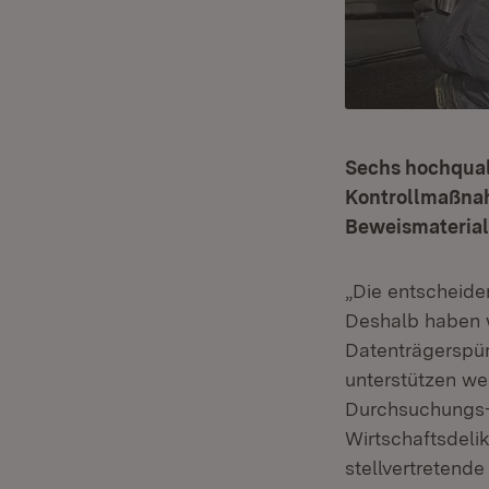
Sechs hochqual
Kontrollmaßnah
Beweismaterial 
„Die entscheide
Deshalb haben w
Datenträgerspürh
unterstützen we
Durchsuchungs
Wirtschaftsdeli
stellvertretende