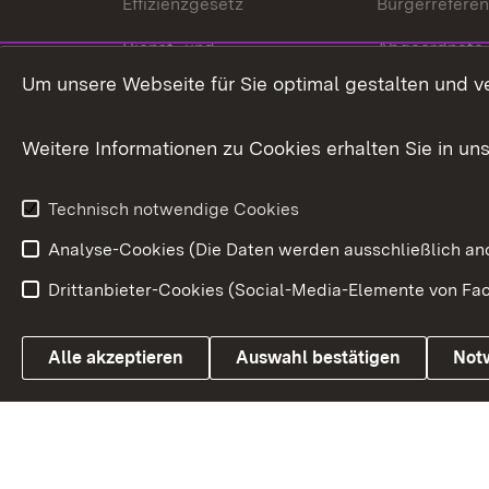
Effizienzgesetz
Bürgerrefere
Dienst- und
Abgeordnete
Versorgungsbezüge
Um unsere Webseite für Sie optimal gestalten und v
Bürgerbeauft
Kommunale Verfahren
Petition
Weitere Informationen zu Cookies erhalten Sie in un
Weitere
Volksantrag
Beteiligungsprozesse
Technisch notwendige Cookies
Volksabstim
Analyse-Cookies (Die Daten werden ausschließlich ano
Drittanbieter-Cookies (Social-Media-Elemente von Fac
Link zum Landesportal
Alle akzeptieren
Auswahl bestätigen
Not