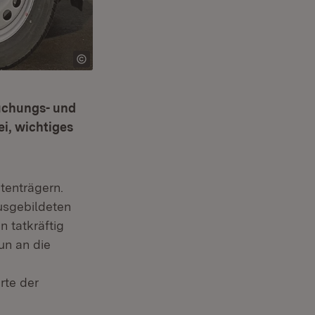
suchungs- und
i, wichtiges
tenträgern.
usgebildeten
n tatkräftig
un an die
 neuem Fenster)
i
rte der