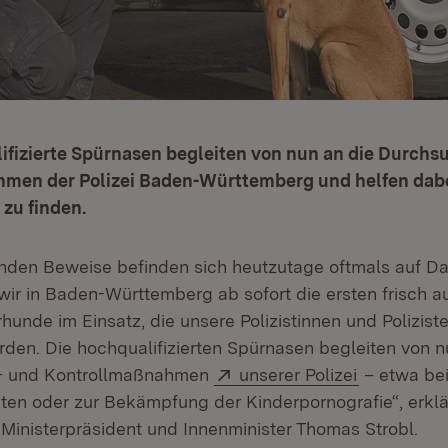
ifizierte Spürnasen begleiten von nun an die Durch
men der Polizei Baden-Württemberg und helfen dabe
zu finden.
nden Beweise befinden sich heutzutage oftmals auf Da
ir in Baden-Württemberg ab sofort die ersten frisch a
unde im Einsatz, die unsere Polizistinnen und Poliziste
rden. Die hochqualifizierten Spürnasen begleiten von n
Extern:
(Öffnet in
- und Kontrollmaßnahmen
unserer Polizei
– etwa be
kten oder zur Bekämpfung der Kinderpornografie“, erklä
 Ministerpräsident und Innenminister Thomas Strobl.