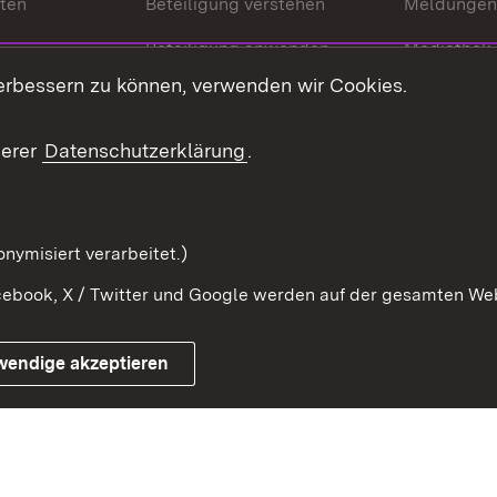
nten
Beteiligung verstehen
Meldungen
Beteiligung anwenden
Mediathek
erbessern zu können, verwenden wir Cookies.
ragte
Beteiligung stärken
Publikatio
Beteiligung erleben
Glossar
serer
Datenschutzerklärung
.
Beteiligung erforschen
mung
nymisiert verarbeitet.)
ebook, X / Twitter und Google werden auf der gesamten Webs
Impressum
Kontakt
Benutzungshinweise
Netiqu
wendige akzeptieren