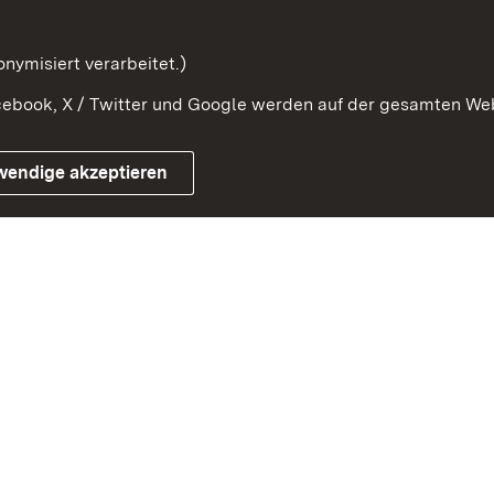
mung
nymisiert verarbeitet.)
ebook, X / Twitter und Google werden auf der gesamten Webs
Impressum
Kontakt
Benutzungshinweise
Netiqu
wendige akzeptieren