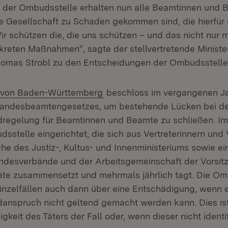
der Ombudsstelle erhalten nun alle Beamtinnen und B
re Gesellschaft zu Schaden gekommen sind, die hierfür
r schützen die, die uns schützen – und das nicht nur m
kreten Maßnahmen“, sagte der stellvertretende Ministe
homas Strobl zu den Entscheidungen der Ombudsstelle
(Öffnet in neuem Fenster)
 von Baden-Württemberg
beschloss im vergangenen Ja
andesbeamtengesetzes, um bestehende Lücken bei de
regelung für Beamtinnen und Beamte zu schließen. I
stelle eingerichtet, die sich aus Vertreterinnern und 
he des Justiz-, Kultus- und Innenministeriums sowie ei
desverbände und der Arbeitsgemeinschaft der Vorsit
te zusammensetzt und mehrmals jährlich tagt. Die Om
Einzelfällen auch dann über eine Entschädigung, wenn 
nspruch nicht geltend gemacht werden kann. Dies ist
gkeit des Täters der Fall oder, wenn dieser nicht identi