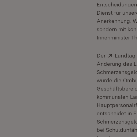
Entscheidungen 
Dienst für unse
Anerkennung. Wi
sondern mit kon
Innenminister T
Extern:
Der
Landtag
Änderung des L
Schmerzensgeld
wurde die Ombuds
Geschäftsbereic
kommunalen Lan
Hauptpersonalrä
entscheidet in 
Schmerzensgelda
bei Schuldunfähi