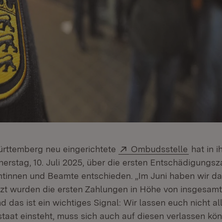
Extern:
(Öffnet 
ürttemberg neu eingerichtete
Ombudsstelle
hat in i
erstag, 10. Juli 2025, über die ersten Entschädigungs
tinnen und Beamte entschieden. „Im Juni haben wir d
tzt wurden die ersten Zahlungen in Höhe von insgesamt
 das ist ein wichtiges Signal: Wir lassen euch nicht all
taat einsteht, muss sich auch auf diesen verlassen kö