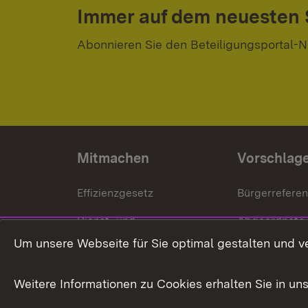
Immer auf dem neuesten
Abonnieren Sie den Beteiligungsportal-N
Mitmachen
Vorschlag
Effizienzgesetz
Bürgerrefere
Dienst- und
Abgeordnete
Versorgungsbezüge
Um unsere Webseite für Sie optimal gestalten und v
Bürgerbeauft
Kommunale Verfahren
Petition
Weitere Informationen zu Cookies erhalten Sie in un
Weitere
Volksantrag