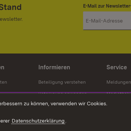
 Stand
E-Mail zur Newslett
ewsletter.
en
Informieren
Service
nten
Beteiligung verstehen
Meldungen
Beteiligung anwenden
Mediathek
erbessern zu können, verwenden wir Cookies.
ragte
Beteiligung stärken
Publikatio
Beteiligung erleben
Glossar
serer
Datenschutzerklärung
.
Beteiligung erforschen