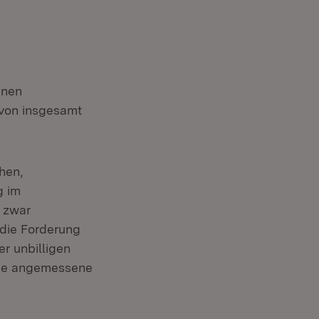
enen
von insgesamt
hen,
g im
e zwar
 die Forderung
r unbilligen
ine angemessene