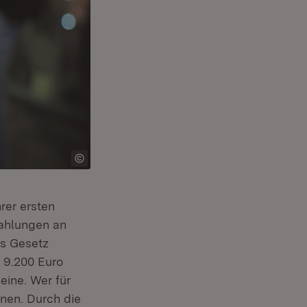
in neuem Fenster)
hrer ersten
zahlungen an
as Gesetz
 9.200 Euro
eine. Wer für
nnen. Durch die