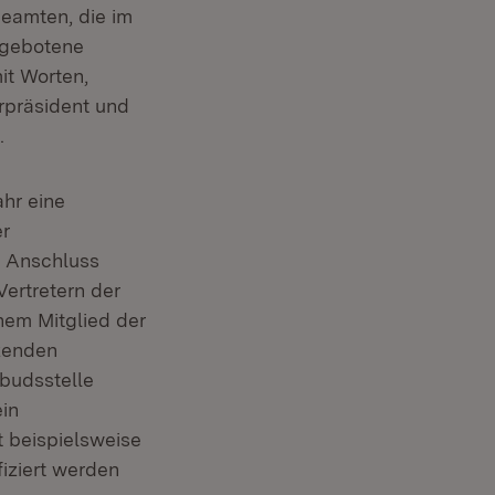
eamten, die im
 gebotene
it Worten,
rpräsident und
.
hr eine
r
m Anschluss
Vertretern der
nem Mitglied der
zenden
budsstelle
ein
 beispielsweise
fiziert werden