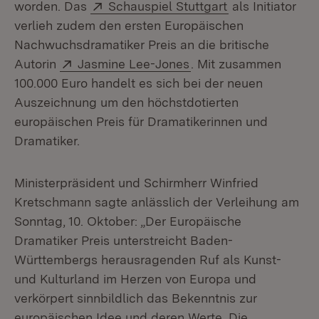
Extern:
(Öffnet in neue
worden. Das
Schauspiel Stuttgart
als Initiator
verlieh zudem den ersten Europäischen
Nachwuchsdramatiker Preis an die britische
Extern:
(Öffnet in neuem Fens
Autorin
Jasmine Lee-Jones
. Mit zusammen
100.000 Euro handelt es sich bei der neuen
Auszeichnung um den höchstdotierten
europäischen Preis für Dramatikerinnen und
Dramatiker.
Ministerpräsident und Schirmherr Winfried
Kretschmann sagte anlässlich der Verleihung am
Sonntag, 10. Oktober: „Der Europäische
Dramatiker Preis unterstreicht Baden-
Württembergs herausragenden Ruf als Kunst-
und Kulturland im Herzen von Europa und
verkörpert sinnbildlich das Bekenntnis zur
europäischen Idee und deren Werte. Die