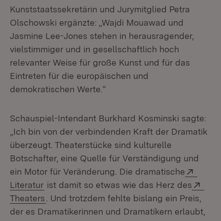
Kunststaatssekretärin und Jurymitglied Petra
Olschowski ergänzte: „Wajdi Mouawad und
Jasmine Lee-Jones stehen in herausragender,
vielstimmiger und in gesellschaftlich hoch
relevanter Weise für große Kunst und für das
Eintreten für die europäischen und
demokratischen Werte.“
Schauspiel-Intendant Burkhard Kosminski sagte:
„Ich bin von der verbindenden Kraft der Dramatik
überzeugt. Theaterstücke sind kulturelle
Botschafter, eine Quelle für Verständigung und
Exter
ein Motor für Veränderung. Die dramatische
(Öffnet in neuem Fenster)
Exte
Literatur
ist damit so etwas wie das Herz des
(Öffnet in neuem Fenster)
Theaters
. Und trotzdem fehlte bislang ein Preis,
der es Dramatikerinnen und Dramatikern erlaubt,