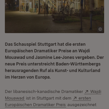
Das Schauspiel Stuttgart hat die ersten
Europäischen Dramatiker Preise an Wajdi
Mouawad und Jasmine Lee-Jones vergeben. Der
neue Preis unterstreicht Baden-Württembergs
herausragenden Ruf als Kunst- und Kulturland
im Herzen von Europa.
Extern:
Der libanesisch-kanadische Dramatiker
Wajdi
(Öffnet in neuem Fenster)
Extern:
Mouawad
ist in Stuttgart mit dem
ersten
(Öffnet in neuem Fens
Europäischen Dramatiker Preis
ausgezeichnet