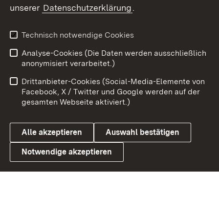
unserer
Datenschutzerklärung
.
Youtube
Technisch notwendige Cookies
Zum 
Analyse-Cookies (Die Daten werden ausschließlich
Impressum
Kontakt
anonymisiert verarbeitet.)
Benutzungshinweise
Netiquette
Drittanbieter-Cookies (Social-Media-Elemente von
Barrierefreiheit
Datenschutz
Facebook, X / Twitter und Google werden auf der
gesamten Webseite aktiviert.)
Cookies
Alle akzeptieren
Auswahl bestätigen
Notwendige akzeptieren
Link zum Landesportal